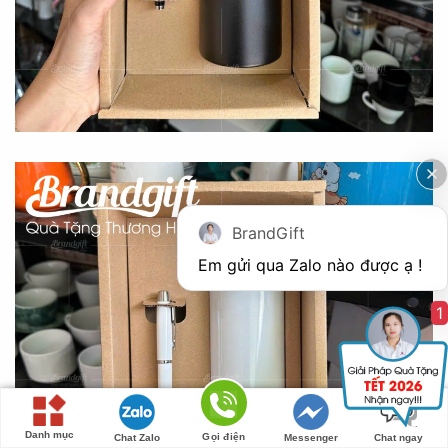
BrandGift
1
Danh mục
Gọi điện
Chat Zalo
Messenger
Chat ngay