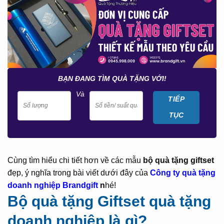
BẠN ĐANG TÌM QUÀ TẶNG VỚI!
Và
TIẾP
TỤC
Cùng tìm hiểu chi tiết hơn về các mẫu
bộ quà tặng giftset
đẹp, ý nghĩa trong bài viết dưới đây của
Công ty quà tặng
doanh nghiệp
Brandgift
n
hé!
Bộ quà tặng Giftset quà tặng
doanh nghiệp là gì?