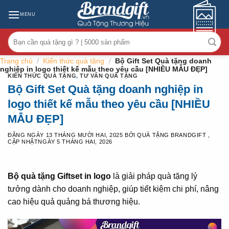
Skip
MENU
to
content
Tìm
kiếm:
Trang chủ
/
Kiến thức quà tặng
/
Bộ Gift Set Quà tặng doanh
nghiệp in logo thiết kế mẫu theo yêu cầu [NHIỀU MẪU ĐẸP]
KIẾN THỨC QUÀ TẶNG
,
TƯ VẤN QUÀ TẶNG
Bộ Gift Set Quà tặng doanh nghiệp in
logo thiết kế mẫu theo yêu cầu [NHIỀU
MẪU ĐẸP]
ĐĂNG NGÀY
13 THÁNG MƯỜI HAI, 2025
BỞI
QUÀ TẶNG BRANDGIFT
,
CẬP NHẬTNGÀY
5 THÁNG HAI, 2026
Bộ quà tặng Giftset in logo
là giải pháp quà tặng lý
tưởng dành cho doanh nghiệp, giúp tiết kiệm chi phí, nâng
cao hiệu quả quảng bá thương hiệu.