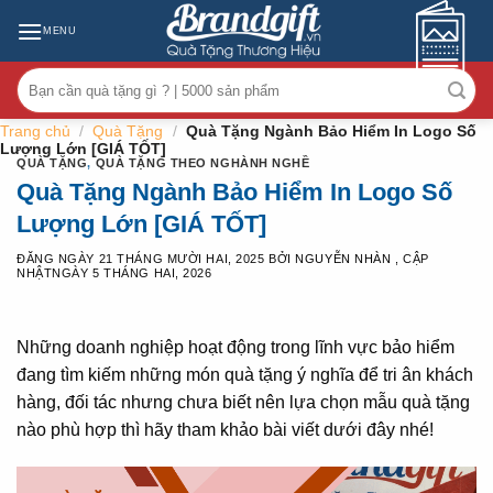
Skip
MENU
to
content
Tìm
kiếm:
Trang chủ
/
Quà Tặng
/
Quà Tặng Ngành Bảo Hiểm In Logo Số
Lượng Lớn [GIÁ TỐT]
QUÀ TẶNG
,
QUÀ TẶNG THEO NGHÀNH NGHỀ
Quà Tặng Ngành Bảo Hiểm In Logo Số
Lượng Lớn [GIÁ TỐT]
ĐĂNG NGÀY
21 THÁNG MƯỜI HAI, 2025
BỞI
NGUYỄN NHÀN
, CẬP
NHẬTNGÀY
5 THÁNG HAI, 2026
Những doanh nghiệp hoạt động trong lĩnh vực bảo hiểm
đang tìm kiếm những món quà tặng ý nghĩa để tri ân khách
hàng, đối tác nhưng chưa biết nên lựa chọn mẫu quà tặng
nào phù hợp thì hãy tham khảo bài viết dưới đây nhé!