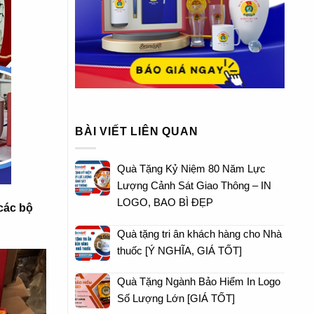
BÀI VIẾT LIÊN QUAN
Quà Tặng Kỷ Niệm 80 Năm Lực
Lượng Cảnh Sát Giao Thông – IN
LOGO, BAO BÌ ĐẸP
các bộ
Quà tặng tri ân khách hàng cho Nhà
thuốc [Ý NGHĨA, GIÁ TỐT]
Quà Tặng Ngành Bảo Hiểm In Logo
Số Lượng Lớn [GIÁ TỐT]