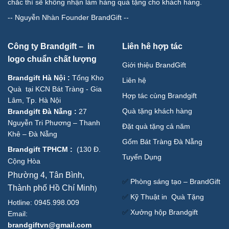
chắc thì sẽ không nhận làm hàng quà tặng cho khách hàng.
--
Nguyễn Nhàn Founder BrandGift
--
Công ty Brandgift – in
Liên hê hợp tác
logo chuẩn chất lượng
Giới thiệu BrandGift
Brandgift Hà Nội
:
Tổng Kho
Liên hệ
Quà tại KCN Bát Tràng - Gia
Hợp tác cùng Brandgift
Lâm, Tp. Hà Nội
Quà tặng khách hàng
Brandgift Đà Nẵng
:
27
Nguyễn Tri Phương – Thanh
Đặt quà tặng cả năm
Khê – Đà Nẵng
Gốm Bát Tràng Đà Nẵng
Brandgift TPHCM
:
(
130 Đ.
Tuyển Dụng
Cộng Hòa
Phường 4, Tân Bình,
✅
Phòng sáng tạo – BrandGift
Thành phố Hồ Chí Minh
)
✅
Kỹ Thuật in Quà Tặng
Hotline: 0945.998.009
✅
Xưởng hộp Brandgift
Email:
brandgiftvn@gmail.com