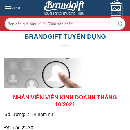
Skip
MENU
to
content
Tìm
kiếm:
BRANDGIFT TUYỂN DỤNG
NHÂN VIÊN VIÊN KINH DOANH THÁNG
10/2021
Số lượng: 2 – 4 nam nữ
Độ tuổi: 22-30