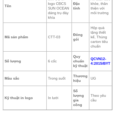
logo CĐCS
Đặc
khỏe, thân
Tên
SUN OCEAN
tính
thiện với
dáng trụ đáy
môi trường
khía
Hộp quà
tặng thiết
Đóng
Mã sản phẩm
CTT-03
kế, Thùng
gói
carton tiêu
chuẩn
Quy
QCVN12-
Số lượng
6 cốc
chuẩn
4:2015/BYT
kỹ thuật
Thương
Màu sắc
Trong suốt
UG
hiệu
Số
lượng
Theo yêu
Kỹ thuật in logo
In lưới
gia
cầu
công