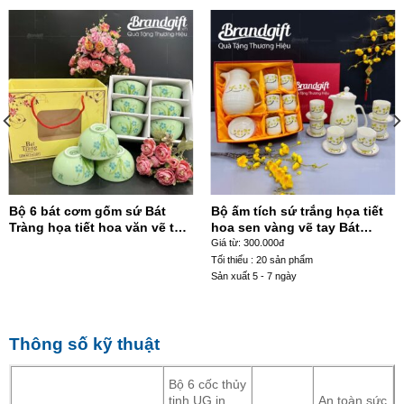
Bộ 6 bát cơm gốm sứ Bát
Bộ ấm tích sứ trắng họa tiết
Tràng họa tiết hoa văn vẽ tay
hoa sen vàng vẽ tay Bát
BC-48
Tràng AT-97
Giá từ: 300.000đ
Tối thiểu : 20 sản phẩm
Sản xuất 5 - 7 ngày
Thông số kỹ thuật
Bộ 6 cốc thủy
tinh UG in
An toàn sức