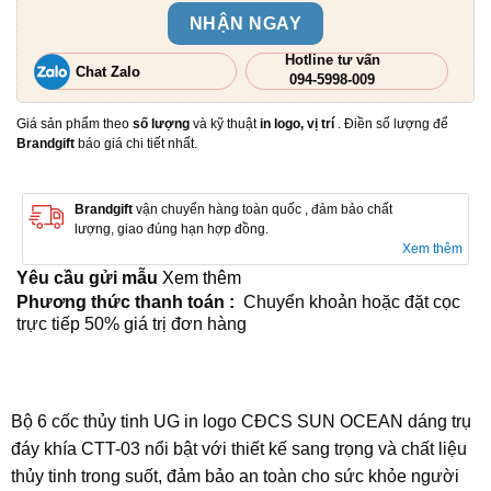
NHẬN NGAY
Hotline tư vấn
Chat Zalo
094-5998-009
Giá sản phẩm theo
số lượng
và kỹ thuật
in logo, vị trí
. Điền số lượng để
Brandgift
báo giá chi tiết nhất.
Brandgift
vận chuyển hàng toàn quốc , đảm bảo chất
lượng, giao đúng hạn hợp đồng.
Xem thêm
Yêu cầu gửi mẫu
Xem thêm
Phương thức thanh toán :
Chuyển khoản hoặc đặt cọc
trực tiếp 50% giá trị đơn hàng
Bộ 6 cốc thủy tinh UG in logo CĐCS SUN OCEAN dáng trụ
đáy khía CTT-03 nổi bật với thiết kế sang trọng và chất liệu
thủy tinh trong suốt, đảm bảo an toàn cho sức khỏe người