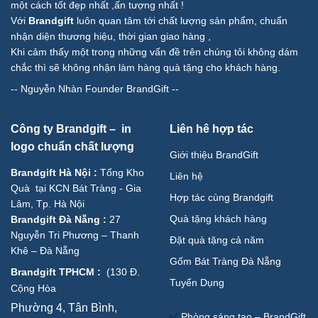
một cách tốt đẹp nhất ,ấn tượng nhất !
Với
Brandgift
luôn quan tâm tới chất lượng sản phẩm, chuẩn
nhận diện thương hiệu, thời gian giao hàng ,
Khi cảm thấy một trong những vấn đề trên chúng tôi không dám
chắc thì sẽ không nhận làm hàng quà tặng cho khách hàng.
--
Nguyễn Nhàn Founder BrandGift
--
Công ty Brandgift – in
Liên hê hợp tác
logo chuẩn chất lượng
Giới thiệu BrandGift
Brandgift Hà Nội
:
Tổng Kho
Liên hệ
Quà tại KCN Bát Tràng - Gia
Hợp tác cùng Brandgift
Lâm, Tp. Hà Nội
Quà tặng khách hàng
Brandgift Đà Nẵng
:
27
Nguyễn Tri Phương – Thanh
Đặt quà tặng cả năm
Khê – Đà Nẵng
Gốm Bát Tràng Đà Nẵng
Brandgift TPHCM
:
(
130 Đ.
Tuyển Dụng
Cộng Hòa
Phường 4, Tân Bình,
✅
Phòng sáng tạo – BrandGift