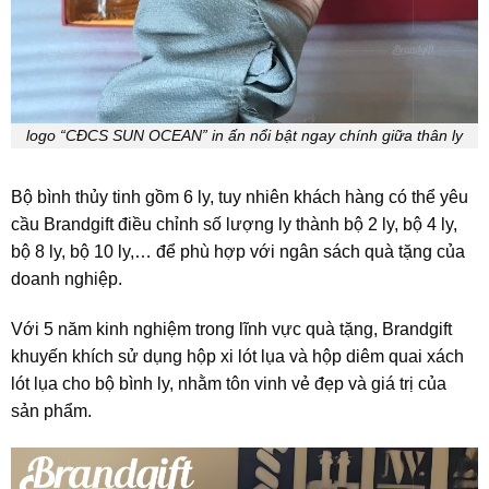
logo “CĐCS SUN OCEAN” in ấn nổi bật ngay chính giữa thân ly
Bộ bình thủy tinh gồm 6 ly, tuy nhiên khách hàng có thể yêu
cầu Brandgift điều chỉnh số lượng ly thành bộ 2 ly, bộ 4 ly,
bộ 8 ly, bộ 10 ly,… để phù hợp với ngân sách quà tặng của
doanh nghiệp.
Với 5 năm kinh nghiệm trong lĩnh vực quà tặng, Brandgift
khuyến khích sử dụng hộp xi lót lụa và hộp diêm quai xách
lót lụa cho bộ bình ly, nhằm tôn vinh vẻ đẹp và giá trị của
sản phẩm.