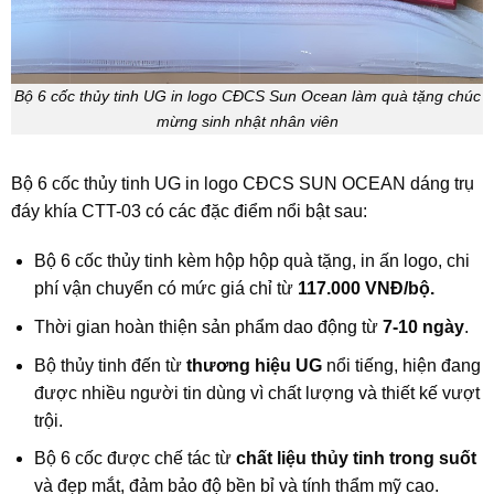
Bộ 6 cốc thủy tinh UG in logo CĐCS Sun Ocean làm quà tặng chúc
mừng sinh nhật nhân viên
Bộ 6 cốc thủy tinh UG in logo CĐCS SUN OCEAN dáng trụ
đáy khía CTT-03 có các đặc điểm nổi bật sau:
Bộ 6 cốc thủy tinh kèm hộp hộp quà tặng, in ấn logo, chi
phí vận chuyển có mức giá chỉ từ
117.000 VNĐ/bộ.
Thời gian hoàn thiện sản phẩm dao động từ
7-10 ngày
.
Bộ thủy tinh đến từ
thương hiệu UG
nổi tiếng, hiện đang
được nhiều người tin dùng vì chất lượng và thiết kế vượt
trội.
Bộ 6 cốc được chế tác từ
chất liệu thủy tinh trong suốt
và đẹp mắt, đảm bảo độ bền bỉ và tính thẩm mỹ cao.