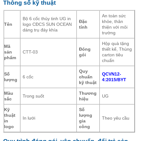
Thông số kỹ thuật
An toàn sức
Bộ 6 cốc thủy tinh UG in
Đặc
khỏe, thân
Tên
logo CĐCS SUN OCEAN
tính
thiện với môi
dáng trụ đáy khía
trường
Hộp quà tặng
Mã
Đóng
thiết kế, Thùng
sản
CTT-03
gói
carton tiêu
phẩm
chuẩn
Quy
Số
QCVN12-
6 cốc
chuẩn
lượng
4:2015/BYT
kỹ thuật
Màu
Thương
Trong suốt
UG
sắc
hiệu
Kỹ
Số
thuật
lượng
In lưới
Theo yêu cầu
in
gia
logo
công