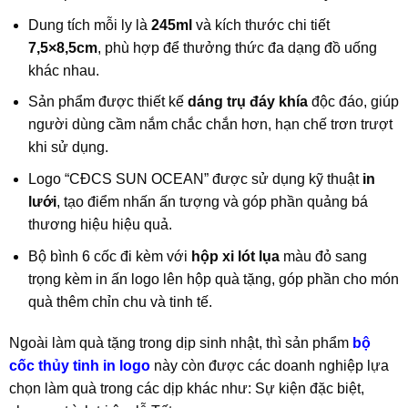
Dung tích mỗi ly là
245ml
và kích thước chi tiết
7,5×8,5cm
, phù hợp để thưởng thức đa dạng đồ uống
khác nhau.
Sản phẩm được thiết kế
dáng trụ đáy khía
độc đáo, giúp
người dùng cầm nắm chắc chắn hơn, hạn chế trơn trượt
khi sử dụng.
Logo “CĐCS SUN OCEAN” được sử dụng kỹ thuật
in
lưới
, tạo điểm nhấn ấn tượng và góp phần quảng bá
thương hiệu hiệu quả.
Bộ bình 6 cốc đi kèm với
hộp xi lót lụa
màu đỏ sang
trọng kèm in ấn logo lên hộp quà tặng, góp phần cho món
quà thêm chỉn chu và tinh tế.
Ngoài làm quà tặng trong dịp sinh nhật, thì sản phẩm
bộ
cốc thủy tinh in logo
này còn được các doanh nghiệp lựa
chọn làm quà trong các dịp khác như: Sự kiện đặc biệt,