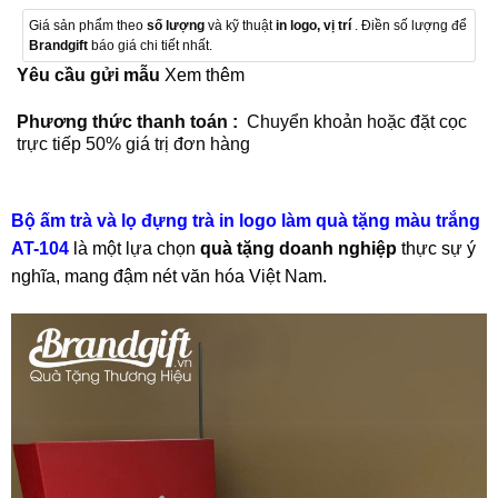
Giá sản phẩm theo
số lượng
và kỹ thuật
in logo, vị trí
. Điền số lượng để
Brandgift
báo giá chi tiết nhất.
Yêu cầu gửi mẫu
Xem thêm
Phương thức thanh toán :
Chuyển khoản hoặc đặt cọc
trực tiếp 50% giá trị đơn hàng
Bộ ấm trà và lọ đựng trà
in logo làm quà tặng màu trắng
AT-104
là một lựa chọn
quà tặng
doanh nghiệp
thực sự ý
nghĩa, mang đậm nét văn hóa Việt Nam.