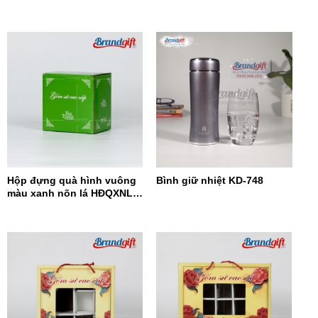
Hộp đựng quà hình vuông
Bình giữ nhiệt KD-748
màu xanh nõn lá HĐQXNL –
07