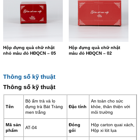
Hộp đựng quà chữ nhật
Hộp đựng quà chữ nhật
nhỏ màu đỏ HĐQCN – 05
màu đỏ HĐQCN – 02
Thông số kỹ thuật
Thông số kỹ thuật
Bộ ấm trà và lọ
An toàn cho sức
Tên
đựng trà Bát Tràng
Đặc tính
khỏe, thân thiện với
men trắng
môi trường
Mã sản
Đóng
Hộp carton quai xách,
AT-04
phẩm
gói
Hộp xi lót lụa