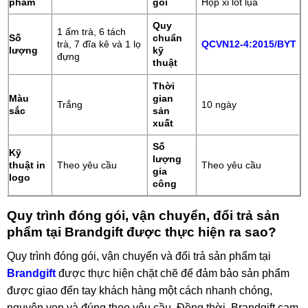
phẩm
gói
Hộp xi lót lụa
Quy
1 ấm trà, 6 tách
Số
chuẩn
trà, 7 đĩa kê và 1 lọ
QCVN12-4:2015/BYT
lượng
kỹ
đựng
thuật
Thời
Màu
gian
Trắng
10 ngày
sắc
sản
xuất
Số
Kỹ
lượng
thuật in
Theo yêu cầu
Theo yêu cầu
gia
logo
công
Quy trình đóng gói, vận chuyển, đổi trả sản
phẩm tại Brandgift được thực hiện ra sao?
Quy trình đóng gói, vận chuyển và đổi trả sản phẩm tại
Brandgift
được thực hiện chặt chẽ để đảm bảo sản phẩm
được giao đến tay khách hàng một cách nhanh chóng,
nguyên vẹn và đúng theo yêu cầu. Đồng thời, Brandgift cam