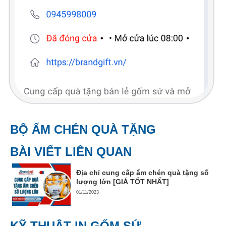
BỘ ẤM CHÉN QUÀ TẶNG
BÀI VIẾT LIÊN QUAN
Địa chỉ cung cấp ấm chén quà tặng số
lượng lớn [GIÁ TỐT NHẤT]
01/11/2023
KỸ THUẬT IN GỐM SỨ