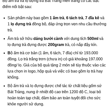
Bộ ấm trà và lọ đựng trà Bát Tràng men trắng có các đặc
điểm nổi bật sau:
Sản phẩm này bao gồm
1 ấm trà
,
6 tách trà
,
7 đĩa kê
và
1
lọ đựng trà
đồng bộ, đáp ứng trọn vẹn nhu cầu thưởng
trà.
Ấm trà sở hữu
dáng bưởi cành
với dung tích
500ml
và
lọ đựng trà đựng được
200gram
trà, có nắp đậy kín.
B
ộ ấm trà
cơ bản (1 ấm, 6 tách, 7 đĩa) chỉ từ
193.000
đồng
.
Lọ trà
trắng trơn (chưa in) có giá khoảng
197.000
đồng/ lọ
. Giá của
bộ quà tặng 2 món
sẽ tùy thuộc vào các
lựa chọn in logo, hộp quà và việc có bao gồm lọ trà hay
không.
Bộ ấm trà và lọ đựng
được chế tác từ chất liệu
gốm
sứ
Bát Tràng
, nung ở nhiệt độ cao trên 1200 độ C, loại bỏ
hoàn toàn tạp chất, đảm bảo an toàn tuyệt đối cho sức
khỏe người sử dụng.