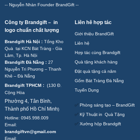
--
Nguyễn Nhàn Founder BrandGift
--
Công ty Brandgift – in
Liên hê hợp tác
logo chuẩn chất lượng
Giới thiệu BrandGift
Brandgift Hà Nội
:
Tổng Kho
Liên hệ
Quà tại KCN Bát Tràng - Gia
Hợp tác cùng Brandgift
Lâm, Tp. Hà Nội
Quà tặng khách hàng
Brandgift Đà Nẵng
:
27
Nguyễn Tri Phương – Thanh
Đặt quà tặng cả năm
Khê – Đà Nẵng
Gốm Bát Tràng Đà Nẵng
Brandgift TPHCM
:
(
130 Đ.
Tuyển Dụng
Cộng Hòa
Phường 4, Tân Bình,
✅
Phòng sáng tạo – BrandGift
Thành phố Hồ Chí Minh
)
✅
Kỹ Thuật in Quà Tặng
Hotline: 0945.998.009
✅
Xưởng hộp Brandgift
Email:
brandgiftvn@gmail.com
Email: