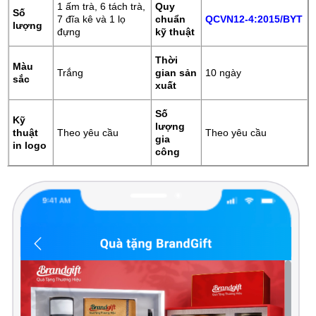
1 ấm trà, 6 tách trà,
Quy
Số
7 đĩa kê và 1 lọ
chuẩn
QCVN12-4:2015/BYT
lượng
đựng
kỹ thuật
Thời
Màu
Trắng
gian sản
10 ngày
sắc
xuất
Số
Kỹ
lượng
thuật
Theo yêu cầu
Theo yêu cầu
gia
in logo
công