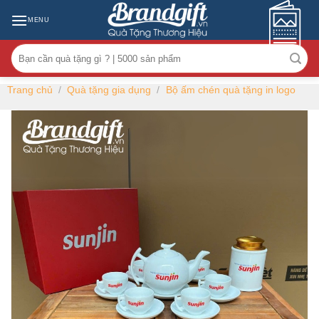
Skip
MENU
to
content
Tìm
kiếm:
Trang chủ
/
Quà tặng gia dụng
/
Bộ ấm chén quà tặng in logo