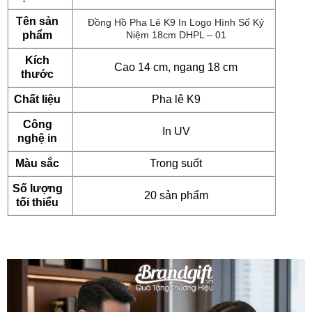
Tên sản
Đồng Hồ Pha Lê K9 In Logo Hình Số Kỷ
phẩm
Niệm 18cm DHPL – 01
Kích
Cao 14 cm, ngang 18 cm
thước
Chất liệu
Pha lê K9
Công
In UV
nghệ in
Màu sắc
Trong suốt
Số lượng
20 sản phẩm
tối thiểu