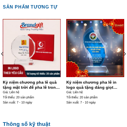
SẢN PHẨM TƯƠNG TỰ
Kỷ niệm chương pha lê quà
Kỷ niệm chương pha lê in
tặng mặt trời đế pha lê trong
logo quà tặng dáng giọt
suốt 14cm KNC-12
nước xanh thiên thanh KNC-
Giá: Liên hệ
Giá: Liên hệ
08
Tối thiểu: 20 sản phẩm
Tối thiểu: 20 sản phẩm
Sản xuất: 7 - 10 ngày
Sản xuất: 7 - 10 ngày
Thông số kỹ thuật