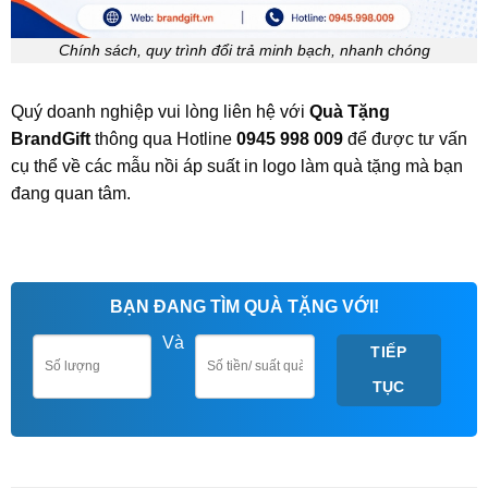
Chính sách, quy trình đổi trả minh bạch, nhanh chóng
Quý doanh nghiệp vui lòng liên hệ với
Quà Tặng
BrandGift
thông qua Hotline
0945 998 009
để được tư vấn
cụ thể về các mẫu nồi áp suất in logo làm quà tặng mà bạn
đang quan tâm.
BẠN ĐANG TÌM QUÀ TẶNG VỚI!
Và
TIẾP
TỤC