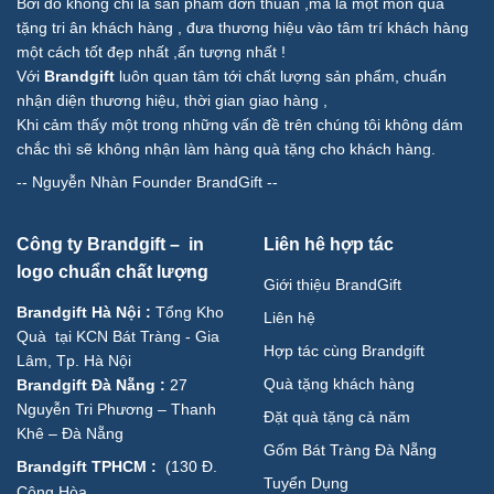
Bởi đó không chỉ là sản phẩm đơn thuần ,mà là một món quà
tặng tri ân khách hàng , đưa thương hiệu vào tâm trí khách hàng
một cách tốt đẹp nhất ,ấn tượng nhất !
Với
Brandgift
luôn quan tâm tới chất lượng sản phẩm, chuẩn
nhận diện thương hiệu, thời gian giao hàng ,
Khi cảm thấy một trong những vấn đề trên chúng tôi không dám
chắc thì sẽ không nhận làm hàng quà tặng cho khách hàng.
--
Nguyễn Nhàn Founder BrandGift
--
Công ty Brandgift – in
Liên hê hợp tác
logo chuẩn chất lượng
Giới thiệu BrandGift
Brandgift Hà Nội
:
Tổng Kho
Liên hệ
Quà tại KCN Bát Tràng - Gia
Hợp tác cùng Brandgift
Lâm, Tp. Hà Nội
Quà tặng khách hàng
Brandgift Đà Nẵng
:
27
Nguyễn Tri Phương – Thanh
Đặt quà tặng cả năm
Khê – Đà Nẵng
Gốm Bát Tràng Đà Nẵng
Brandgift TPHCM
:
(
130 Đ.
Tuyển Dụng
Cộng Hòa