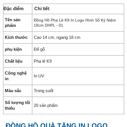
Đặc điểm
Chi tiết
Tên sản
Đồng Hồ Pha Lê K9 In Logo Hình Số Kỷ Niệm
phẩm
18cm DHPL - 01
Kích thước
Cao 14 cm, ngang 18 cm
phụ kiện
Đế gỗ
Chất liệu
Pha lê K9
Công nghệ
In UV
in
Màu sắc
Trong suốt
Số lượng tối
20 sản phẩm
thiểu
ĐỒNG HỒ QUÀ TẶNG IN LOGO