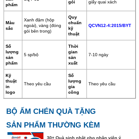
gói
giấy quai xách
phẩm
Quy
Xanh đậm (hộp
Màu
chuẩn
ngoài), vàng (đóng
QCVN12-4:2015/BYT
sắc
kỹ
gói bên trong)
thuật
Số
Thời
lượng
gian
5 sp/bộ
7-10 ngày
sản
sản
phẩm
xuất
Kỹ
Số
thuật
lượng
Theo yêu cầu
Theo yêu cầu
in
gia
logo
công
BỘ ẤM CHÉN QUÀ TẶNG
SẢN PHẨM THƯỜNG KÈM
30+ Quà sinh nhật cho nhân viên ý