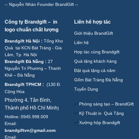
--
Nguyễn Nhàn Founder BrandGift
--
Công ty Brandgift – in
Liên hê hợp tác
logo chuẩn chất lượng
Giới thiệu BrandGift
Brandgift Hà Nội
:
Tổng Kho
Liên hệ
Quà tại KCN Bát Tràng - Gia
Hợp tác cùng Brandgift
Lâm, Tp. Hà Nội
Quà tặng khách hàng
Brandgift Đà Nẵng
:
27
Nguyễn Tri Phương – Thanh
Đặt quà tặng cả năm
Khê – Đà Nẵng
Gốm Bát Tràng Đà Nẵng
Brandgift TPHCM
:
(
130 Đ.
Tuyển Dụng
Cộng Hòa
Phường 4, Tân Bình,
✅
Phòng sáng tạo – BrandGift
Thành phố Hồ Chí Minh
)
✅
Kỹ Thuật in Quà Tặng
Hotline: 0945.998.009
✅
Xưởng hộp Brandgift
Email:
brandgiftvn@gmail.com
Email: