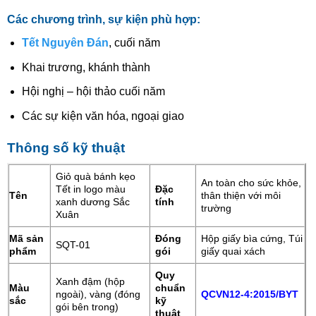
Các chương trình, sự kiện phù hợp:
Tết Nguyên Đán
, cuối năm
Khai trương, khánh thành
Hội nghị – hội thảo cuối năm
Các sự kiện văn hóa, ngoại giao
Thông số kỹ thuật
Giỏ quà bánh kẹo
An toàn cho sức khỏe,
Tết in logo màu
Đặc
Tên
thân thiện với môi
xanh dương Sắc
tính
trường
Xuân
Mã sản
Đóng
Hộp giấy bìa cứng, Túi
SQT-01
phẩm
gói
giấy quai xách
Quy
Xanh đậm (hộp
Màu
chuẩn
ngoài), vàng (đóng
QCVN12-4:2015/BYT
sắc
kỹ
gói bên trong)
thuật