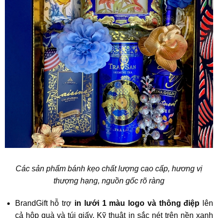
Các sản phẩm bánh kẹo chất lượng cao cấp, hương vị
thượng hạng, nguồn gốc rõ ràng
BrandGift hỗ trợ
in lưới 1 màu logo và thông điệp
lên
cả hộp quà và túi giấy. Kỹ thuật in sắc nét trên nền xanh