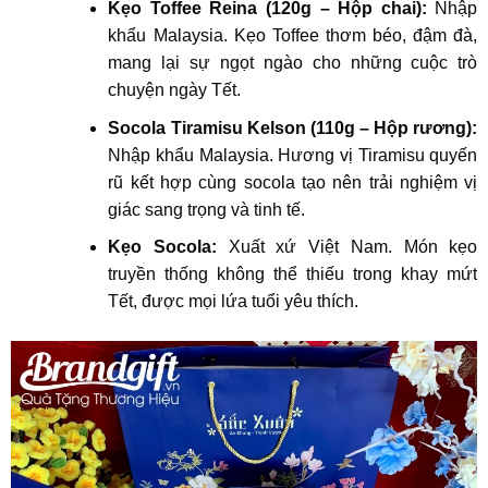
Kẹo Toffee Reina (120g – Hộp chai):
Nhập
khẩu Malaysia. Kẹo Toffee thơm béo, đậm đà,
mang lại sự ngọt ngào cho những cuộc trò
chuyện ngày Tết.
Socola Tiramisu Kelson (110g – Hộp rương):
Nhập khẩu Malaysia. Hương vị Tiramisu quyến
rũ kết hợp cùng socola tạo nên trải nghiệm vị
giác sang trọng và tinh tế.
Kẹo Socola:
Xuất xứ Việt Nam. Món kẹo
truyền thống không thể thiếu trong khay mứt
Tết, được mọi lứa tuổi yêu thích.