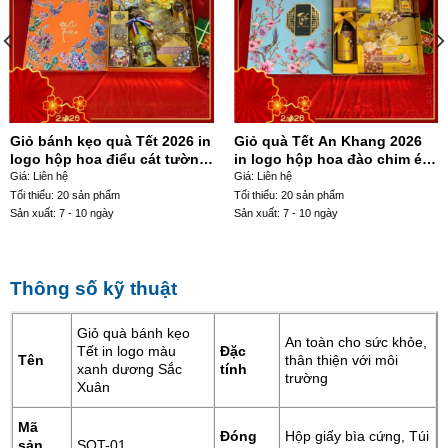
Giỏ bánh kẹo quà Tết 2026 in
Giỏ quà Tết An Khang 2026
logo hộp hoa điểu cát tường
in logo hộp hoa đào chim én
SQT-03
SQT-02
Giá: Liên hệ
Giá: Liên hệ
Tối thiểu: 20 sản phẩm
Tối thiểu: 20 sản phẩm
Sản xuất: 7 - 10 ngày
Sản xuất: 7 - 10 ngày
Thông số kỹ thuật
Giỏ quà bánh kẹo
An toàn cho sức khỏe,
Tết in logo màu
Đặc
Tên
thân thiện với môi
xanh dương Sắc
tính
trường
Xuân
Mã
Đóng
Hộp giấy bìa cứng, Túi
sản
SQT-01