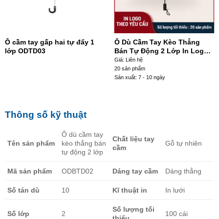
Ô cầm tay gấp hai tự đẩy 1
Ô Dù Cầm Tay Kèo Thẳng
lớp ODTD03
Bán Tự Động 2 Lớp In Logo
dopark In Lưới ODBTD- 08
Giá: Liên hệ
20 sản phẩm
Sản xuất: 7 - 10 ngày
Thông số kỹ thuật
Ô dù cầm tay
Chất liệu tay
Tên sản phẩm
kèo thẳng bán
Gỗ tự nhiên
cầm
tự động 2 lớp
Mã sản phẩm
ODBTD02
Dáng tay cầm
Dáng thẳng
Số tán dù
10
Kĩ thuật in
In lưới
Số lượng tối
Số lớp
2
100 cái
thiểu