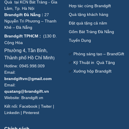
Quà tại KCN Bát Tràng - Gia
Hợp tác cùng Brandgift
Lâm, Tp. Hà Nội
Quà tặng khách hàng
Brandgift Đà Nẵng
:
27
Nguyễn Tri Phương – Thanh
Đặt quà tặng cả năm
Khê – Đà Nẵng
Gốm Bát Tràng Đà Nẵng
Brandgift TPHCM
:
(
130 Đ.
Tuyển Dụng
Cộng Hòa
Phường 4, Tân Bình,
✅
Phòng sáng tạo – BrandGift
Thành phố Hồ Chí Minh
)
✅
Kỹ Thuật in Quà Tặng
Hotline: 0945.998.009
✅
Xưởng hộp Brandgift
Email:
brandgiftvn@gmail.com
Email:
quatang@brandgift.vn
Website:
Brandgift.vn
Kết nối:
Facebook
|
Twiter
|
Linkedin
|
Pinterest
Chính sách