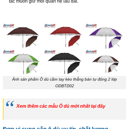
tác muốn giữ mối quan hệ lâu dài.
Ảnh sản phẩm Ô dù cầm tay kèo thẳng bán tự động 2 lớp
ODBTD02
Xem thêm các mẫu Ô dù mới nhất tại đây
Đơn vị cung cấp ô dù uy tín, chất lượng