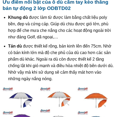
Ưu điểm nổi bật của ô dù cầm tay kèo thẳng
bán tự động 2 lớp ODBTD02
Khung dù
được làm từ được làm bằng chất liệu poly
bền, đẹp và cứng cáp. Giúp dù chịu được gió lớn, phù
hợp để che mưa che nắng cho các hoạt động ngoài trời
như đáng Golf, dã ngoại,…
Tán dù
được thiết kế rộng, bán kinh lên đến 75cm. Nhờ
có bán kính lớn mà độ che phủ của dù cao hơn các sản
phẩm dù khác. Ngoài ra dù còn được thiết kế 2 tầng
chống lật khi gió mạnh và điều hòa nhiệt độ bên dưới dù.
Nhờ vậy mà khi sử dụng sẽ cảm thấy mát hơn vào
những ngày nắng nóng.