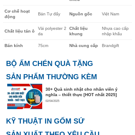
Cơ chế hoạt
Bán Tự đẩy
Nguồn gốc
Việt Nam
động
Vải polyester 2
Chất liệu
Nhựa cao cấp
Chất liệu tán ô
da
khung
nhập khẩu
Bán kính
75cm
Nhà cung cấp
Brandgift
BỘ ẤM CHÉN QUÀ TẶNG
SẢN PHẨM THƯỜNG KÈM
30+ Quà sinh nhật cho nhân viên ý
nghĩa – thiết thực [HOT nhất 2025]
02/04/2025
KỸ THUẬT IN GỐM SỨ
SẢN XUẤT THEO YÊU CẦU