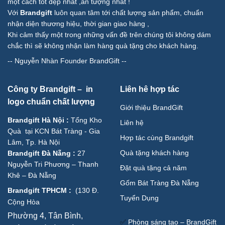
một cách tốt đẹp nhất ,ấn tượng nhất !
Với
Brandgift
luôn quan tâm tới chất lượng sản phẩm, chuẩn
nhận diện thương hiệu, thời gian giao hàng ,
Khi cảm thấy một trong những vấn đề trên chúng tôi không dám
chắc thì sẽ không nhận làm hàng quà tặng cho khách hàng.
--
Nguyễn Nhàn Founder BrandGift
--
Công ty Brandgift – in
Liên hê hợp tác
logo chuẩn chất lượng
Giới thiệu BrandGift
Brandgift Hà Nội
:
Tổng Kho
Liên hệ
Quà tại KCN Bát Tràng - Gia
Hợp tác cùng Brandgift
Lâm, Tp. Hà Nội
Quà tặng khách hàng
Brandgift Đà Nẵng
:
27
Nguyễn Tri Phương – Thanh
Đặt quà tặng cả năm
Khê – Đà Nẵng
Gốm Bát Tràng Đà Nẵng
Brandgift TPHCM
:
(
130 Đ.
Tuyển Dụng
Cộng Hòa
Phường 4, Tân Bình,
✅
Phòng sáng tạo – BrandGift