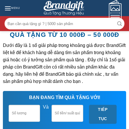
Skip
MENU
to
content
Tìm
kiếm:
QUÀ TẶNG TỪ 10 000Đ – 50 000Đ
Dưới đây là 1 số giải pháp trong khoảng giá được BrandGift
liệt kê để khách hàng dễ dàng tìm sản phẩm trong khoảng
giá hoặc có ý tưởng sản phẩm quà tặng . Đây chỉ là 1số giải
pháp còn BrandGift còn có rất nhiều sản phẩm khác đa
dạng. hãy liên hệ để BrandGift báo giá chính xác , tư vấn
sản phẩm phù hợp nhất dành cho bạn .
BẠN ĐANG TÌM QUÀ TẶNG VỚI!
Và
TIẾP
TỤC