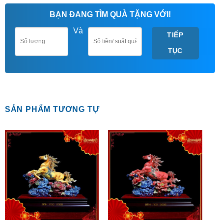
BẠN ĐANG TÌM QUÀ TẶNG VỚI!
Và
TIẾP
TỤC
SẢN PHẨM TƯƠNG TỰ