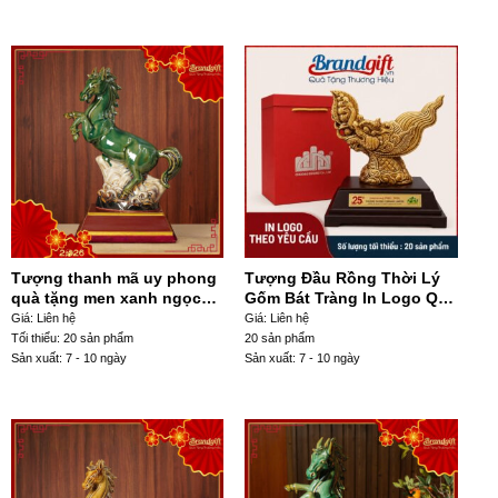
Tượng thanh mã uy phong
Tượng Đầu Rồng Thời Lý
quà tặng men xanh ngọc
Gốm Bát Tràng In Logo Quà
kèm đế gỗ TLV-09
Tặng TLV-113
Giá: Liên hệ
Giá: Liên hệ
Tối thiểu: 20 sản phẩm
20 sản phẩm
Sản xuất: 7 - 10 ngày
Sản xuất: 7 - 10 ngày