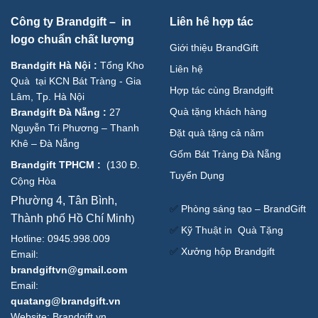
Công ty Brandgift – in
Liên hê hợp tác
logo chuẩn chất lượng
Giới thiệu BrandGift
Brandgift Hà Nội
:
Tổng Kho
Liên hệ
Quà tại KCN Bát Tràng - Gia
Hợp tác cùng Brandgift
Lâm, Tp. Hà Nội
Quà tặng khách hàng
Brandgift Đà Nẵng
:
27
Nguyễn Tri Phương – Thanh
Đặt quà tặng cả năm
Khê – Đà Nẵng
Gốm Bát Tràng Đà Nẵng
Brandgift TPHCM
:
(
130 Đ.
Tuyển Dụng
Cộng Hòa
Phường 4, Tân Bình,
✅
Phòng sáng tạo – BrandGift
Thành phố Hồ Chí Minh
)
✅
Kỹ Thuật in Quà Tặng
Hotline: 0945.998.009
✅
Xưởng hộp Brandgift
Email:
brandgiftvn@gmail.com
Email:
quatang@brandgift.vn
Website:
Brandgift.vn