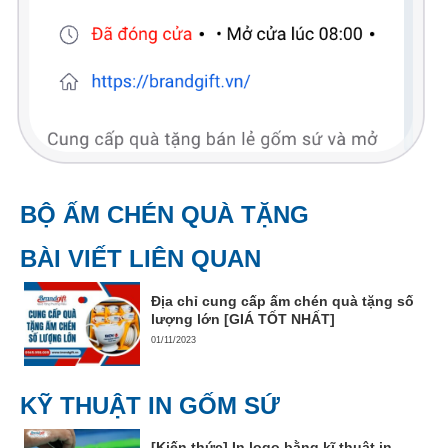
BỘ ẤM CHÉN QUÀ TẶNG
BÀI VIẾT LIÊN QUAN
Địa chỉ cung cấp ấm chén quà tặng số
lượng lớn [GIÁ TỐT NHẤT]
01/11/2023
KỸ THUẬT IN GỐM SỨ
[Kiến thức] In logo bằng kĩ thuật in