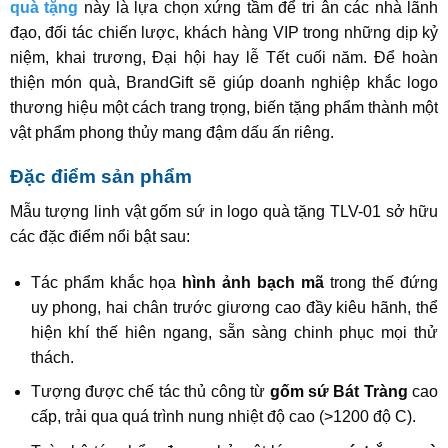
quà tặng
này là lựa chọn xứng tầm để tri ân các nhà lãnh
đạo, đối tác chiến lược, khách hàng VIP trong những dịp kỷ
niệm, khai trương, Đại hội hay lễ Tết cuối năm. Để hoàn
thiện món quà, BrandGift sẽ giúp doanh nghiệp khắc logo
thương hiệu một cách trang trọng, biến tặng phẩm thành một
vật phẩm phong thủy mang đậm dấu ấn riêng.
Đặc điểm sản phẩm
Mẫu tượng linh vật gốm sứ in logo quà tặng TLV-01 sở hữu
các đặc điểm nổi bật sau:
Tác phẩm khắc họa
hình ảnh bạch mã
trong thế đứng
uy phong, hai chân trước giương cao đầy kiêu hãnh, thể
hiện khí thế hiên ngang, sẵn sàng chinh phục mọi thử
thách.
Tượng được chế tác thủ công từ
gốm sứ Bát Tràng
cao
cấp, trải qua quá trình nung nhiệt độ cao (>1200 độ C).