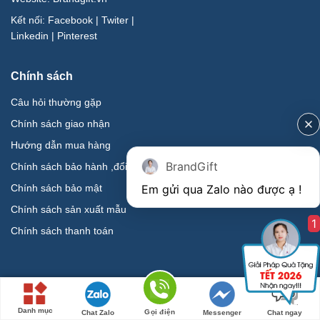
Kết nối:
Facebook
|
Twiter
|
Linkedin
|
Pinterest
Chính sách
Câu hỏi thường gặp
Chính sách giao nhận
Hướng dẫn mua hàng
BrandGift
Chính sách bảo hành ,đổi trả
Chính sách bảo mật
Chính sách sản xuất mẫu
1
Chính sách thanh toán
CÔNG TY CỔ PHẦN BRANDGIFT.
Mã số thuế : 0401922065
Danh mục
Gọi điện
Chat Zalo
Messenger
Chat ngay