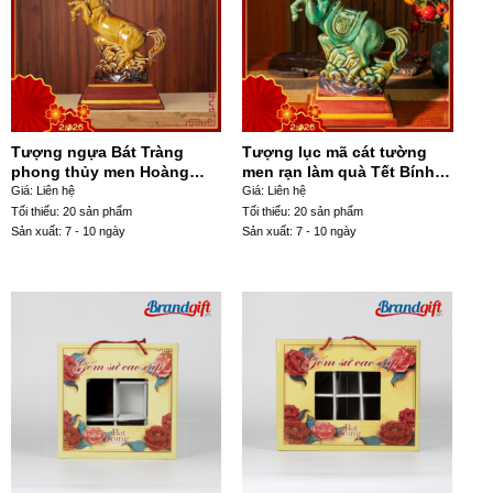
Tượng ngựa Bát Tràng
Tượng lục mã cát tường
phong thủy men Hoàng
men rạn làm quà Tết Bính
Thổ quà Tết Bính Ngọ 2026
Ngọ 2026 41x36x11cm TLV-
Giá: Liên hệ
Giá: Liên hệ
TLV-05
02
Tối thiểu: 20 sản phẩm
Tối thiểu: 20 sản phẩm
Sản xuất: 7 - 10 ngày
Sản xuất: 7 - 10 ngày