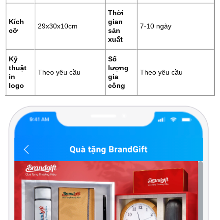
Thời
Kích
gian
29x30x10cm
7-10 ngày
cỡ
sản
xuất
Kỹ
Số
thuật
lượng
Theo yêu cầu
Theo yêu cầu
in
gia
logo
công