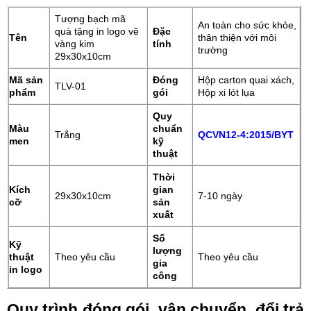
Tượng bạch mã
An toàn cho sức khỏe,
quà tặng in logo vẽ
Đặc
Tên
thân thiện với môi
vàng kim
tính
trường
29x30x10cm
Mã sản
Đóng
Hộp carton quai xách,
TLV-01
phẩm
gói
Hộp xi lót lụa
Quy
Màu
chuẩn
Trắng
QCVN12-4:2015/BYT
men
kỹ
thuật
Thời
Kích
gian
29x30x10cm
7-10 ngày
cỡ
sản
xuất
Số
Kỹ
lượng
thuật
Theo yêu cầu
Theo yêu cầu
gia
in logo
công
Quy trình đóng gói, vận chuyển, đổi trả