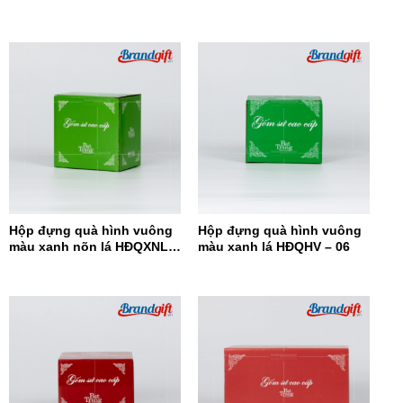
HĐQ8N-08
Hộp đựng quà hình vuông
Hộp đựng quà hình vuông
màu xanh nõn lá HĐQXNL –
màu xanh lá HĐQHV – 06
07