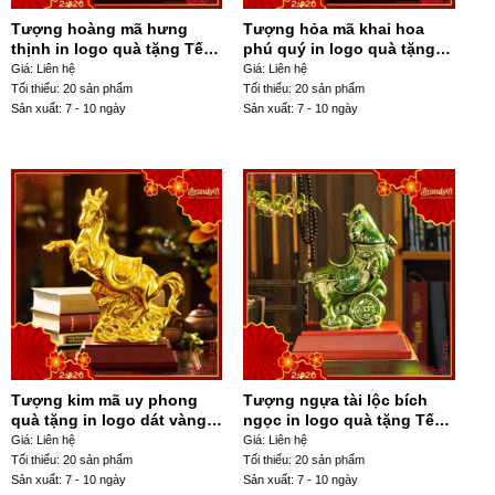
Tượng hoàng mã hưng
Tượng hỏa mã khai hoa
thịnh in logo quà tặng Tết
phú quý in logo quà tặng
Bính Ngọ 2026 TLV-11
Tết Bính Ngọ 2026 TLV-10
Giá: Liên hệ
Giá: Liên hệ
Tối thiểu: 20 sản phẩm
Tối thiểu: 20 sản phẩm
Sản xuất: 7 - 10 ngày
Sản xuất: 7 - 10 ngày
Tượng kim mã uy phong
Tượng ngựa tài lộc bích
quà tặng in logo dát vàng
ngọc in logo quà tặng Tết
24K TLV-08
Bính Ngọ 2026 TLV-06
Giá: Liên hệ
Giá: Liên hệ
Tối thiểu: 20 sản phẩm
Tối thiểu: 20 sản phẩm
Sản xuất: 7 - 10 ngày
Sản xuất: 7 - 10 ngày