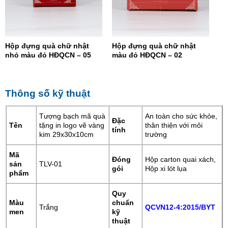
Hộp đựng quà chữ nhật
Hộp đựng quà chữ nhật
nhỏ màu đỏ HĐQCN – 05
màu đỏ HĐQCN – 02
Thông số kỹ thuật
Tượng bạch mã quà
An toàn cho sức khỏe,
Đặc
Tên
tặng in logo vẽ vàng
thân thiện với môi
tính
kim 29x30x10cm
trường
Mã
Đóng
Hộp carton quai xách,
sản
TLV-01
gói
Hộp xi lót lụa
phẩm
Quy
Màu
chuẩn
Trắng
QCVN12-4:2015/BYT
men
kỹ
thuật