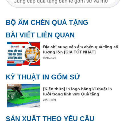
BỘ ẤM CHÉN QUÀ TẶNG
BÀI VIẾT LIÊN QUAN
Địa chỉ cung cấp ấm chén quà tặng số
lượng lớn [GIÁ TỐT NHẤT]
01/11/2023
KỸ THUẬT IN GỐM SỨ
[Kiến thức] In logo bằng kĩ thuật in
lưới trong lĩnh vực Quà tặng
28/01/2021
SẢN XUẤT THEO YÊU CẦU