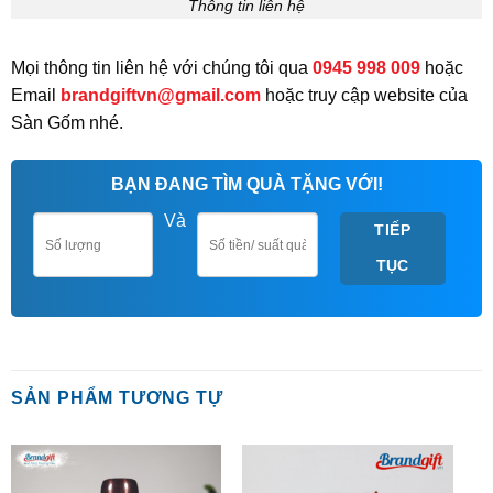
Thông tin liên hệ
Mọi thông tin liên hệ với chúng tôi qua
0945 998 009
hoặc
Email
brandgiftvn@gmail.com
hoặc truy cập website của
Sàn Gốm nhé.
BẠN ĐANG TÌM QUÀ TẶNG VỚI!
Và
TIẾP
TỤC
SẢN PHẨM TƯƠNG TỰ