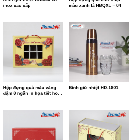
inox cao cấp
màu xanh lá HĐQXL – 04
Hộp đựng quà màu vàng
Bình giữ nhiệt HD-1801
đậm 8 ngăn in họa tiết hoa
đỏ HĐQ8N-13