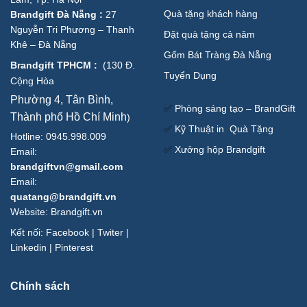
Quà tặng khách hàng
Brandgift Đà Nẵng
:
27
Nguyễn Tri Phương – Thanh
Đặt quà tặng cả năm
Khê – Đà Nẵng
Gốm Bát Tràng Đà Nẵng
Brandgift TPHCM
:
(
130 Đ.
Tuyển Dụng
Cộng Hòa
Phường 4, Tân Bình,
✅
Phòng sáng tạo – BrandGift
Thành phố Hồ Chí Minh
)
✅
Kỹ Thuật in Quà Tặng
Hotline: 0945.998.009
✅
Xưởng hộp Brandgift
Email:
brandgiftvn@gmail.com
Email:
quatang@brandgift.vn
Website:
Brandgift.vn
Kết nối:
Facebook
|
Twiter
|
Linkedin
|
Pinterest
Chính sách