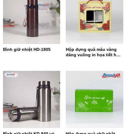
Bình giữ nhiệt HD-1805
Hộp đựng quà màu vàng
dáng vuông in họa tiết hoa
đỏ HĐQDV-14
Bình giữ nhiệt KD-840 vỏ
Hộp đựng quà chữ nhật