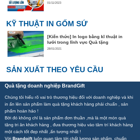
01/11/2023
KỸ THUẬT IN GỐM SỨ
[Kiến thức] In logo bằng kĩ thuật in
lưới trong lĩnh vực Quà tặng
28/01/2021
SẢN XUẤT THEO YÊU CẦU
Quà tặng doanh nghiệp BrandGift
Chúng tôi hiểu rõ vai trò thương hiệu đối với doanh nghiệp và khi
in ấn lên sản phẩm làm quà tặng khách hàng phải chuẩn , sản
phẩm hoàn hảo !
Bởi đó không chỉ là sản phẩm đơn thuần ,mà là một món quà
tặng tri ân khách hàng , đưa thương hiệu vào tâm trí khách hàng
một cách tốt đẹp nhất ,ấn tượng nhất !
Với
Brandgift
luôn quan tâm tới chất lượng sản phẩm, chuẩn