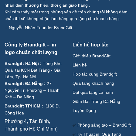
nhận diện thương hiệu, thời gian giao hàng ,
Khi cảm thấy một trong những vấn đề trên chúng tôi không dám
chắc thì sẽ không nhận làm hàng quà tặng cho khách hàng.
--
Nguyễn Nhàn Founder BrandGift
--
Công ty Brandgift – in
Liên hê hợp tác
logo chuẩn chất lượng
Giới thiệu BrandGift
Brandgift Hà Nội
:
Tổng Kho
Liên hệ
Quà tại KCN Bát Tràng - Gia
Hợp tác cùng Brandgift
Lâm, Tp. Hà Nội
Quà tặng khách hàng
Brandgift Đà Nẵng
:
27
Nguyễn Tri Phương – Thanh
Đặt quà tặng cả năm
Khê – Đà Nẵng
Gốm Bát Tràng Đà Nẵng
Brandgift TPHCM
:
(
130 Đ.
Tuyển Dụng
Cộng Hòa
Phường 4, Tân Bình,
✅
Phòng sáng tạo – BrandGift
Thành phố Hồ Chí Minh
)
✅
Kỹ Thuật in Quà Tặng