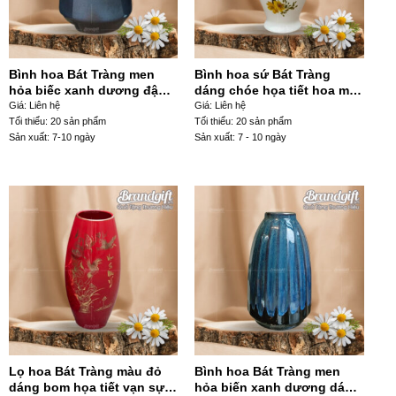
Bình hoa Bát Tràng men
Bình hoa sứ Bát Tràng
hỏa biếc xanh dương đậm
dáng chóe họa tiết hoa mai
dáng giỏ cua LHGS-12
vàng in decan vẽ vàng kim
Giá: Liên hệ
Giá: Liên hệ
LHGS-03
Tối thiểu: 20 sản phẩm
Tối thiểu: 20 sản phẩm
Sản xuất: 7-10 ngày
Sản xuất: 7 - 10 ngày
Lọ hoa Bát Tràng màu đỏ
Bình hoa Bát Tràng men
dáng bom họa tiết vạn sự
hỏa biến xanh dương dáng