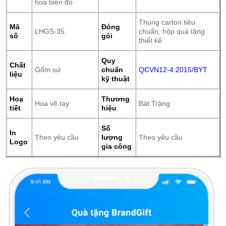
hoa biển đỏ
Thùng carton tiêu
Mã
Đóng
LHGS-35
chuẩn, hộp quà tặng
số
gói
thiết kế
Quy
Chất
Gốm sứ
chuẩn
QCVN12-4:2015/BYT
liệu
kỹ thuật
Hoạ
Thương
Hoa vẽ tay
Bát Tràng
tiết
hiệu
Số
In
Theo yêu cầu
lượng
Theo yêu cầu
Logo
gia công