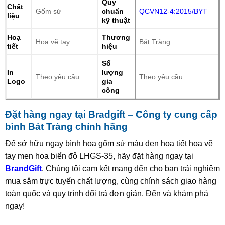
Quy
Chất
Gốm sứ
chuẩn
QCVN12-4:2015/BYT
liệu
kỹ thuật
Hoạ
Thương
Hoa vẽ tay
Bát Tràng
tiết
hiệu
Số
In
lượng
Theo yêu cầu
Theo yêu cầu
Logo
gia
công
Đặt hàng ngay tại Bradgift – Công ty cung cấp
bình Bát Tràng chính hãng
Để sở hữu ngay bình hoa gốm sứ màu đen hoạ tiết hoa vẽ
tay men hoa biển đỏ LHGS-35, hãy đặt hàng ngay tại
BrandGift
. Chúng tôi cam kết mang đến cho bạn trải nghiệm
mua sắm trực tuyến chất lượng, cùng chính sách giao hàng
toàn quốc và quy trình đổi trả đơn giản. Đến và khám phá
ngay!