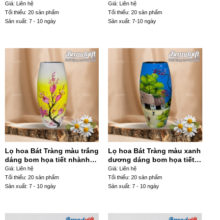
như ý LHGS-94
giỏ cua LHSG-14
Giá: Liên hệ
Giá: Liên hệ
Tối thiểu: 20 sản phẩm
Tối thiểu: 20 sản phẩm
Sản xuất: 7 - 10 ngày
Sản xuất: 7-10 ngày
Lọ hoa Bát Tràng màu trắng
Lọ hoa Bát Tràng màu xanh
dáng bom họa tiết nhành
dương dáng bom họa tiết
hoa màu hồng vẽ tay
làng quê vẽ tay LHGS-91
Giá: Liên hệ
Giá: Liên hệ
LHGS-87
Tối thiểu: 20 sản phẩm
Tối thiểu: 20 sản phẩm
Sản xuất: 7 - 10 ngày
Sản xuất: 7 - 10 ngày