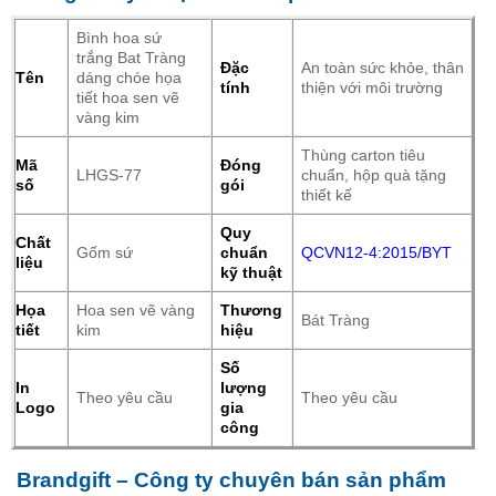
Bình hoa sứ
trắng Bat Tràng
Đặc
An toàn sức khỏe, thân
Tên
dáng chóe họa
tính
thiện với môi trường
tiết hoa sen vẽ
vàng kim
Thùng carton tiêu
Mã
Đóng
LHGS-77
chuẩn, hộp quà tặng
số
gói
thiết kế
Quy
Chất
Gốm sứ
chuẩn
QCVN12-4:2015/BYT
liệu
kỹ thuật
Họa
Hoa sen vẽ vàng
Thương
Bát Tràng
tiết
kim
hiệu
Số
In
lượng
Theo yêu cầu
Theo yêu cầu
Logo
gia
công
Brandgift – Công ty chuyên bán sản phẩm