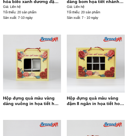
hỏa biếc xanh dương đậm
dáng bom họa tiết nhánh
dáng giỏ cua LHGS-12
hoa màu hồng LHGS-102
Giá: Liên hệ
Giá: Liên hệ
Tối thiểu: 20 sản phẩm
Tối thiểu: 20 sản phẩm
Sản xuất: 7-10 ngày
Sản xuất: 7 - 10 ngày
Hộp đựng quà màu vàng
Hộp đựng quà màu vàng
dáng vuông in họa tiết hoa
đậm 8 ngăn in họa tiết hoa
đỏ HĐQDV-14
đỏ HĐQ8N-13