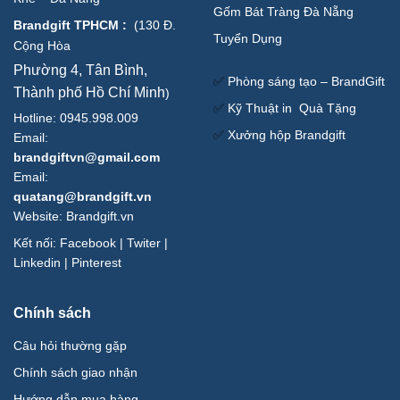
Gốm Bát Tràng Đà Nẵng
Brandgift TPHCM
:
(
130 Đ.
Tuyển Dụng
Cộng Hòa
Phường 4, Tân Bình,
✅
Phòng sáng tạo – BrandGift
Thành phố Hồ Chí Minh
)
✅
Kỹ Thuật in Quà Tặng
Hotline: 0945.998.009
✅
Xưởng hộp Brandgift
Email:
brandgiftvn@gmail.com
Email:
quatang@brandgift.vn
Website:
Brandgift.vn
Kết nối:
Facebook
|
Twiter
|
Linkedin
|
Pinterest
Chính sách
Câu hỏi thường gặp
Chính sách giao nhận
Hướng dẫn mua hàng