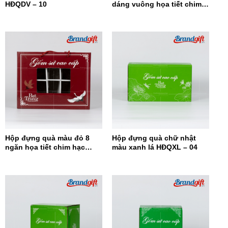
HĐQDV – 10
dáng vuông họa tiết chim
hạc HĐQDV-09
Hộp đựng quà màu đỏ 8
Hộp đựng quà chữ nhật
ngăn họa tiết chim hạc
màu xanh lá HĐQXL – 04
HĐQ8N-08