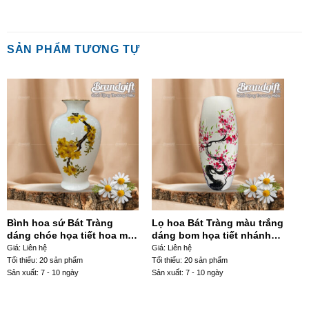
SẢN PHẨM TƯƠNG TỰ
Bình hoa sứ Bát Tràng
Lọ hoa Bát Tràng màu trắng
dáng chóe họa tiết hoa mai
dáng bom họa tiết nhánh
vàng in decan vẽ vàng kim
hoa đào hồng vẽ tay LHGS-
Giá: Liên hệ
Giá: Liên hệ
LHGS-03
103
Tối thiểu: 20 sản phẩm
Tối thiểu: 20 sản phẩm
Sản xuất: 7 - 10 ngày
Sản xuất: 7 - 10 ngày