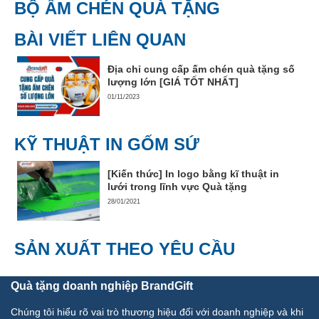
BỘ ẤM CHÉN QUÀ TẶNG
BÀI VIẾT LIÊN QUAN
Địa chỉ cung cấp ấm chén quà tặng số
lượng lớn [GIÁ TỐT NHẤT]
01/11/2023
KỸ THUẬT IN GỐM SỨ
[Kiến thức] In logo bằng kĩ thuật in
lưới trong lĩnh vực Quà tặng
28/01/2021
SẢN XUẤT THEO YÊU CẦU
Quà tặng doanh nghiệp BrandGift
Chúng tôi hiểu rõ vai trò thương hiệu đối với doanh nghiệp và khi