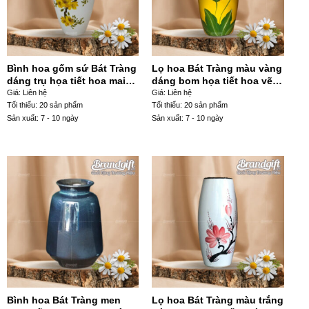
Bình hoa gốm sứ Bát Tràng
Lọ hoa Bát Tràng màu vàng
dáng trụ họa tiết hoa mai
dáng bom họa tiết hoa vẽ
vàng in decan miệng vẽ
tay LHGS-93
Giá: Liên hệ
Giá: Liên hệ
vàng kim LHGS-04
Tối thiểu: 20 sản phẩm
Tối thiểu: 20 sản phẩm
Sản xuất: 7 - 10 ngày
Sản xuất: 7 - 10 ngày
Bình hoa Bát Tràng men
Lọ hoa Bát Tràng màu trắng