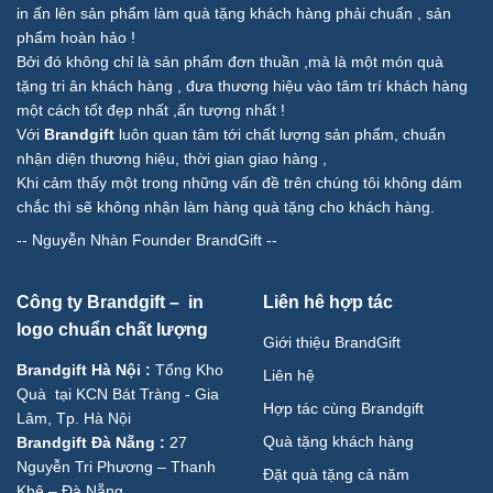
in ấn lên sản phẩm làm quà tặng khách hàng phải chuẩn , sản
phẩm hoàn hảo !
Bởi đó không chỉ là sản phẩm đơn thuần ,mà là một món quà
tặng tri ân khách hàng , đưa thương hiệu vào tâm trí khách hàng
một cách tốt đẹp nhất ,ấn tượng nhất !
Với
Brandgift
luôn quan tâm tới chất lượng sản phẩm, chuẩn
nhận diện thương hiệu, thời gian giao hàng ,
Khi cảm thấy một trong những vấn đề trên chúng tôi không dám
chắc thì sẽ không nhận làm hàng quà tặng cho khách hàng.
--
Nguyễn Nhàn Founder BrandGift
--
Công ty Brandgift – in
Liên hê hợp tác
logo chuẩn chất lượng
Giới thiệu BrandGift
Brandgift Hà Nội
:
Tổng Kho
Liên hệ
Quà tại KCN Bát Tràng - Gia
Hợp tác cùng Brandgift
Lâm, Tp. Hà Nội
Quà tặng khách hàng
Brandgift Đà Nẵng
:
27
Nguyễn Tri Phương – Thanh
Đặt quà tặng cả năm
Khê – Đà Nẵng