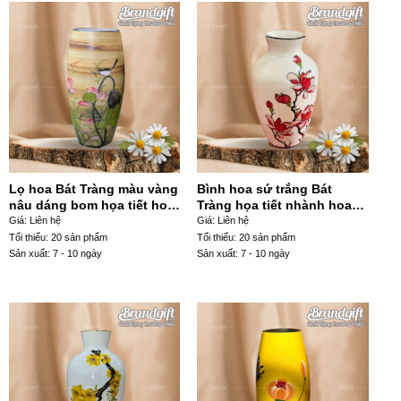
Lọ hoa Bát Tràng màu vàng
Bình hoa sứ trắng Bát
nâu dáng bom họa tiết hoa
Tràng họa tiết nhành hoa
sen chim én vẽ tay LHGS-
đỏ LHGS-97
Giá: Liên hệ
Giá: Liên hệ
89
Tối thiểu: 20 sản phẩm
Tối thiểu: 20 sản phẩm
Sản xuất: 7 - 10 ngày
Sản xuất: 7 - 10 ngày