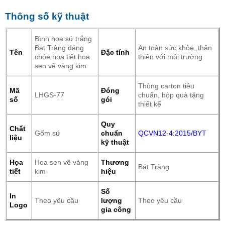
Thông số kỹ thuật
Bình hoa sứ trắng
Bat Tràng dáng
An toàn sức khỏe, thân
Tên
Đặc tính
chóe họa tiết hoa
thiện với môi trường
sen vẽ vàng kim
Thùng carton tiêu
Mã
Đóng
LHGS-77
chuẩn, hộp quà tặng
số
gói
thiết kế
Quy
Chất
Gốm sứ
chuẩn
QCVN12-4:2015/BYT
liệu
kỹ thuật
Họa
Hoa sen vẽ vàng
Thương
Bát Tràng
tiết
kim
hiệu
Số
In
Theo yêu cầu
lượng
Theo yêu cầu
Logo
gia công