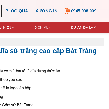
BLOG QUÀ
XƯỞNG IN
0945.998.009
Ự KIỆN
DỊCH VỤ
DỰ ÁN ĐÃ LÀM
đĩa sứ trắng cao cấp Bát Tràng
át cơm,1 bát tô, 2 đĩa đựng thức ăn
 theo yêu cầu
thể In logo lên hộp
ng
:
Gốm sứ Bát Tràng