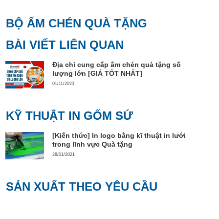
BỘ ẤM CHÉN QUÀ TẶNG
BÀI VIẾT LIÊN QUAN
Địa chỉ cung cấp ấm chén quà tặng số
lượng lớn [GIÁ TỐT NHẤT]
01/11/2023
KỸ THUẬT IN GỐM SỨ
[Kiến thức] In logo bằng kĩ thuật in lưới
trong lĩnh vực Quà tặng
28/01/2021
SẢN XUẤT THEO YÊU CẦU