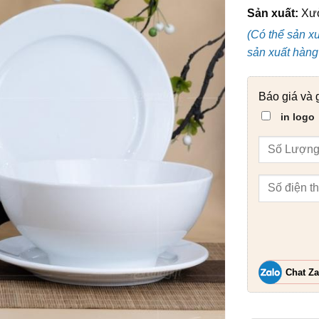
Sản xuất:
Xưở
(Có thể sản x
sản xuất hàng 
Báo giá và 
in logo
Chat Za