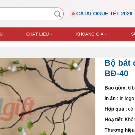
CATALOGUE TẾT 2026
ỆU
CHẤT LIỆU
KHOẢNG GIÁ
S
Bộ bát 
BĐ-40
Bao gồm:
6 b
In ấn :
In logo
Hộp quà :
có 
Hoạ tiết:
Khô
Thương hiệu