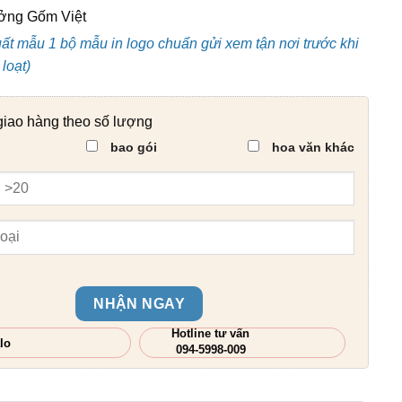
ng Gốm Việt
uất mẫu 1 bộ mẫu in logo chuẩn gửi xem tận nơi trước khi
loạt)
giao hàng theo số lượng
bao gói
hoa văn khác
NHẬN NGAY
Hotline tư vấn
lo
094-5998-009