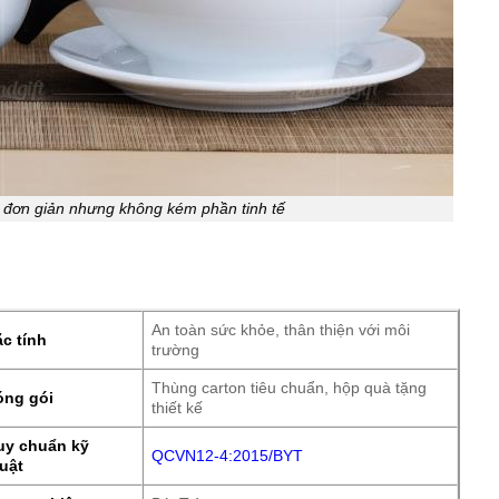
g đơn giản nhưng không kém phần tinh tế
An toàn sức khỏe, thân thiện với môi
c tính
trường
Thùng carton tiêu chuẩn, hộp quà tặng
óng gói
thiết kế
uy chuẩn kỹ
QCVN12-4:2015/BYT
uật