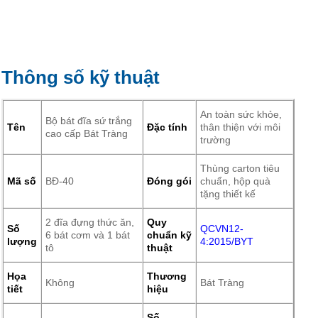
Thông số kỹ thuật
An toàn sức khỏe,
Bộ bát đĩa sứ trắng
Tên
Đặc tính
thân thiện với môi
cao cấp Bát Tràng
trường
Thùng carton tiêu
Mã số
BĐ-40
Đóng gói
chuẩn, hộp quà
tặng thiết kế
2 đĩa đựng thức ăn,
Quy
Số
QCVN12-
6 bát cơm và 1 bát
chuẩn kỹ
lượng
4:2015/BYT
tô
thuật
Họa
Thương
Không
Bát Tràng
tiết
hiệu
Số