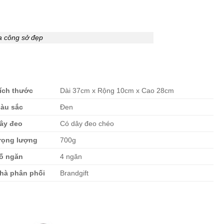
a công sở đẹp
ích thước
Dài 37cm x Rộng 10cm x Cao 28cm
àu sắc
Đen
ây đeo
Có dây đeo chéo
rọng lượng
700g
ố ngăn
4 ngăn
hà phân phối
Brandgift