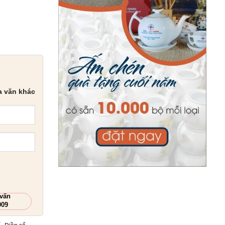
 văn khác
 vấn
009