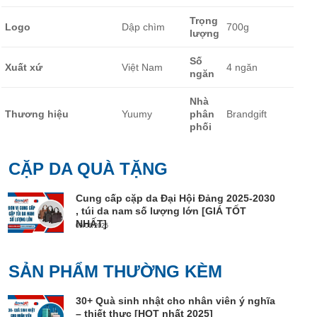
Trọng
Logo
Dập chìm
700g
lượng
Số
Xuất xứ
Việt Nam
4 ngăn
ngăn
Nhà
Thương hiệu
Yuumy
phân
Brandgift
phối
CẶP DA QUÀ TẶNG
Cung cấp cặp da Đại Hội Đảng 2025-2030
, túi da nam số lượng lớn [GIÁ TỐT
NHẤT]
09/06/2025
SẢN PHẨM THƯỜNG KÈM
30+ Quà sinh nhật cho nhân viên ý nghĩa
– thiết thực [HOT nhất 2025]