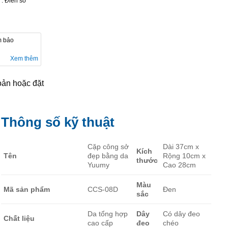
. Điền số
m bảo
Xem thêm
ản hoặc đặt
Thông số kỹ thuật
Cặp công sở
Dài 37cm x
Kích
Tên
đẹp bằng da
Rộng 10cm x
thước
Yuumy
Cao 28cm
Màu
Mã sản phẩm
CCS-08D
Đen
sắc
Da tổng hợp
Dây
Có dây đeo
Chất liệu
cao cấp
đeo
chéo