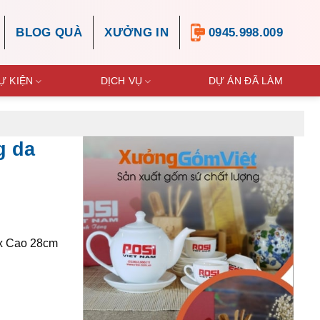
BLOG QUÀ
XƯỞNG IN
0945.998.009
Ự KIỆN
DỊCH VỤ
DỰ ÁN ĐÃ LÀM
g da
x Cao 28cm