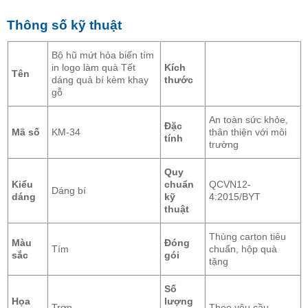
Thông số kỹ thuật
Bộ hũ mứt hỏa biến tím
in logo làm quà Tết
Kích
Tên
dáng quả bí kèm khay
thước
gỗ
An toàn sức khỏe,
Đặc
Mã số
KM-34
thân thiện với môi
tính
trường
Quy
Kiểu
chuẩn
QCVN12-
Dáng bí
dáng
kỹ
4:2015/BYT
thuật
Thùng carton tiêu
Màu
Đóng
Tím
chuẩn, hộp quà
sắc
gói
tặng
Số
Họa
lượng
Trơn
Theo yêu cầu