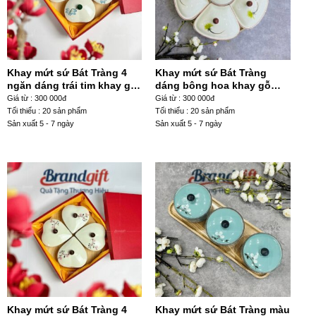
Khay mứt sứ Bát Tràng 4
Khay mứt sứ Bát Tràng
ngăn dáng trái tim khay gỗ
dáng bông hoa khay gỗ
họa tiết hoa sen xanh KM-
họa tiết hoa cúc vàng KM-
Giá từ : 300 000đ
Giá từ : 300 000đ
19
28
Tối thiểu : 20 sản phẩm
Tối thiểu : 20 sản phẩm
Sản xuất 5 - 7 ngày
Sản xuất 5 - 7 ngày
Khay mứt sứ Bát Tràng 4
Khay mứt sứ Bát Tràng màu