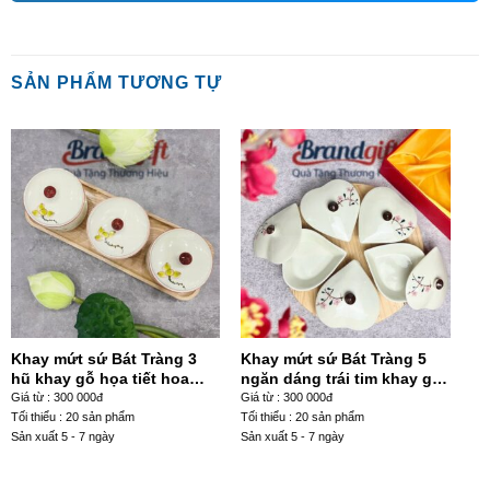
SẢN PHẨM TƯƠNG TỰ
Khay mứt sứ Bát Tràng 3
Khay mứt sứ Bát Tràng 5
hũ khay gỗ họa tiết hoa
ngăn dáng trái tim khay gỗ
sen vàng KM-04
họa tiết hoa đào hồng KM-
Giá từ : 300 000đ
Giá từ : 300 000đ
21
Tối thiểu : 20 sản phẩm
Tối thiểu : 20 sản phẩm
Sản xuất 5 - 7 ngày
Sản xuất 5 - 7 ngày