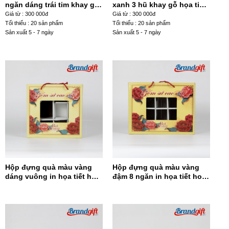
ngăn dáng trái tim khay gỗ
xanh 3 hũ khay gỗ họa tiết
họa tiết hoa đào hồng KM-
hoa đào trắng KM-09
Giá từ : 300 000đ
Giá từ : 300 000đ
15
Tối thiểu : 20 sản phẩm
Tối thiểu : 20 sản phẩm
Sản xuất 5 - 7 ngày
Sản xuất 5 - 7 ngày
Hộp đựng quà màu vàng
Hộp đựng quà màu vàng
dáng vuông in họa tiết hoa
đậm 8 ngăn in họa tiết hoa
đỏ HĐQDV-14
đỏ HĐQ8N-13