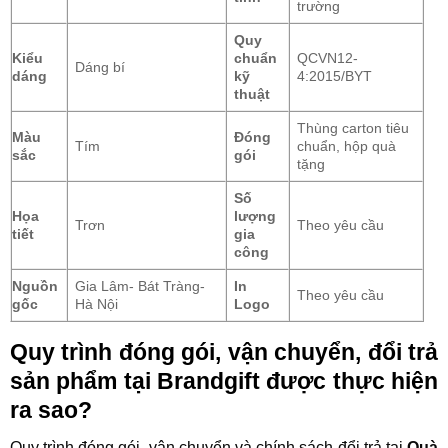
trường
Quy
Kiểu
chuẩn
QCVN12-
Dáng bí
dáng
kỹ
4:2015/BYT
thuật
Thùng carton tiêu
Màu
Đóng
Tím
chuẩn, hộp quà
sắc
gói
tặng
Số
Họa
lượng
Trơn
Theo yêu cầu
tiết
gia
công
Nguồn
Gia Lâm- Bát Tràng-
In
Theo yêu cầu
gốc
Hà Nội
Logo
Quy trình đóng gói, vận chuyển, đổi trả
sản phẩm tại Brandgift được thực hiện
ra sao?
Quy trình đóng gói, vận chuyển và chính sách đổi trả tại
Quà