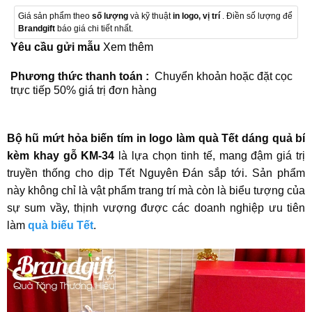
Giá sản phẩm theo
số lượng
và kỹ thuật
in logo, vị trí
. Điền số lượng để
Brandgift
báo giá chi tiết nhất.
Yêu cầu gửi mẫu
Xem thêm
Phương thức thanh toán :
Chuyển khoản hoặc đặt cọc
trực tiếp 50% giá trị đơn hàng
Bộ hũ mứt hỏa biến tím in logo làm quà Tết dáng quả bí
kèm khay gỗ KM-34
là lựa chọn tinh tế, mang đậm giá trị
truyền thống cho dịp Tết Nguyên Đán sắp tới. Sản phẩm
này không chỉ là vật phẩm trang trí mà còn là biểu tượng của
sự sum vầy, thịnh vượng được các doanh nghiệp ưu tiên
làm
quà biếu Tết
.