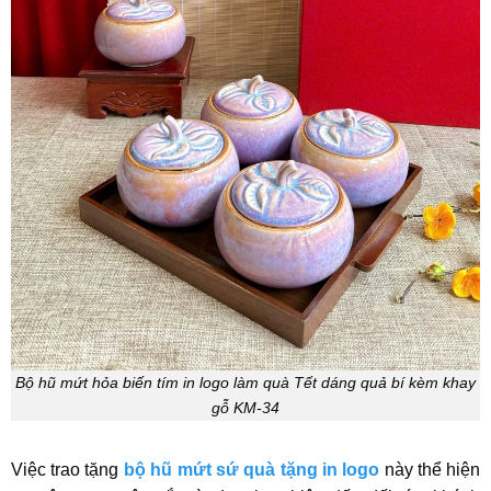
Bộ hũ mứt hỏa biến tím in logo làm quà Tết dáng quả bí kèm khay
gỗ KM-34
Việc trao tặng
bộ hũ mứt sứ quà tặng in logo
này thể hiện