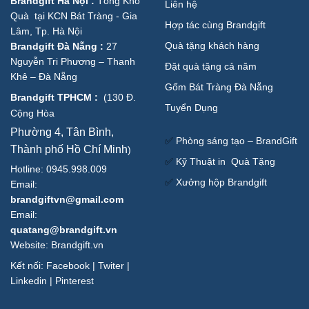
Brandgift Hà Nội
:
Tổng Kho
Liên hệ
Quà tại KCN Bát Tràng - Gia
Hợp tác cùng Brandgift
Lâm, Tp. Hà Nội
Quà tặng khách hàng
Brandgift Đà Nẵng
:
27
Nguyễn Tri Phương – Thanh
Đặt quà tặng cả năm
Khê – Đà Nẵng
Gốm Bát Tràng Đà Nẵng
Brandgift TPHCM
:
(
130 Đ.
Tuyển Dụng
Cộng Hòa
Phường 4, Tân Bình,
✅
Phòng sáng tạo – BrandGift
Thành phố Hồ Chí Minh
)
✅
Kỹ Thuật in Quà Tặng
Hotline: 0945.998.009
✅
Xưởng hộp Brandgift
Email:
brandgiftvn@gmail.com
Email:
quatang@brandgift.vn
Website:
Brandgift.vn
Kết nối:
Facebook
|
Twiter
|
Linkedin
|
Pinterest