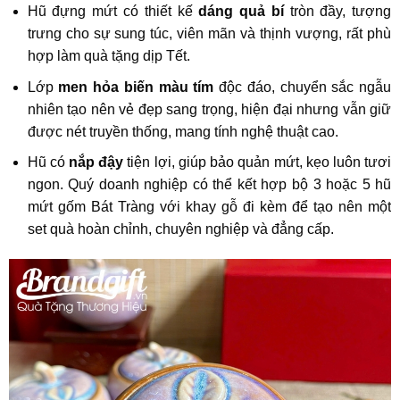
Hũ đựng mứt có thiết kế
dáng quả bí
tròn đầy, tượng
trưng cho sự sung túc, viên mãn và thịnh vượng, rất phù
hợp làm quà tặng dịp Tết.
Lớp
men hỏa biến màu tím
độc đáo, chuyển sắc ngẫu
nhiên tạo nên vẻ đẹp sang trọng, hiện đại nhưng vẫn giữ
được nét truyền thống, mang tính nghệ thuật cao.
Hũ có
nắp đậy
tiện lợi, giúp bảo quản mứt, kẹo luôn tươi
ngon. Quý doanh nghiệp có thể kết hợp bộ 3 hoặc 5 hũ
mứt gốm Bát Tràng với khay gỗ đi kèm để tạo nên một
set quà hoàn chỉnh, chuyên nghiệp và đẳng cấp.