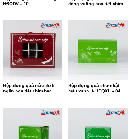
HĐQDV – 10
dáng vuông họa tiết chim
hạc HĐQDV-09
Hộp đựng quà màu đỏ 8
Hộp đựng quà chữ nhật
ngăn họa tiết chim hạc
màu xanh lá HĐQXL – 04
HĐQ8N-08