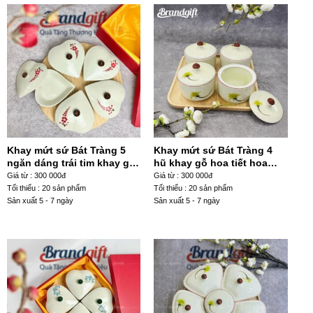
Khay mứt sứ Bát Tràng 5
Khay mứt sứ Bát Tràng 4
ngăn dáng trái tim khay gỗ
hũ khay gỗ hoa tiết hoa
họa tiết nhánh lựu đỏ KM-
cúc vàng KM-05
Giá từ : 300 000đ
Giá từ : 300 000đ
27
Tối thiểu : 20 sản phẩm
Tối thiểu : 20 sản phẩm
Sản xuất 5 - 7 ngày
Sản xuất 5 - 7 ngày