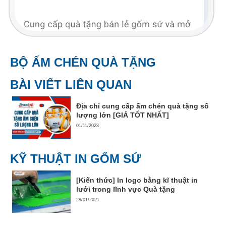
BỘ ẤM CHÉN QUÀ TẶNG
BÀI VIẾT LIÊN QUAN
Địa chỉ cung cấp ấm chén quà tặng số
lượng lớn [GIÁ TỐT NHẤT]
01/11/2023
KỸ THUẬT IN GỐM SỨ
[Kiến thức] In logo bằng kĩ thuật in
lưới trong lĩnh vực Quà tặng
28/01/2021