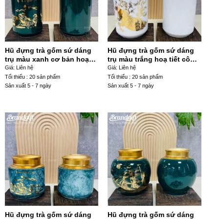
Hũ đựng trà gốm sứ dáng
Hũ đựng trà gốm sứ dáng
trụ màu xanh cơ bản hoạ
trụ màu trắng hoạ tiết công
tiết mã đáo thành công
đào HDT-18
Giá: Liên hệ
Giá: Liên hệ
HDT-19
Tối thiểu : 20 sản phẩm
Tối thiểu : 20 sản phẩm
Sản xuất 5 - 7 ngày
Sản xuất 5 - 7 ngày
Hũ đựng trà gốm sứ dáng
Hũ đựng trà gốm sứ dáng