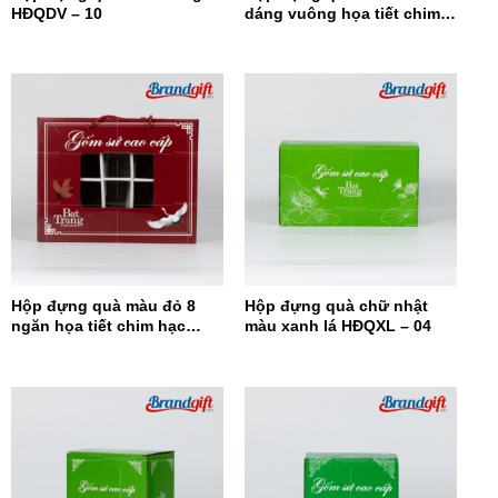
HĐQDV – 10
dáng vuông họa tiết chim
hạc HĐQDV-09
Hộp đựng quà màu đỏ 8
Hộp đựng quà chữ nhật
ngăn họa tiết chim hạc
màu xanh lá HĐQXL – 04
HĐQ8N-08