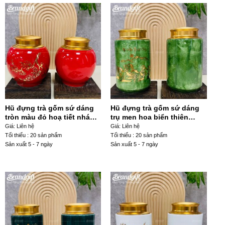
Hũ đựng trà gốm sứ dáng
Hũ đựng trà gốm sứ dáng
tròn màu đỏ hoạ tiết nhánh
trụ men hoa biển thiên
đào HDT- 09
xanh lá hoạ tiết mã đáo
Giá: Liên hệ
Giá: Liên hệ
thành công HDT-23
Tối thiểu : 20 sản phẩm
Tối thiểu : 20 sản phẩm
Sản xuất 5 - 7 ngày
Sản xuất 5 - 7 ngày