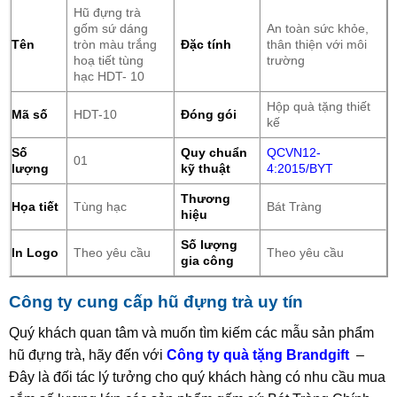
Hũ đựng trà
gốm sứ dáng
An toàn sức khỏe,
Tên
tròn màu trắng
Đặc tính
thân thiện với môi
hoạ tiết tùng
trường
hạc HDT- 10
Hộp quà tặng thiết
Mã số
HDT-10
Đóng gói
kế
Số
Quy chuẩn
QCVN12-
01
lượng
kỹ thuật
4:2015/BYT
Thương
Họa tiết
Tùng hạc
Bát Tràng
hiệu
Số lượng
In Logo
Theo yêu cầu
Theo yêu cầu
gia công
Công ty cung cấp hũ đựng trà uy tín
Quý khách quan tâm và muốn tìm kiếm các mẫu sản phẩm
hũ đựng trà, hãy đến với
Công ty quà tặng Brandgift
–
Đây là đối tác lý tưởng cho quý khách hàng có nhu cầu mua