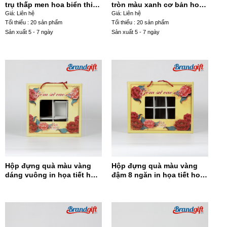
trụ thấp men hoa biển thiên
tròn màu xanh cơ bản hoạ
xanh dương hoạ tiết mã
tiết thuận buồm xuôi gió
Giá: Liên hệ
Giá: Liên hệ
đáo thành công HDT-29
HDT-12
Tối thiểu : 20 sản phẩm
Tối thiểu : 20 sản phẩm
Sản xuất 5 - 7 ngày
Sản xuất 5 - 7 ngày
Hộp đựng quà màu vàng
Hộp đựng quà màu vàng
dáng vuông in họa tiết hoa
đậm 8 ngăn in họa tiết hoa
đỏ HĐQDV-14
đỏ HĐQ8N-13