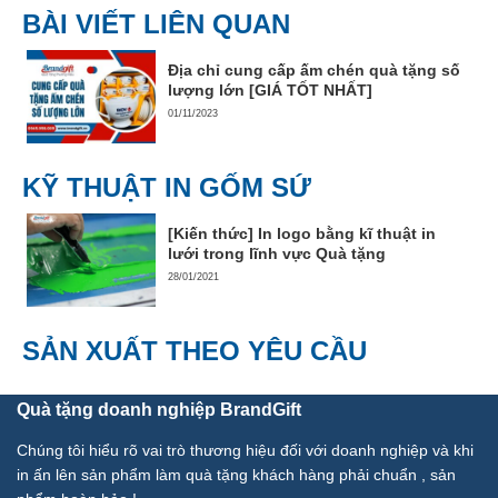
BÀI VIẾT LIÊN QUAN
Địa chỉ cung cấp ấm chén quà tặng số
lượng lớn [GIÁ TỐT NHẤT]
01/11/2023
KỸ THUẬT IN GỐM SỨ
[Kiến thức] In logo bằng kĩ thuật in
lưới trong lĩnh vực Quà tặng
28/01/2021
SẢN XUẤT THEO YÊU CẦU
Quà tặng doanh nghiệp BrandGift
Chúng tôi hiểu rõ vai trò thương hiệu đối với doanh nghiệp và khi
in ấn lên sản phẩm làm quà tặng khách hàng phải chuẩn , sản