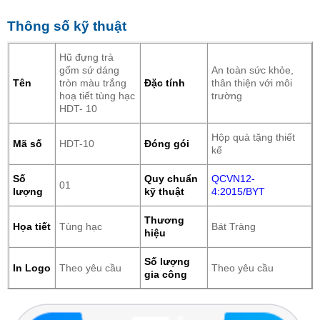
Thông số kỹ thuật
Hũ đựng trà
gốm sứ dáng
An toàn sức khỏe,
Tên
tròn màu trắng
Đặc tính
thân thiện với môi
hoạ tiết tùng hạc
trường
HDT- 10
Hộp quà tặng thiết
Mã số
HDT-10
Đóng gói
kế
Số
Quy chuẩn
QCVN12-
01
lượng
kỹ thuật
4:2015/BYT
Thương
Họa tiết
Tùng hạc
Bát Tràng
hiệu
Số lượng
In Logo
Theo yêu cầu
Theo yêu cầu
gia công