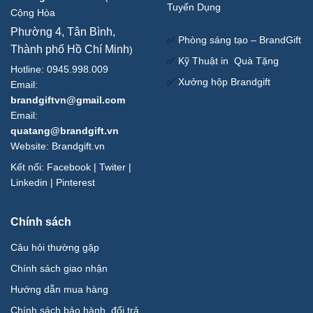
Tuyển Dụng
Cộng Hòa
Phường 4, Tân Bình,
✅
Phòng sáng tạo – BrandGift
Thành phố Hồ Chí Minh
)
✅
Kỹ Thuật in Quà Tặng
Hotline: 0945.998.009
✅
Xưởng hộp Brandgift
Email:
brandgiftvn@gmail.com
Email:
quatang@brandgift.vn
Website:
Brandgift.vn
Kết nối:
Facebook
|
Twiter
|
Linkedin
|
Pinterest
Chính sách
Câu hỏi thường gặp
Chính sách giao nhận
Hướng dẫn mua hàng
Chính sách bảo hành ,đổi trả