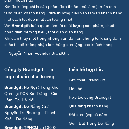
phẩm hoàn hảo !
Bởi đó không chỉ là sản phẩm đơn thuần ,mà là một món quà
tặng tri ân khách hàng , đưa thương hiệu vào tâm trí khách hàng
một cách tốt đẹp nhất ,ấn tượng nhất !
Với
Brandgift
luôn quan tâm tới chất lượng sản phẩm, chuẩn
nhận diện thương hiệu, thời gian giao hàng ,
Khi cảm thấy một trong những vấn đề trên chúng tôi không dám
chắc thì sẽ không nhận làm hàng quà tặng cho khách hàng.
--
Nguyễn Nhàn Founder BrandGift
--
Công ty Brandgift – in
Liên hê hợp tác
logo chuẩn chất lượng
Giới thiệu BrandGift
Brandgift Hà Nội
:
Tổng Kho
Liên hệ
Quà tại KCN Bát Tràng - Gia
Hợp tác cùng Brandgift
Lâm, Tp. Hà Nội
Quà tặng khách hàng
Brandgift Đà Nẵng
:
27
Nguyễn Tri Phương – Thanh
Đặt quà tặng cả năm
Khê – Đà Nẵng
Gốm Bát Tràng Đà Nẵng
Brandgift TPHCM
:
(
130 Đ.