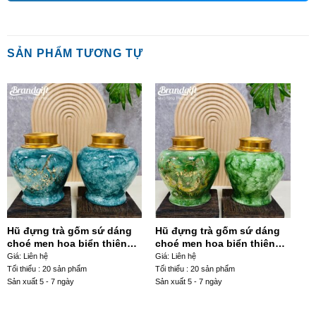
SẢN PHẨM TƯƠNG TỰ
Hũ đựng trà gốm sứ dáng
Hũ đựng trà gốm sứ dáng
choé men hoa biển thiên
choé men hoa biển thiên
Xanh dương hoạ tiết nhánh
Xanh lá hoạ tiết sen hạc
Giá: Liên hệ
Giá: Liên hệ
đào HDT-06
HDT-07
Tối thiểu : 20 sản phẩm
Tối thiểu : 20 sản phẩm
Sản xuất 5 - 7 ngày
Sản xuất 5 - 7 ngày