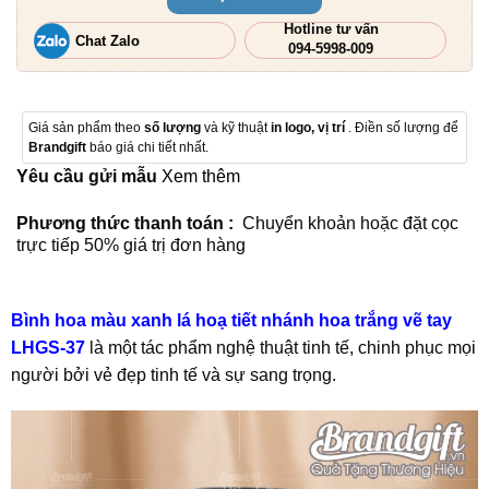
Hotline tư vấn
Chat Zalo
094-5998-009
Giá sản phẩm theo
số lượng
và kỹ thuật
in logo, vị trí
. Điền số lượng để
Brandgift
báo giá chi tiết nhất.
Yêu cầu gửi mẫu
Xem thêm
Phương thức thanh toán :
Chuyển khoản hoặc đặt cọc
trực tiếp 50% giá trị đơn hàng
Bình hoa màu xanh lá hoạ tiết nhánh hoa trắng vẽ tay
LHGS-37
là một tác phẩm nghệ thuật tinh tế, chinh phục mọi
người bởi vẻ đẹp tinh tế và sự sang trọng.