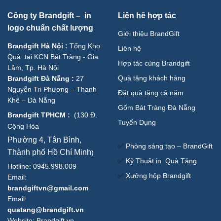
Công ty Brandgift – in
Liên hê hợp tác
logo chuẩn chất lượng
Giới thiệu BrandGift
Brandgift Hà Nội
:
Tổng Kho
Liên hệ
Quà tại KCN Bát Tràng - Gia
Hợp tác cùng Brandgift
Lâm, Tp. Hà Nội
Quà tặng khách hàng
Brandgift Đà Nẵng
:
27
Nguyễn Tri Phương – Thanh
Đặt quà tặng cả năm
Khê – Đà Nẵng
Gốm Bát Tràng Đà Nẵng
Brandgift TPHCM
:
(
130 Đ.
Tuyển Dụng
Cộng Hòa
Phường 4, Tân Bình,
✅
Phòng sáng tạo – BrandGift
Thành phố Hồ Chí Minh
)
✅
Kỹ Thuật in Quà Tặng
Hotline: 0945.998.009
✅
Xưởng hộp Brandgift
Email:
brandgiftvn@gmail.com
Email:
quatang@brandgift.vn
Website:
Brandgift.vn