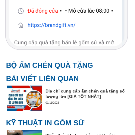
BỘ ẤM CHÉN QUÀ TẶNG
BÀI VIẾT LIÊN QUAN
Địa chỉ cung cấp ấm chén quà tặng số
lượng lớn [GIÁ TỐT NHẤT]
01/11/2023
KỸ THUẬT IN GỐM SỨ