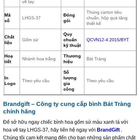
vẽ tay
Thùng carton tiêu
Mã
Đóng
LHGS-37
chuẩn, hộp quà tặng
số
gói
thiết kế
Quy
Chất
Gốm sứ
chuẩn
QCVN12-4:2015/BYT
liệu
kỹ thuật
Hoạ
Thương
Nhành hoa trắng
Bát Tràng
tiết
hiệu
Số
In
lượng
Theo yêu cầu
Theo yêu cầu
Logo
gia
công
Brandgift – Công ty cung cấp bình Bát Tràng
chính hãng
Để sở hữu ngay chiếc bình hoa gốm sứ màu xanh lá với
hoa vẽ tay LHGS-37, hãy liên hệ ngay với
BrandGift
.
Chúng tôi cam kết mang đến cho bạn những sản phẩm chất