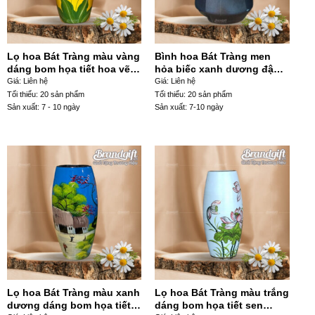
Lọ hoa Bát Tràng màu vàng
Bình hoa Bát Tràng men
dáng bom họa tiết hoa vẽ
hỏa biếc xanh dương đậm
tay LHGS-93
dáng giỏ cua LHGS-12
Giá: Liên hệ
Giá: Liên hệ
Tối thiểu: 20 sản phẩm
Tối thiểu: 20 sản phẩm
Sản xuất: 7 - 10 ngày
Sản xuất: 7-10 ngày
Lọ hoa Bát Tràng màu xanh
Lọ hoa Bát Tràng màu trắng
dương dáng bom họa tiết
dáng bom họa tiết sen