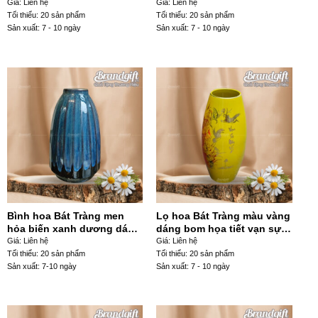
làng quê vẽ tay LHGS-91
hồng lá xanh vẽ tay LHGS-
Giá: Liên hệ
Giá: Liên hệ
88
Tối thiểu: 20 sản phẩm
Tối thiểu: 20 sản phẩm
Sản xuất: 7 - 10 ngày
Sản xuất: 7 - 10 ngày
Bình hoa Bát Tràng men
Lọ hoa Bát Tràng màu vàng
hỏa biến xanh dương dáng
dáng bom họa tiết vạn sự
giỏ cua LHSG-14
như ý LHGS-92
Giá: Liên hệ
Giá: Liên hệ
Tối thiểu: 20 sản phẩm
Tối thiểu: 20 sản phẩm
Sản xuất: 7-10 ngày
Sản xuất: 7 - 10 ngày