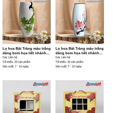
Lọ hoa Bát Tràng màu trắng
Lọ hoa Bát Tràng màu trắng
dáng bom họa tiết nhánh
dáng bom họa tiết nhánh
cây xanh vẽ tay LHGS-104
hoa màu hồng LHGS-102
Giá: Liên hệ
Giá: Liên hệ
Tối thiểu: 20 sản phẩm
Tối thiểu: 20 sản phẩm
Sản xuất: 7 - 10 ngày
Sản xuất: 7 - 10 ngày