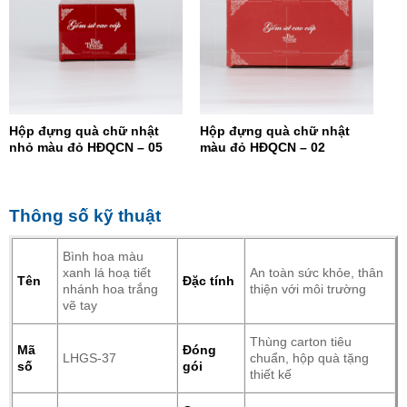
Hộp đựng quà chữ nhật
Hộp đựng quà chữ nhật
nhỏ màu đỏ HĐQCN – 05
màu đỏ HĐQCN – 02
Thông số kỹ thuật
Bình hoa màu
xanh lá hoạ tiết
An toàn sức khỏe, thân
Tên
Đặc tính
nhánh hoa trắng
thiện với môi trường
vẽ tay
Thùng carton tiêu
Mã
Đóng
LHGS-37
chuẩn, hộp quà tặng
số
gói
thiết kế