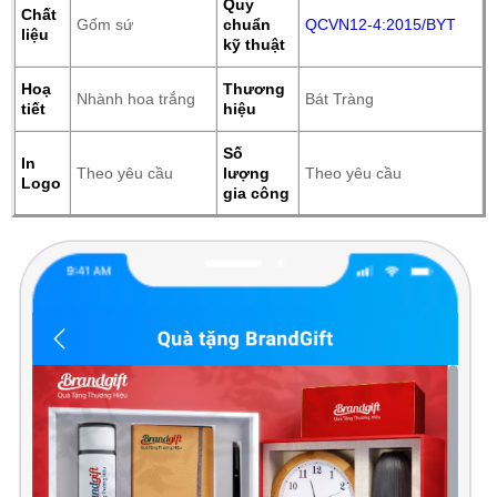
Quy
Chất
Gốm sứ
chuẩn
QCVN12-4:2015/BYT
liệu
kỹ thuật
Hoạ
Thương
Nhành hoa trắng
Bát Tràng
tiết
hiệu
Số
In
Theo yêu cầu
lượng
Theo yêu cầu
Logo
gia công