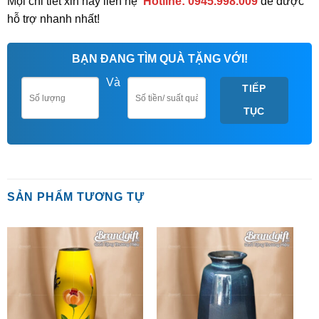
Mọi chi tiết xin hãy liên hệ
Hotline: 0945.998.009
để được
hỗ trợ nhanh nhất!
BẠN ĐANG TÌM QUÀ TẶNG VỚI!
Và
TIẾP
TỤC
SẢN PHẨM TƯƠNG TỰ