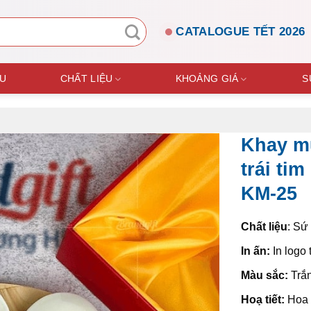
CATALOGUE TẾT 2026
ỆU
CHẤT LIỆU
KHOẢNG GIÁ
S
Khay m
trái ti
KM-25
Chất liệu
: Sứ
In ấn:
In logo
Màu sắc:
Trắ
Hoạ tiết:
Hoa 