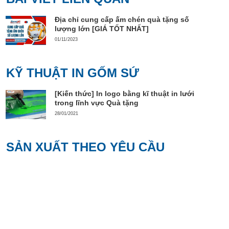
Địa chỉ cung cấp ấm chén quà tặng số
lượng lớn [GIÁ TỐT NHẤT]
01/11/2023
KỸ THUẬT IN GỐM SỨ
[Kiến thức] In logo bằng kĩ thuật in lưới
trong lĩnh vực Quà tặng
28/01/2021
SẢN XUẤT THEO YÊU CẦU