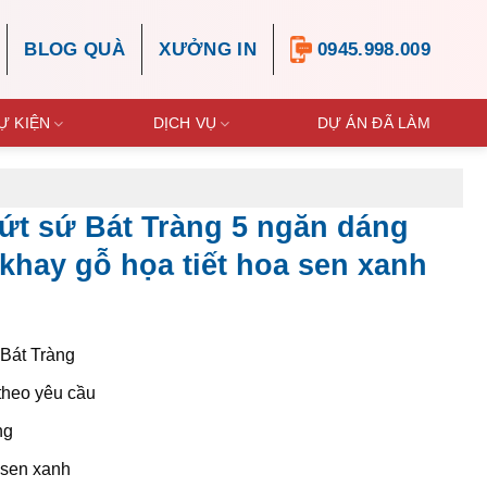
BLOG QUÀ
XƯỞNG IN
0945.998.009
Ự KIỆN
DỊCH VỤ
DỰ ÁN ĐÃ LÀM
ứt sứ Bát Tràng 5 ngăn dáng
m khay gỗ họa tiết hoa sen xanh
 Bát Tràng
 theo yêu cầu
ng
sen xanh