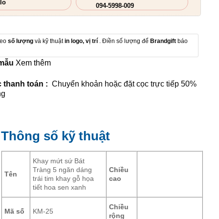
lo
094-5998-009
heo
số lượng
và kỹ thuật
in logo, vị trí
. Điền số lượng để
Brandgift
báo
 mẫu
Xem thêm
 thanh toán :
Chuyển khoản hoặc đặt cọc trực tiếp 50%
ng
Thông số kỹ thuật
Khay mứt sứ Bát
Tràng 5 ngăn dáng
Chiều
Tên
trái tim khay gỗ họa
cao
tiết hoa sen xanh
Chiều
Mã số
KM-25
rộng