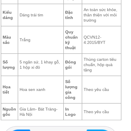
An toàn sức khỏe,
Kiểu
Đặc
Dáng trái tim
thân thiện với môi
dáng
tính
trường
Quy
Màu
chuẩn
QCVN12-
Trắng
sắc
kỹ
4:2015/BYT
thuật
Thùng carton tiêu
Số
5 ngăn sứ, 1 khay gỗ,
Đóng
chuẩn, hộp quà
lượng
1 hộp xi đỏ
gói
tặng
Số
Họa
lượng
Hoa sen xanh
Theo yêu cầu
tiết
gia
công
Nguồn
Gia Lâm- Bát Tràng-
In
Theo yêu cầu
gốc
Hà Nội
Logo