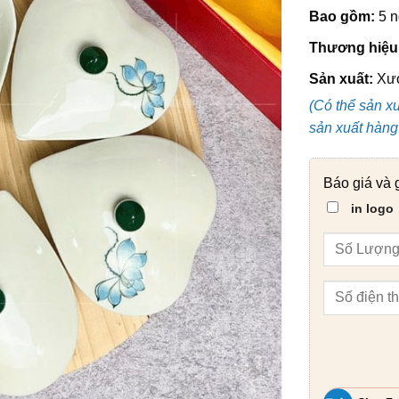
Bao gồm:
5 n
Thương hiệu
Sản xuất:
Xưở
(Có thể sản x
sản xuất hàng 
Báo giá và 
in logo