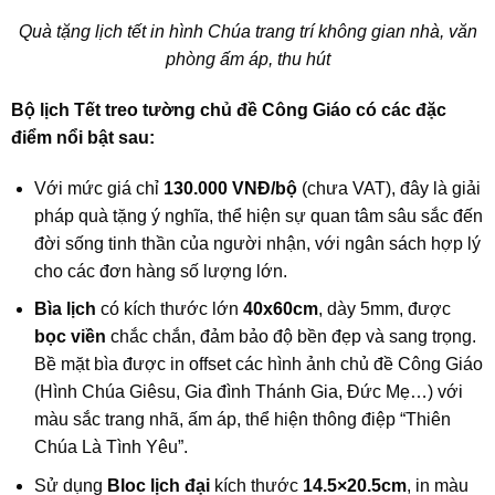
Quà tặng lịch tết in hình Chúa trang trí không gian nhà, văn
phòng ấm áp, thu hút
Bộ lịch Tết treo tường chủ đề Công Giáo có các đặc
điểm nổi bật sau:
Với mức giá chỉ
130.000 VNĐ/bộ
(chưa VAT), đây là giải
pháp quà tặng ý nghĩa, thể hiện sự quan tâm sâu sắc đến
đời sống tinh thần của người nhận, với ngân sách hợp lý
cho các đơn hàng số lượng lớn.
Bìa lịch
có kích thước lớn
40x60cm
, dày 5mm, được
bọc viền
chắc chắn, đảm bảo độ bền đẹp và sang trọng.
Bề mặt bìa được in offset các hình ảnh chủ đề Công Giáo
(Hình Chúa Giêsu, Gia đình Thánh Gia, Đức Mẹ…) với
màu sắc trang nhã, ấm áp, thể hiện thông điệp “Thiên
Chúa Là Tình Yêu”.
Sử dụng
Bloc lịch đại
kích thước
14.5×20.5cm
, in màu