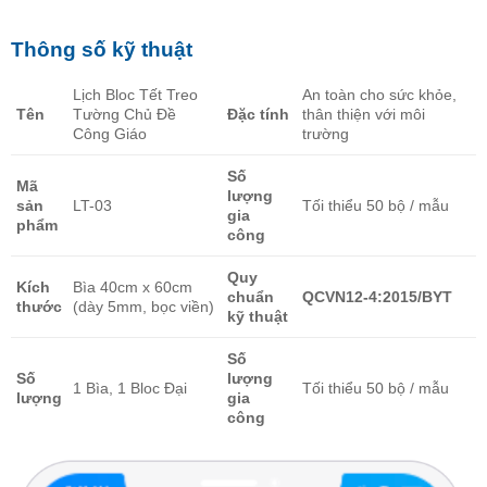
Thông số kỹ thuật
Lịch Bloc Tết Treo
An toàn cho sức khỏe,
Tên
Tường Chủ Đề
Đặc tính
thân thiện với môi
Công Giáo
trường
Số
Mã
lượng
sản
LT-03
Tối thiểu 50 bộ / mẫu
gia
phẩm
công
Quy
Kích
Bìa 40cm x 60cm
chuẩn
QCVN12-4:2015/BYT
thước
(dày 5mm, bọc viền)
kỹ thuật
Số
Số
lượng
1 Bìa, 1 Bloc Đại
Tối thiểu 50 bộ / mẫu
lượng
gia
công