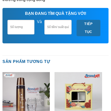
BẠN ĐANG TÌM QUÀ TẶNG VỚI!
Và
TIẾP
TỤC
SẢN PHẨM TƯƠNG TỰ