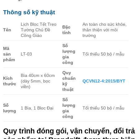
Thông số kỹ thuật
Lịch Bloc Tết Treo
An toàn cho sức khỏe,
Đặc
Tên
Tường Chủ Đề
thân thiện với môi
tính
Công Giáo
trường
Số
Mã
lượng
sản
LT-03
Tối thiểu 50 bộ / mẫu
gia
phẩm
công
Quy
Bìa 40cm x 60cm
Kích
chuẩn
(dày 5mm, bọc
QCVN12-4:2015/BYT
thước
kỹ
viền)
thuật
Số
Số
lượng
1 Bìa, 1 Bloc Đại
Tối thiểu 50 bộ / mẫu
lượng
gia
công
Quy trình đóng gói, vận chuyển, đổi trả