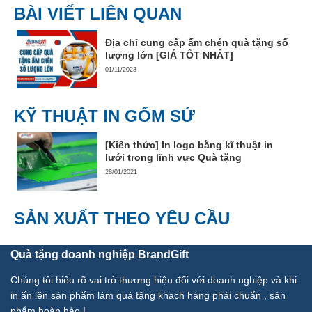
BÀI VIẾT LIÊN QUAN
Địa chỉ cung cấp ấm chén quà tặng số
lượng lớn [GIÁ TỐT NHẤT]
01/11/2023
KỸ THUẬT IN GỐM SỨ
[Kiến thức] In logo bằng kĩ thuật in
lưới trong lĩnh vực Quà tặng
28/01/2021
SẢN XUẤT THEO YÊU CẦU
Quà tặng doanh nghiệp BrandGift
Chúng tôi hiểu rõ vai trò thương hiệu đối với doanh nghiệp và khi
in ấn lên sản phẩm làm quà tặng khách hàng phải chuẩn , sản
phẩm hoàn hảo !