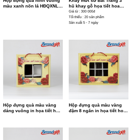
Hộp đựng quà hình vuông
Khay mứt sứ Bát Tràng 3
màu xanh nõn lá HĐQXNL –
hũ khay gỗ họa tiết hoa
07
đào cam KM-02
Giá từ : 300 000đ
Tối thiểu : 20 sản phẩm
Sản xuất 5 - 7 ngày
Hộp đựng quà màu vàng
Hộp đựng quà màu vàng
dáng vuông in họa tiết hoa
đậm 8 ngăn in họa tiết hoa
đỏ HĐQDV-14
đỏ HĐQ8N-13