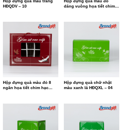
Hộp đựng quà màu trắng
Hộp đựng quà màu đỏ
HĐQDV – 10
dáng vuông họa tiết chim
hạc HĐQDV-09
Hộp đựng quà màu đỏ 8
Hộp đựng quà chữ nhật
ngăn họa tiết chim hạc
màu xanh lá HĐQXL – 04
HĐQ8N-08