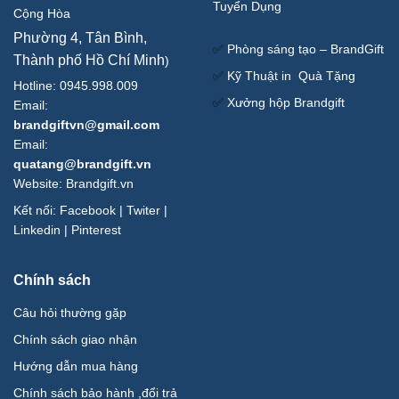
Tuyển Dụng
Cộng Hòa
Phường 4, Tân Bình,
✅
Phòng sáng tạo – BrandGift
Thành phố Hồ Chí Minh
)
✅
Kỹ Thuật in Quà Tặng
Hotline: 0945.998.009
✅
Xưởng hộp Brandgift
Email:
brandgiftvn@gmail.com
Email:
quatang@brandgift.vn
Website:
Brandgift.vn
Kết nối:
Facebook
|
Twiter
|
Linkedin
|
Pinterest
Chính sách
Câu hỏi thường gặp
Chính sách giao nhận
Hướng dẫn mua hàng
Chính sách bảo hành ,đổi trả