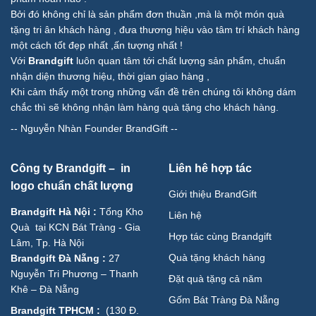
Bởi đó không chỉ là sản phẩm đơn thuần ,mà là một món quà
tặng tri ân khách hàng , đưa thương hiệu vào tâm trí khách hàng
một cách tốt đẹp nhất ,ấn tượng nhất !
Với
Brandgift
luôn quan tâm tới chất lượng sản phẩm, chuẩn
nhận diện thương hiệu, thời gian giao hàng ,
Khi cảm thấy một trong những vấn đề trên chúng tôi không dám
chắc thì sẽ không nhận làm hàng quà tặng cho khách hàng.
--
Nguyễn Nhàn Founder BrandGift
--
Công ty Brandgift – in
Liên hê hợp tác
logo chuẩn chất lượng
Giới thiệu BrandGift
Brandgift Hà Nội
:
Tổng Kho
Liên hệ
Quà tại KCN Bát Tràng - Gia
Hợp tác cùng Brandgift
Lâm, Tp. Hà Nội
Quà tặng khách hàng
Brandgift Đà Nẵng
:
27
Nguyễn Tri Phương – Thanh
Đặt quà tặng cả năm
Khê – Đà Nẵng
Gốm Bát Tràng Đà Nẵng
Brandgift TPHCM
:
(
130 Đ.