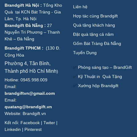
Brandgift Hà Nội
:
Tổng Kho
Liên hệ
Quà tại KCN Bát Tràng - Gia
Hợp tác cùng Brandgift
Lâm, Tp. Hà Nội
Quà tặng khách hàng
Brandgift Đà Nẵng
:
27
Nguyễn Tri Phương – Thanh
Đặt quà tặng cả năm
Khê – Đà Nẵng
Gốm Bát Tràng Đà Nẵng
Brandgift TPHCM
:
(
130 Đ.
Tuyển Dụng
Cộng Hòa
Phường 4, Tân Bình,
✅
Phòng sáng tạo – BrandGift
Thành phố Hồ Chí Minh
)
✅
Kỹ Thuật in Quà Tặng
Hotline: 0945.998.009
✅
Xưởng hộp Brandgift
Email:
brandgiftvn@gmail.com
Email:
quatang@brandgift.vn
Website:
Brandgift.vn
Kết nối:
Facebook
|
Twiter
|
Linkedin
|
Pinterest