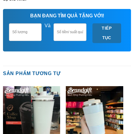
BẠN ĐANG TÌM QUÀ TẶNG VỚI!
Và
TIẾP
TỤC
SẢN PHẨM TƯƠNG TỰ