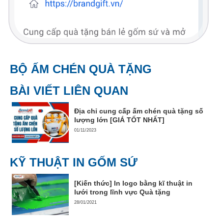
BỘ ẤM CHÉN QUÀ TẶNG
BÀI VIẾT LIÊN QUAN
Địa chỉ cung cấp ấm chén quà tặng số
lượng lớn [GIÁ TỐT NHẤT]
01/11/2023
KỸ THUẬT IN GỐM SỨ
[Kiến thức] In logo bằng kĩ thuật in
lưới trong lĩnh vực Quà tặng
28/01/2021