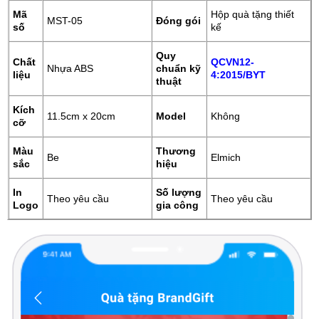
Mã
Hộp quà tặng thiết
MST-05
Đóng gói
số
kế
Quy
Chất
QCVN12-
Nhựa ABS
chuẩn kỹ
liệu
4:2015/BYT
thuật
Kích
11.5cm x 20cm
Model
Không
cỡ
Màu
Thương
Be
Elmich
sắc
hiệu
In
Số lượng
Theo yêu cầu
Theo yêu cầu
Logo
gia công