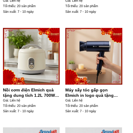
màu xanh mint MST-06
quai xách MXCT-01
Giá: Liên hệ
Giá: Liên hệ
Tối thiểu: 20 sản phẩm
Tối thiểu: 20 sản phẩm
Sản xuất: 7 - 10 ngày
Sản xuất: 7 - 10 ngày
Nồi cơm điện Elmich quà
Máy sấy tóc gấp gọn
tặng dung tích 1.2L 700W
Elmich in logo quà tặng
màu kem NCĐ-02
1800W xanh navy MST-03
Giá: Liên hệ
Giá: Liên hệ
Tối thiểu: 20 sản phẩm
Tối thiểu: 20 sản phẩm
Sản xuất: 7 - 10 ngày
Sản xuất: 7 - 10 ngày