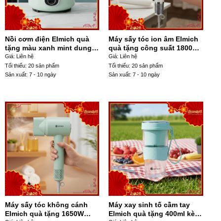
Nồi cơm điện Elmich quà
Máy sấy tóc ion âm Elmich
tặng màu xanh mint dung
quà tặng công suất 1800W
tích 1.8L 700W NCĐ-04
màu trắng MST-08
Giá: Liên hệ
Giá: Liên hệ
Tối thiểu: 20 sản phẩm
Tối thiểu: 20 sản phẩm
Sản xuất: 7 - 10 ngày
Sản xuất: 7 - 10 ngày
Máy sấy tóc không cánh
Máy xay sinh tố cầm tay
Elmich quà tặng 1650W
Elmich quà tặng 400ml kèm