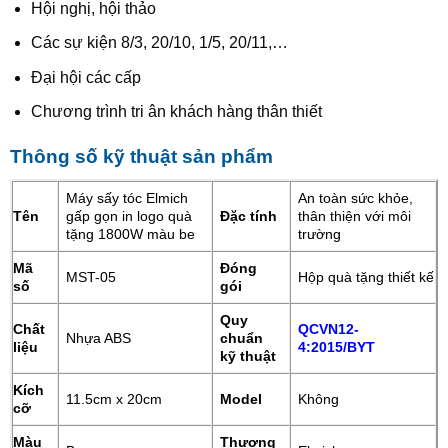
Hội nghị, hội thảo
Các sự kiện 8/3, 20/10, 1/5, 20/11,…
Đại hội các cấp
Chương trình tri ân khách hàng thân thiết
Thông số kỹ thuật sản phẩm
Máy sấy tóc Elmich
An toàn sức khỏe,
Tên
gấp gọn in logo quà
Đặc tính
thân thiện với môi
tặng 1800W màu be
trường
Mã
Đóng
MST-05
Hộp quà tặng thiết kế
số
gói
Quy
Chất
QCVN12-
Nhựa ABS
chuẩn
liệu
4:2015/BYT
kỹ thuật
Kích
11.5cm x 20cm
Model
Không
cỡ
Màu
Thương