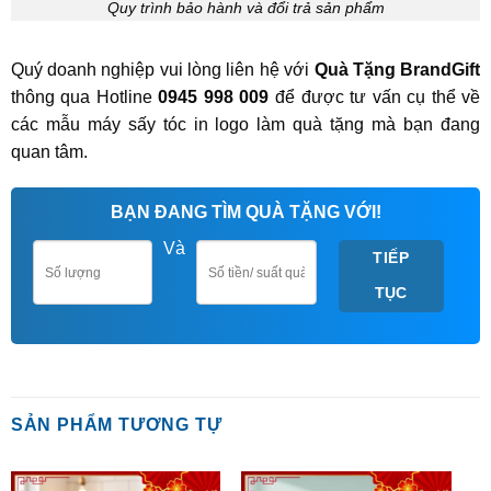
Quy trình bảo hành và đổi trả sản phẩm
Quý doanh nghiệp vui lòng liên hệ với
Quà Tặng BrandGift
thông qua Hotline
0945 998 009
để được tư vấn cụ thể về
các mẫu máy sấy tóc in logo làm quà tặng mà bạn đang
quan tâm.
BẠN ĐANG TÌM QUÀ TẶNG VỚI!
Và
TIẾP
TỤC
SẢN PHẨM TƯƠNG TỰ