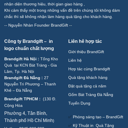
nhận diện thương hiệu, thời gian giao hàng ,
Khi cảm thấy một trong những vấn đề trên chúng tôi không dám
chắc thì sẽ không nhận làm hàng quà tặng cho khách hàng.
--
Nguyễn Nhàn Founder BrandGift
--
Công ty Brandgift – in
Liên hê hợp tác
logo chuẩn chất lượng
Giới thiệu BrandGift
Brandgift Hà Nội
:
Tổng Kho
Liên hệ
Quà tại KCN Bát Tràng - Gia
Hợp tác cùng Brandgift
Lâm, Tp. Hà Nội
Quà tặng khách hàng
Brandgift Đà Nẵng
:
27
Nguyễn Tri Phương – Thanh
Đặt quà tặng cả năm
Khê – Đà Nẵng
Gốm Bát Tràng Đà Nẵng
Brandgift TPHCM
:
(
130 Đ.
Tuyển Dụng
Cộng Hòa
Phường 4, Tân Bình,
✅
Phòng sáng tạo – BrandGift
Thành phố Hồ Chí Minh
)
✅
Kỹ Thuật in Quà Tặng