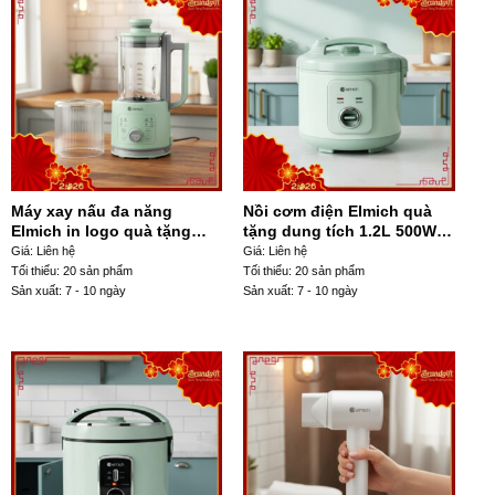
Máy xay nấu đa năng
Nồi cơm điện Elmich quà
Elmich in logo quà tặng
tặng dung tích 1.2L 500W
màu xanh mint 800ml
màu xanh mint NCĐ-03
Giá: Liên hệ
Giá: Liên hệ
MXST-04
Tối thiểu: 20 sản phẩm
Tối thiểu: 20 sản phẩm
Sản xuất: 7 - 10 ngày
Sản xuất: 7 - 10 ngày