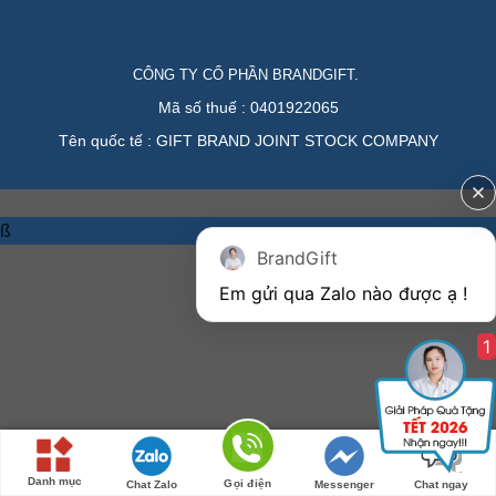
CÔNG TY CỔ PHẦN BRANDGIFT.
Mã số thuế : 0401922065
Tên quốc tế : GIFT BRAND JOINT STOCK COMPANY
ß
BrandGift
1
Danh mục
Gọi điện
Chat Zalo
Messenger
Chat ngay