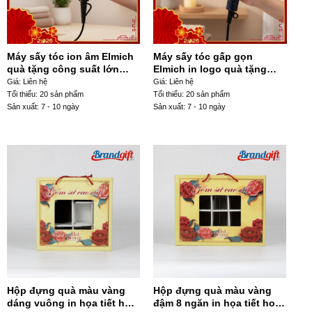
Máy sấy tóc ion âm Elmich
Máy sấy tóc gấp gọn
quà tặng công suất lớn
Elmich in logo quà tặng
2400W màu đen MST-07
1800W xanh navy MST-03
Giá: Liên hệ
Giá: Liên hệ
Tối thiểu: 20 sản phẩm
Tối thiểu: 20 sản phẩm
Sản xuất: 7 - 10 ngày
Sản xuất: 7 - 10 ngày
Hộp đựng quà màu vàng
Hộp đựng quà màu vàng
dáng vuông in họa tiết hoa
đậm 8 ngăn in họa tiết hoa