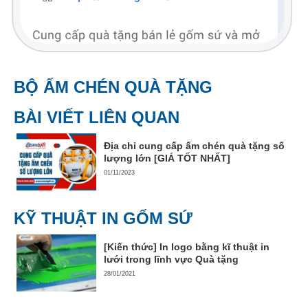
BỘ ẤM CHÉN QUÀ TẶNG
BÀI VIẾT LIÊN QUAN
Địa chỉ cung cấp ấm chén quà tặng số
lượng lớn [GIÁ TỐT NHẤT]
01/11/2023
KỸ THUẬT IN GỐM SỨ
[Kiến thức] In logo bằng kĩ thuật in
lưới trong lĩnh vực Quà tặng
28/01/2021