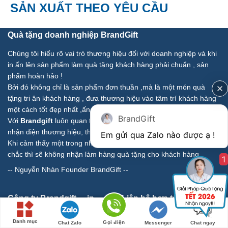
SẢN XUẤT THEO YÊU CẦU
Quà tặng doanh nghiệp BrandGift
Chúng tôi hiểu rõ vai trò thương hiệu đối với doanh nghiệp và khi
in ấn lên sản phẩm làm quà tặng khách hàng phải chuẩn , sản
phẩm hoàn hảo !
Bởi đó không chỉ là sản phẩm đơn thuần ,mà là một món quà
tặng tri ân khách hàng , đưa thương hiệu vào tâm trí khách hàng
một cách tốt đẹp nhất ,ấn tượng nhất !
BrandGift
Với
Brandgift
luôn quan tâm tới chất lượng sản phẩm, chuẩn
nhận diện thương hiệu, thời gian giao hàng ,
Khi cảm thấy một trong những vấn đề trên chúng tôi không dám
chắc thì sẽ không nhận làm hàng quà tặng cho khách hàng.
1
--
Nguyễn Nhàn Founder BrandGift
--
Công ty Brandgift – in
Liên hê hợp tác
logo chuẩn chất lượng
Giới thiệu BrandGift
Danh mục
Gọi điện
Chat Zalo
Messenger
Chat ngay