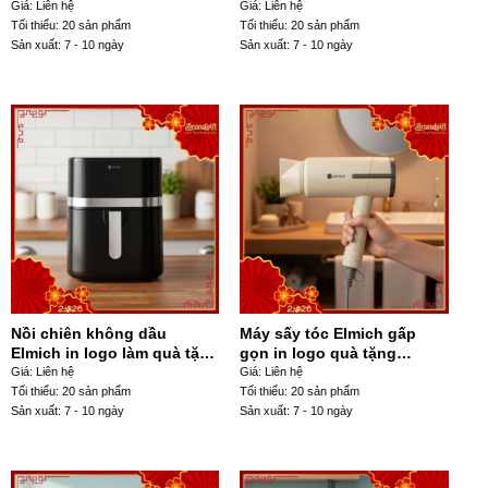
thủy tinh 1.5L MXST-01
màu xanh mint MST-06
Giá: Liên hệ
Giá: Liên hệ
Tối thiểu: 20 sản phẩm
Tối thiểu: 20 sản phẩm
Sản xuất: 7 - 10 ngày
Sản xuất: 7 - 10 ngày
Nồi chiên không dầu
Máy sấy tóc Elmich gấp
Elmich in logo làm quà tặng
gọn in logo quà tặng
dung tích 8L NCKD-01
1800W màu be MST-05
Giá: Liên hệ
Giá: Liên hệ
Tối thiểu: 20 sản phẩm
Tối thiểu: 20 sản phẩm
Sản xuất: 7 - 10 ngày
Sản xuất: 7 - 10 ngày