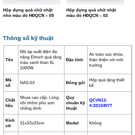
Hộp đựng quà chữ nhật
Hộp đựng quà chữ nhật
nhỏ màu đỏ HĐQCN – 05
màu đỏ HĐQCN – 02
Thông số kỹ thuật
Nồi áp suất điện đa
An toàn sức khỏe,
năng Elmich quà tặng
Tên
Đặc tính
thân thiện với môi
màu xanh than 6L
trường
1000W
Mã
Hộp quà tặng thiết
NAS-03
Đóng gói
số
kế
Nhựa cao cấp, Lòng
Quy
Chất
QCVN12-
nồi nhôm phủ sơn
chuẩn kỹ
liệu
4:2015/BYT
chống dính
thuật
Kích
31x33x33cm
Model
Không
cỡ