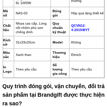
trường
6L 1000W
Mã
Đóng
NAS-03
Hộp quà tặng thiết kế
số
gói
Nhựa cao cấp, Lòng
Quy
Chất
QCVN12-
nồi nhôm phủ sơn
chuẩn
liệu
4:2015/BYT
chống dính
kỹ thuật
Kích
31x33x33cm
Model
Không
cỡ
Màu
Thương
Xanh than
Elmich
sắc
hiệu
Số
In
Theo yêu cầu
lượng
Theo yêu cầu
Logo
gia công
Quy trình đóng gói, vận chuyển, đổi trả
sản phẩm tại Brandgift được thực hiện
ra sao?