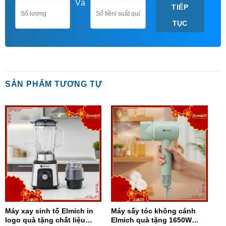
Và
TIẾP
TỤC
SẢN PHẨM TƯƠNG TỰ
Máy xay sinh tố Elmich in
Máy sấy tóc không cánh
logo quà tặng chất liệu
Elmich quà tặng 1650W