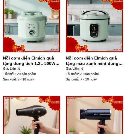
Nồi cơm điện Elmich quà
Nồi cơm điện Elmich quà
tặng dung tích 1.2L 500W
tặng màu xanh mint dung
màu xanh mint NCĐ-03
tích 1.8L 700W NCĐ-04
Giá: Liên hệ
Giá: Liên hệ
Tối thiểu: 20 sản phẩm
Tối thiểu: 20 sản phẩm
Sản xuất: 7 - 10 ngày
Sản xuất: 7 - 10 ngày