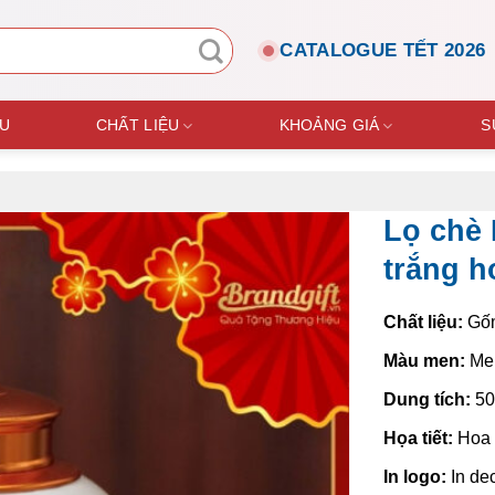
CATALOGUE TẾT 2026
ỆU
CHẤT LIỆU
KHOẢNG GIÁ
S
Lọ chè 
trắng h
Chất liệu:
Gố
Màu men:
Men
Dung tích:
50
Họa tiết:
Hoa 
In logo:
In de