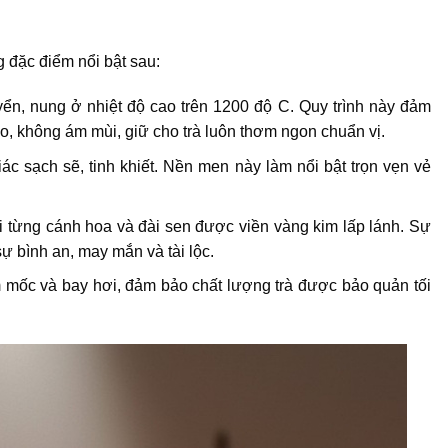
 đặc điểm nổi bật sau:
yển, nung ở nhiệt độ cao trên 1200 độ C. Quy trình này đảm
ao, không ám mùi, giữ cho trà luôn thơm ngon chuẩn vị.
ác sạch sẽ, tinh khiết. Nền men này làm nổi bật trọn vẹn vẻ
i từng cánh hoa và đài sen được viền vàng kim lấp lánh. Sự
ự bình an, may mắn và tài lộc.
m mốc và bay hơi, đảm bảo chất lượng trà được bảo quản tối