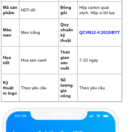
Mã sản
Đóng
Hộp carton quai
HDT-40
phẩm
gói
xách, Hộp xi lót lụa
Quy
Màu
chuẩn
Men trắng
QCVN12-4:2015/BYT
men
kỹ
thuật
Thời
Họa
gian
Hoa sen xanh
7-10 ngày
tiết
sản
xuất
Số
Kỹ
lượng
thuật
Theo yêu cầu
Theo yêu cầu
gia
in logo
công