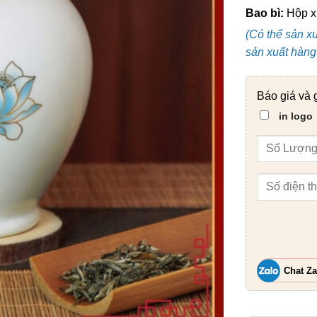
Bao bì:
Hộp xi
(Có thể sản x
sản xuất hàng 
Báo giá và 
in logo
Chat Za