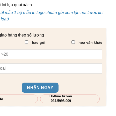
 lót lụa quai xách
uất mẫu 1 bộ mẫu in logo chuẩn gửi xem tận nơi trước khi
loạt)
giao hàng theo số lượng
bao gói
hoa văn khác
NHẬN NGAY
Hotline tư vấn
lo
094-5998-009