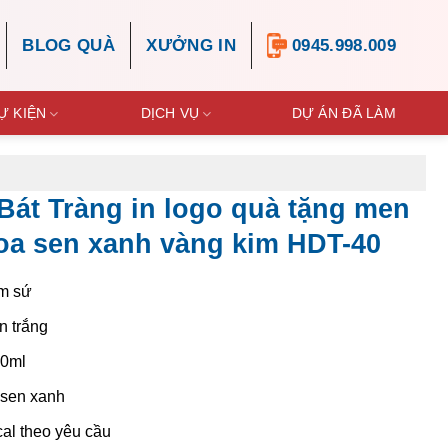
BLOG QUÀ
XƯỞNG IN
0945.998.009
Ự KIỆN
DỊCH VỤ
DỰ ÁN ĐÃ LÀM
Bát Tràng in logo quà tặng men
oa sen xanh vàng kim HDT-40
m sứ
 trắng
0ml
sen xanh
cal theo yêu cầu