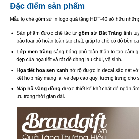
Đặc điểm sản phẩm
Mẫu lọ chè gốm sứ in logo quà tặng HDT-40 sở hữu những
Sản phẩm được chế tác từ
gốm sứ Bát Tràng
tinh tu
bảo loại bỏ hoàn toàn tạp chất, giúp lọ chè có độ bền c
Lớp men trắng
sáng bóng phủ toàn thân lọ tạo cảm gi
đẹp của họa tiết và rất dễ dàng lau chùi, vệ sinh.
Họa tiết hoa sen xanh
nở rộ được in decal sắc nét vớ
kết hợp này mang lại vẻ đẹp cao quý, tượng trưng cho s
Nắp hũ vàng đồng
được thiết kế khít chặt để ngăn ẩ
ưu trong thời gian dài.