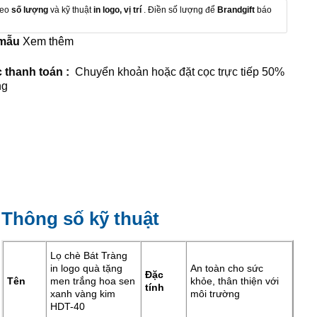
heo
số lượng
và kỹ thuật
in logo, vị trí
. Điền số lượng để
Brandgift
báo
 mẫu
Xem thêm
 thanh toán :
Chuyển khoản hoặc đặt cọc trực tiếp 50%
ng
Thông số kỹ thuật
Lọ chè Bát Tràng
in logo quà tặng
An toàn cho sức
Đặc
Tên
men trắng hoa sen
khỏe, thân thiện với
tính
xanh vàng kim
môi trường
HDT-40