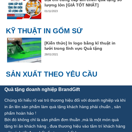
lượng lớn [GIÁ TỐT NHẤT]
01/11/2023
KỸ THUẬT IN GỐM SỨ
[Kiến thức] In logo bằng kĩ thuật in
lưới trong lĩnh vực Quà tặng
28/01/2021
SẢN XUẤT THEO YÊU CẦU
Quà tặng doanh nghiệp BrandGift
Chúng tôi hiểu rõ vai trò thương hiệu đối với doanh nghiệp và khi
in ấn lên sản phẩm làm quà tặng khách hàng phải chuẩn , sản
phẩm hoàn hảo !
Bởi đó không chỉ là sản phẩm đơn thuần ,mà là một món quà
tặng tri ân khách hàng , đưa thương hiệu vào tâm trí khách hàng