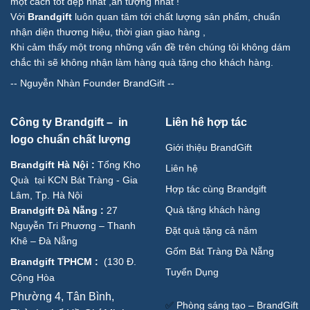
một cách tốt đẹp nhất ,ấn tượng nhất !
Với
Brandgift
luôn quan tâm tới chất lượng sản phẩm, chuẩn
nhận diện thương hiệu, thời gian giao hàng ,
Khi cảm thấy một trong những vấn đề trên chúng tôi không dám
chắc thì sẽ không nhận làm hàng quà tặng cho khách hàng.
--
Nguyễn Nhàn Founder BrandGift
--
Công ty Brandgift – in
Liên hê hợp tác
logo chuẩn chất lượng
Giới thiệu BrandGift
Brandgift Hà Nội
:
Tổng Kho
Liên hệ
Quà tại KCN Bát Tràng - Gia
Hợp tác cùng Brandgift
Lâm, Tp. Hà Nội
Quà tặng khách hàng
Brandgift Đà Nẵng
:
27
Nguyễn Tri Phương – Thanh
Đặt quà tặng cả năm
Khê – Đà Nẵng
Gốm Bát Tràng Đà Nẵng
Brandgift TPHCM
:
(
130 Đ.
Tuyển Dụng
Cộng Hòa
Phường 4, Tân Bình,
✅
Phòng sáng tạo – BrandGift