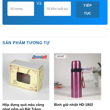
Và
TIẾP
TỤC
SẢN PHẨM TƯƠNG TỰ
Hộp đựng quà màu vàng
Bình giữ nhiệt HD-1802
nhạt gốm sứ Bát Tràng