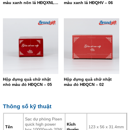
màu xanh nõn lá HĐQXNL –
màu xanh lá HĐQHV – 06
07
Hộp đựng quà chữ nhật
Hộp đựng quà chữ nhật
nhỏ màu đỏ HĐQCN – 05
màu đỏ HĐQCN – 02
Thông số kỹ thuật
Sạc dự phòng Pisen
quick high power
Kích
Tên
123 x 56 x 31.4mm
box 10000mah 20W
thước