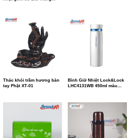
HĐQCN-15
Thác khói trầm hương bàn
Bình Giữ Nhiệt Lock&Lock
tay Phật XT-01
LHC4131WB 450ml màu
trắng xanh