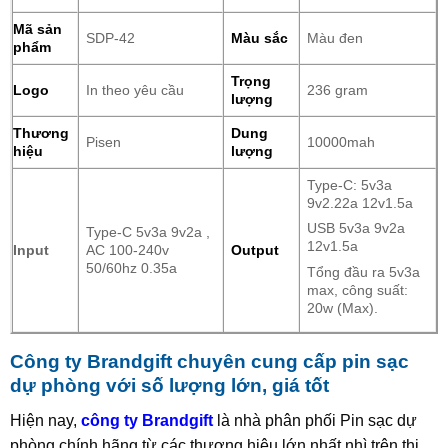
Mã sản
SDP-42
Màu sắc
Màu đen
phẩm
Trọng
Logo
In theo yêu cầu
236 gram
lượng
Thương
Dung
Pisen
10000mah
hiệu
lượng
Type-C: 5v3a
9v2.22a 12v1.5a
USB 5v3a 9v2a
Type-C 5v3a 9v2a ,
12v1.5a
Input
AC 100-240v
Output
50/60hz 0.35a
Tổng đầu ra 5v3a
max, công suất:
20w (Max).
Công ty Brandgift chuyên cung cấp pin sạc
dự phòng với số lượng lớn, giá tốt
Hiện nay,
công ty Brandgift
là nhà phân phối Pin sạc dự
phòng chính hãng từ các thương hiệu lớn nhất nhì trên thị