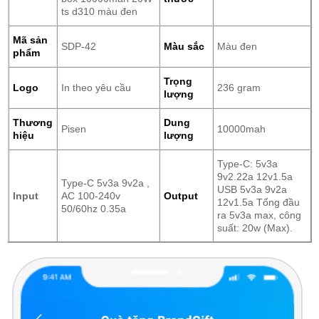
ts d310 màu đen
Mã sản
SDP-42
Màu sắc
Màu đen
phẩm
Trọng
Logo
In theo yêu cầu
236 gram
lượng
Thương
Dung
Pisen
10000mah
hiệu
lượng
Type-C: 5v3a
9v2.22a 12v1.5a
Type-C 5v3a 9v2a ,
USB 5v3a 9v2a
Input
AC 100-240v
Output
12v1.5a Tổng đầu
50/60hz 0.35a
ra 5v3a max, công
suất: 20w (Max).