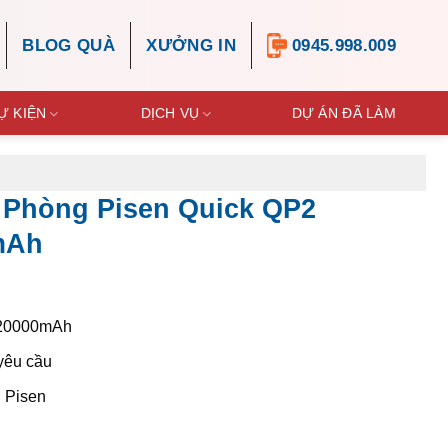
BLOG QUÀ
XƯỞNG IN
0945.998.009
Ự KIỆN
DỊCH VỤ
DỰ ÁN ĐÃ LÀM
 Phòng Pisen Quick QP2
mAh
 20000mAh
 yêu cầu
 Pisen