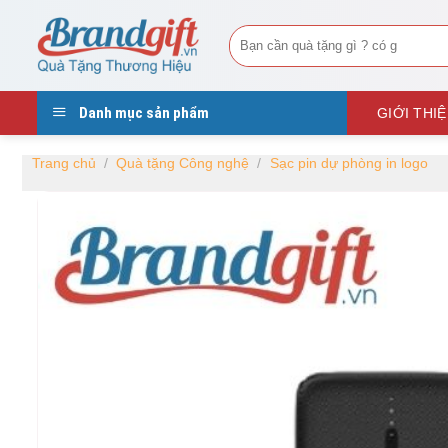
Skip
Tìm
to
kiếm:
content
Danh mục sản phẩm
GIỚI THI
Trang chủ
/
Quà tặng Công nghệ
/
Sạc pin dự phòng in logo