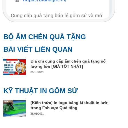
BỘ ẤM CHÉN QUÀ TẶNG
BÀI VIẾT LIÊN QUAN
Địa chỉ cung cấp ấm chén quà tặng số
lượng lớn [GIÁ TỐT NHẤT]
01/11/2023
KỸ THUẬT IN GỐM SỨ
[Kiến thức] In logo bằng kĩ thuật in lưới
trong lĩnh vực Quà tặng
28/01/2021