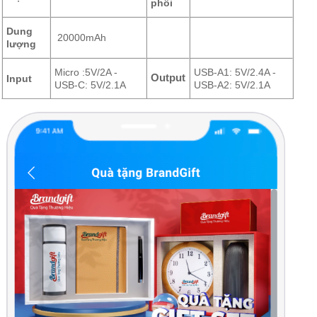
phối
Dung
20000mAh
lượng
Micro :5V/2A -
USB-A1: 5V/2.4A -
Output
Input
USB-C: 5V/2.1A
USB-A2: 5V/2.1A