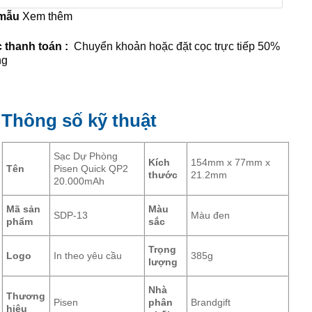
 mẫu
Xem thêm
 thanh toán :
Chuyển khoản hoặc đặt cọc trực tiếp 50%
ng
Thông số kỹ thuật
Sạc Dự Phòng
Kích
154mm x 77mm x
Tên
Pisen Quick QP2
thước
21.2mm
20.000mAh
Mã sản
Màu
SDP-13
Màu đen
phẩm
sắc
Trọng
Logo
In theo yêu cầu
385g
lượng
Nhà
Thương
Pisen
phân
Brandgift
hiệu