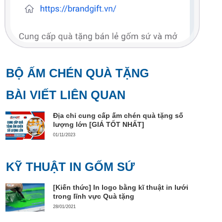
BỘ ẤM CHÉN QUÀ TẶNG
BÀI VIẾT LIÊN QUAN
Địa chỉ cung cấp ấm chén quà tặng số
lượng lớn [GIÁ TỐT NHẤT]
01/11/2023
KỸ THUẬT IN GỐM SỨ
[Kiến thức] In logo bằng kĩ thuật in lưới
trong lĩnh vực Quà tặng
28/01/2021