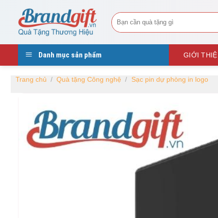
Skip
Tìm
to
kiếm:
content
Danh mục sản phẩm
GIỚI THI
Trang chủ
/
Quà tặng Công nghệ
/
Sạc pin dự phòng in logo