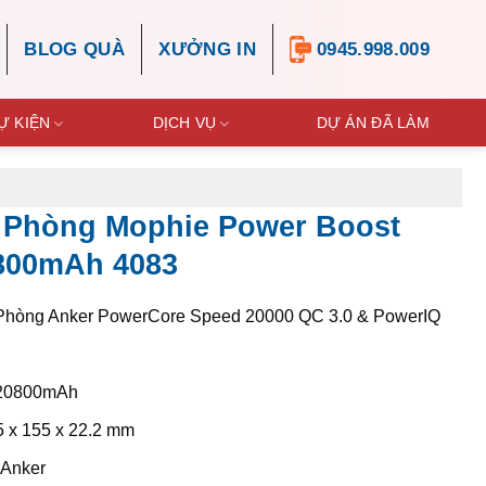
BLOG QUÀ
XƯỞNG IN
0945.998.009
Ự KIỆN
DỊCH VỤ
DỰ ÁN ĐÃ LÀM
 Phòng Mophie Power Boost
800mAh 4083
Phòng Anker PowerCore Speed 20000 QC 3.0 & PowerIQ
 20800mAh
5 x 155 x 22.2 mm
 Anker