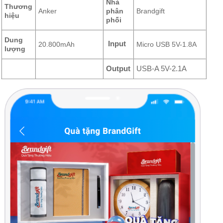
Nhà
Thương
Anker
phân
Brandgift
hiệu
phối
Dung
Input
20.800mAh
Micro USB 5V-1.8A
lượng
Output
USB-A 5V-2.1A