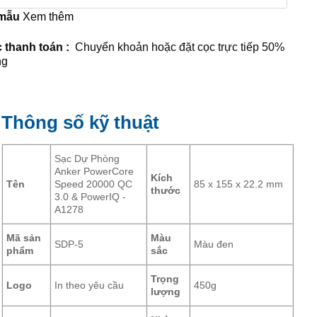
 mẫu
Xem thêm
 thanh toán :
Chuyển khoản hoặc đặt cọc trực tiếp 50%
ng
Thông số kỹ thuật
Sạc Dự Phòng
Anker PowerCore
Kích
Tên
Speed 20000 QC
85 x 155 x 22.2 mm
thước
3.0 & PowerIQ -
A1278
Mã sản
Màu
SDP-5
Màu đen
phẩm
sắc
Trọng
Logo
In theo yêu cầu
450g
lượng