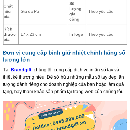
Số
Chất
lượng
liệu
Giả da Pu
Theo yêu cầu
gia
bìa
công
Kích
thước
17 x 23 cm
In logo
Theo yêu cầu
bìa
Đơn vị cung cấp bình giữ nhiệt chính hãng số
lượng lớn
Tại
Brandgift
, chúng tôi cung cấp dịch vụ in ấn sổ tay và
thiết kế thương hiệu. Để sở hữu những mẫu sổ tay đẹp, ấn
tượng dành riêng cho doanh nghiệp của bạn hoặc làm quà
tặng, hãy tham khảo sản phẩm tại trang web của chúng tôi.