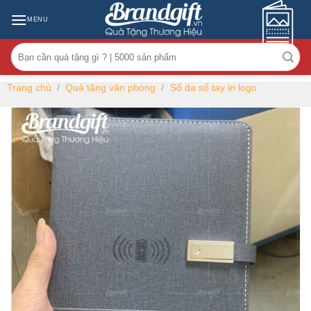
Skip
MENU
to
content
Tìm
kiếm:
Trang chủ
/
Quà tặng văn phòng
/
Sổ da sổ tay in logo