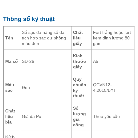
Thông số kỹ thuật
Sổ sạc đa năng số đa
Chất
Fort trắng hoặc fort
Tên
tích hợp sạc dự phòng
liệu
kem định lượng 80
màu đen
giấy
gam
Kích
Mã số
SD-26
thước
A5
giấy
Quy
Màu
chuẩn
QCVN12-
Đen
sắc
kỹ
4:2015/BYT
thuật
Số
Chất
lượng
liệu
Giả da Pu
Theo yêu cầu
gia
bìa
công
Kích