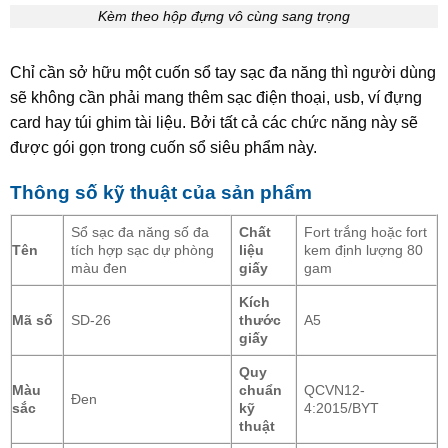
Kèm theo hộp đựng vô cùng sang trọng
Chỉ cần sở hữu một cuốn sổ tay sạc đa năng thì người dùng
sẽ không cần phải mang thêm sạc điện thoại, usb, ví đựng
card hay túi ghim tài liệu. Bởi tất cả các chức năng này sẽ
được gói gọn trong cuốn sổ siêu phẩm này.
Thông số kỹ thuật của sản phẩm
Sổ sạc đa năng số đa
Chất
Fort trắng hoặc fort
Tên
tích hợp sạc dự phòng
liệu
kem định lượng 80
màu đen
giấy
gam
Kích
Mã số
SD-26
thước
A5
giấy
Quy
Màu
chuẩn
QCVN12-
Đen
sắc
kỹ
4:2015/BYT
thuật