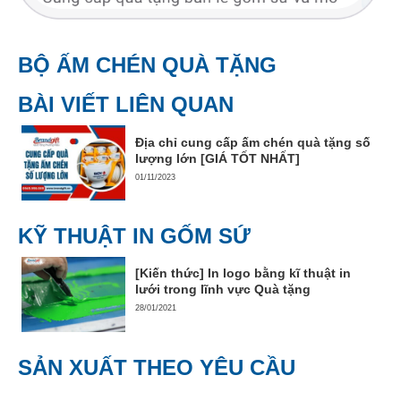
BỘ ẤM CHÉN QUÀ TẶNG
BÀI VIẾT LIÊN QUAN
Địa chỉ cung cấp ấm chén quà tặng số
lượng lớn [GIÁ TỐT NHẤT]
01/11/2023
KỸ THUẬT IN GỐM SỨ
[Kiến thức] In logo bằng kĩ thuật in
lưới trong lĩnh vực Quà tặng
28/01/2021
SẢN XUẤT THEO YÊU CẦU