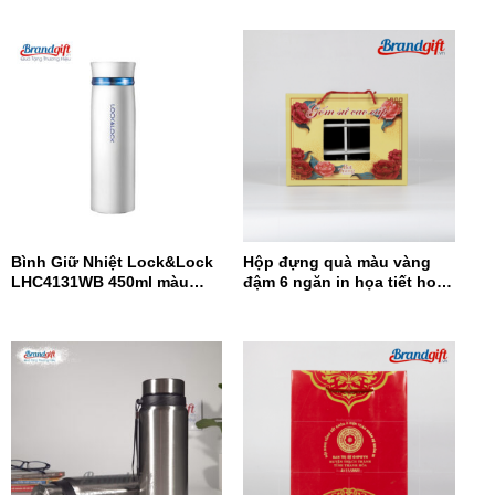
Bình Giữ Nhiệt Lock&Lock
Hộp đựng quà màu vàng
LHC4131WB 450ml màu
đậm 6 ngăn in họa tiết hoa
trắng xanh
đỏ HĐQ6N-12