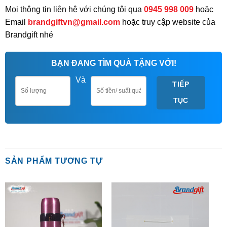
Mọi thông tin liên hệ với chúng tôi qua
0945 998 009
hoặc
Email
brandgiftvn@gmail.com
hoặc truy cập website của
Brandgift nhé
BẠN ĐANG TÌM QUÀ TẶNG VỚI!
Và
TIẾP
TỤC
SẢN PHẨM TƯƠNG TỰ