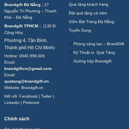
Quà tặng khách hàng
Brandgift Đà Nẵng
:
27
Nguyễn Tri Phương – Thanh
Đặt quà tặng cả năm
Khê – Đà Nẵng
Gốm Bát Tràng Đà Nẵng
Brandgift TPHCM
:
(
130 Đ.
Tuyển Dụng
Cộng Hòa
Phường 4, Tân Bình,
✅
Phòng sáng tạo – BrandGift
Thành phố Hồ Chí Minh
)
✅
Kỹ Thuật in Quà Tặng
Hotline: 0945.998.009
✅
Xưởng hộp Brandgift
Email:
brandgiftvn@gmail.com
Email:
quatang@brandgift.vn
Website:
Brandgift.vn
Kết nối:
Facebook
|
Twiter
|
Linkedin
|
Pinterest
Chính sách