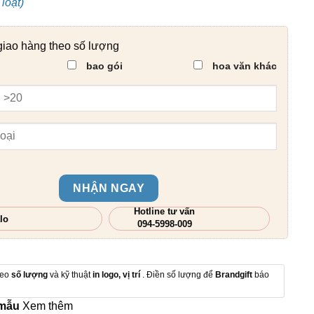
loạt)
giao hàng theo số lượng
bao gói
hoa văn khác
NHẬN NGAY
Hotline tư vấn
lo
094-5998-009
heo
số lượng
và kỹ thuật
in logo, vị trí
. Điền số lượng để
Brandgift
báo
 mẫu
Xem thêm