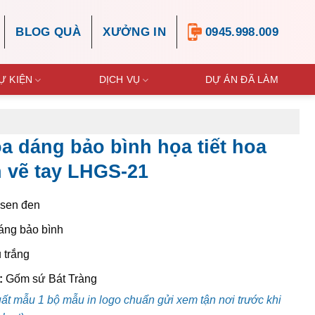
BLOG QUÀ
XƯỞNG IN
0945.998.009
Ự KIỆN
DỊCH VỤ
DỰ ÁN ĐÃ LÀM
a dáng bảo bình họa tiết hoa
 vẽ tay LHGS-21
sen đen
áng bảo bình
 trắng
:
Gốm sứ Bát Tràng
uất mẫu 1 bộ mẫu in logo chuẩn gửi xem tận nơi trước khi