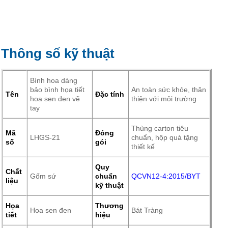
Thông số kỹ thuật
Bình hoa dáng
bảo bình họa tiết
An toàn sức khỏe, thân
Tên
Đặc tính
hoa sen đen vẽ
thiện với môi trường
tay
Thùng carton tiêu
Mã
Đóng
LHGS-21
chuẩn, hộp quà tặng
số
gói
thiết kế
Quy
Chất
Gốm sứ
chuẩn
QCVN12-4:2015/BYT
liệu
kỹ thuật
Họa
Thương
Hoa sen đen
Bát Tràng
tiết
hiệu