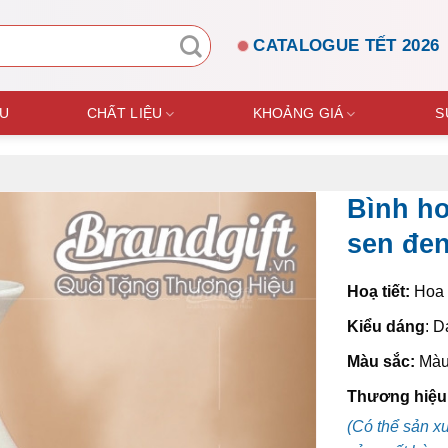
CATALOGUE TẾT 2026
ỆU
CHẤT LIỆU
KHOẢNG GIÁ
S
Bình ho
sen đen
Hoạ tiết:
Hoa 
Kiểu dáng
: D
Màu sắc:
Màu
Thương hiệu
(Có thể sản x