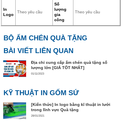
Số
In
lượng
Theo yêu cầu
Theo yêu cầu
Logo
gia
công
BỘ ẤM CHÉN QUÀ TẶNG
BÀI VIẾT LIÊN QUAN
Địa chỉ cung cấp ấm chén quà tặng số
lượng lớn [GIÁ TỐT NHẤT]
01/11/2023
KỸ THUẬT IN GỐM SỨ
[Kiến thức] In logo bằng kĩ thuật in lưới
trong lĩnh vực Quà tặng
28/01/2021