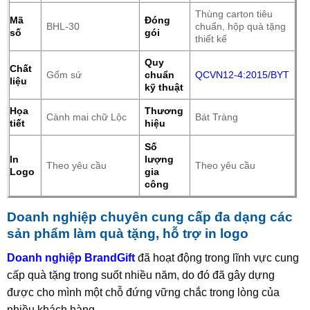
Thùng carton tiêu
Mã
Đóng
BHL-30
chuẩn, hộp quà tặng
số
gói
thiết kế
Quy
Chất
Gốm sứ
chuẩn
QCVN12-4:2015/BYT
liệu
kỹ thuật
Họa
Thương
Cành mai chữ Lộc
Bát Tràng
tiết
hiệu
Số
In
lượng
Theo yêu cầu
Theo yêu cầu
Logo
gia
công
Doanh nghiệp chuyên cung cấp đa dạng các
sản phẩm làm quà tặng, hỗ trợ in logo
Doanh nghiệp BrandGift
đã hoạt động trong lĩnh vực cung
cấp quà tặng trong suốt nhiều năm, do đó đã gây dựng
được cho mình một chỗ đứng vững chắc trong lòng của
nhiều khách hàng.