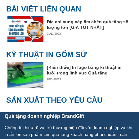
BÀI VIẾT LIÊN QUAN
Địa chỉ cung cấp ấm chén quà tặng số
lượng lớn [GIÁ TỐT NHẤT]
01/11/2023
KỸ THUẬT IN GỐM SỨ
[Kiến thức] In logo bằng kĩ thuật in
lưới trong lĩnh vực Quà tặng
28/01/2021
SẢN XUẤT THEO YÊU CẦU
Quà tặng doanh nghiệp BrandGift
Chúng tôi hiểu rõ vai trò thương hiệu đối với doanh nghiệp và khi
in ấn lên sản phẩm làm quà tặng khách hàng phải chuẩn , sản