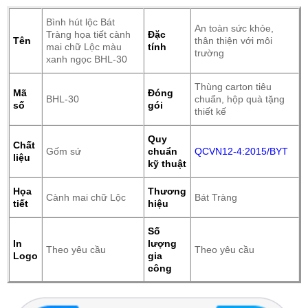
Bình hút lộc Bát
An toàn sức khỏe,
Tràng họa tiết cành
Đặc
Tên
thân thiện với môi
mai chữ Lộc màu
tính
trường
xanh ngọc BHL-30
Thùng carton tiêu
Mã
Đóng
BHL-30
chuẩn, hộp quà tặng
số
gói
thiết kế
Quy
Chất
Gốm sứ
chuẩn
QCVN12-4:2015/BYT
liệu
kỹ thuật
Họa
Thương
Cành mai chữ Lộc
Bát Tràng
tiết
hiệu
Số
In
lượng
Theo yêu cầu
Theo yêu cầu
Logo
gia
công