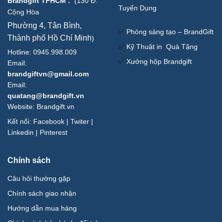
Brandgift TPHCM
:
(
130 Đ.
Tuyển Dụng
Cộng Hòa
Phường 4, Tân Bình,
✅
Phòng sáng tạo – BrandGift
Thành phố Hồ Chí Minh
)
✅
Kỹ Thuật in Quà Tặng
Hotline: 0945.998.009
✅
Xưởng hộp Brandgift
Email:
brandgiftvn@gmail.com
Email:
quatang@brandgift.vn
Website:
Brandgift.vn
Kết nối:
Facebook
|
Twiter
|
Linkedin
|
Pinterest
Chính sách
Câu hỏi thường gặp
Chính sách giao nhận
Hướng dẫn mua hàng