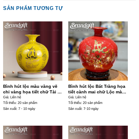
SẢN PHẨM TƯƠNG TỰ
Bình hút lộc màu vàng vẽ
Bình hút lộc Bát Tràng họa
chỉ vàng họa tiết chữ Tài in
tiết cành mai chữ Lộc màu
decal BHL-57
đỏ BHL-26
Giá: Liên hệ
Giá: Liên hệ
Tối thiểu: 20 sản phẩm
Tối thiểu: 20 sản phẩm
Sản xuất: 7 - 10 ngày
Sản xuất: 7-10 ngày