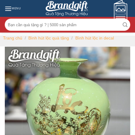
Skip
MENU
to
content
Tìm
kiếm:
Trang chủ
/
Bình hút lộc quà tặng
/
Bình hút lộc in decal