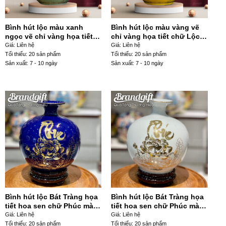
Bình hút lộc màu xanh
Bình hút lộc màu vàng vẽ
ngọc vẽ chỉ vàng họa tiết
chỉ vàng họa tiết chữ Lộc
chữ tài in decal BHL-45
in decal BHL-59
Giá: Liên hệ
Giá: Liên hệ
Tối thiểu: 20 sản phẩm
Tối thiểu: 20 sản phẩm
Sản xuất: 7 - 10 ngày
Sản xuất: 7 - 10 ngày
Bình hút lộc Bát Tràng họa
Bình hút lộc Bát Tràng họa
tiết hoa sen chữ Phúc màu
tiết hoa sen chữ Phúc màu
xanh dương BHL-34
trắng BHL-32
Giá: Liên hệ
Giá: Liên hệ
Tối thiểu: 20 sản phẩm
Tối thiểu: 20 sản phẩm