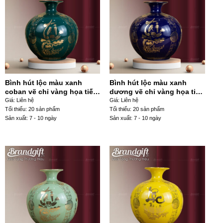
Bình hút lộc màu xanh
Bình hút lộc màu xanh
coban vẽ chỉ vàng họa tiết
dương vẽ chỉ vàng họa tiết
chữ Tài in decal BHL-54
chữ tài in decal BHL-51
Giá: Liên hệ
Giá: Liên hệ
Tối thiểu: 20 sản phẩm
Tối thiểu: 20 sản phẩm
Sản xuất: 7 - 10 ngày
Sản xuất: 7 - 10 ngày