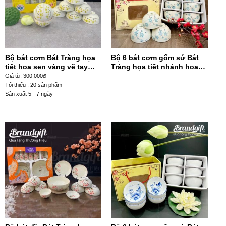
Bộ bát cơm Bát Tràng họa
Bộ 6 bát cơm gốm sứ Bát
tiết hoa sen vàng vẽ tay
Tràng họa tiết nhánh hoa
BC10-39
đào xanh BC6-46
Giá từ: 300.000đ
Tối thiểu : 20 sản phẩm
Sản xuất 5 - 7 ngày