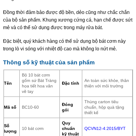
Đồng thời đảm bảo được độ bền, dẻo cũng như chắc chắn
của bộ sản phẩm. Khung xương cứng cá, hạn chế được sứt
mẻ và có thể sử dụng được trong máy rửa bát.
Đặc biệt, quý khách hàng có thể sử dụng bộ bát cơm này
trong lò vi sóng với nhiệt độ cao mà không lo nứt mẻ.
Thông số kỹ thuật của sản phẩm
Bộ 10 bát cơm
gốm sứ Bát Tràng
An toàn sức khỏe, thân
Tên
Đặc tính
họa tiết hoa văn
thiện với môi trường
vẽ tay
Thùng carton tiêu
Đóng
Mã số
BC10-60
chuẩn, hộp quà tặng
gói
thiết kế
Quy
Số
10 bát cơm
chuẩn
QCVN12-4:2015/BYT
lượng
kỹ thuật