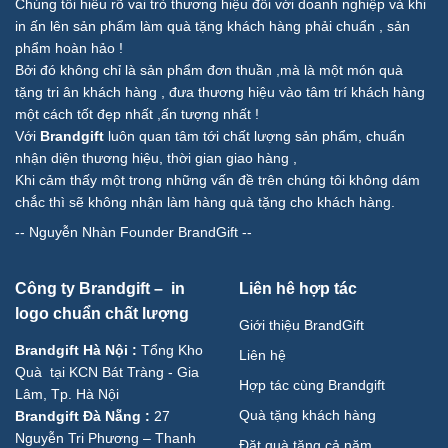
Chúng tôi hiểu rõ vai trò thương hiệu đối với doanh nghiệp và khi
in ấn lên sản phẩm làm quà tặng khách hàng phải chuẩn , sản
phẩm hoàn hảo !
Bởi đó không chỉ là sản phẩm đơn thuần ,mà là một món quà
tặng tri ân khách hàng , đưa thương hiệu vào tâm trí khách hàng
một cách tốt đẹp nhất ,ấn tượng nhất !
Với
Brandgift
luôn quan tâm tới chất lượng sản phẩm, chuẩn
nhận diện thương hiệu, thời gian giao hàng ,
Khi cảm thấy một trong những vấn đề trên chúng tôi không dám
chắc thì sẽ không nhận làm hàng quà tặng cho khách hàng.
--
Nguyễn Nhàn Founder BrandGift
--
Công ty Brandgift – in
Liên hê hợp tác
logo chuẩn chất lượng
Giới thiệu BrandGift
Brandgift Hà Nội
:
Tổng Kho
Liên hệ
Quà tại KCN Bát Tràng - Gia
Hợp tác cùng Brandgift
Lâm, Tp. Hà Nội
Quà tặng khách hàng
Brandgift Đà Nẵng
:
27
Nguyễn Tri Phương – Thanh
Đặt quà tặng cả năm