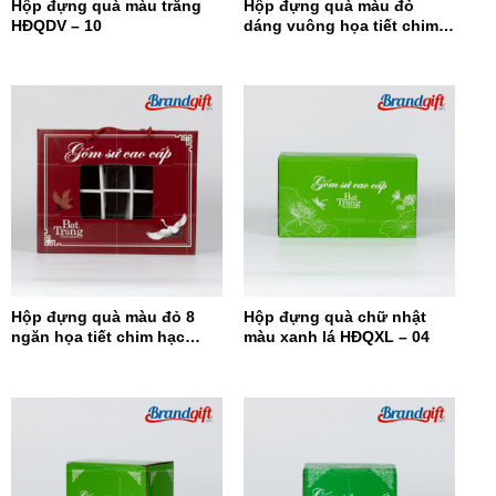
Hộp đựng quà màu trắng
Hộp đựng quà màu đỏ
HĐQDV – 10
dáng vuông họa tiết chim
hạc HĐQDV-09
Hộp đựng quà màu đỏ 8
Hộp đựng quà chữ nhật
ngăn họa tiết chim hạc
màu xanh lá HĐQXL – 04
HĐQ8N-08