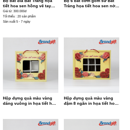
Bộ bát đĩa Bát Tràng họa
Bộ 6 bát cơm gốm sứ Bát
tiết hoa sen hồng vẽ tay
Tràng họa tiết hoa sen nở
BD-44
trong lòng chén BC6-41
Giá từ: 300.000đ
Tối thiểu : 20 sản phẩm
Sản xuất 5 - 7 ngày
Hộp đựng quà màu vàng
Hộp đựng quà màu vàng
dáng vuông in họa tiết hoa
đậm 8 ngăn in họa tiết hoa
đỏ HĐQDV-14
đỏ HĐQ8N-13