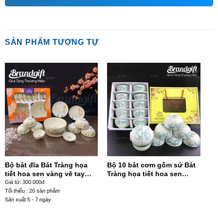
SẢN PHẨM TƯƠNG TỰ
Bộ bát đĩa Bát Tràng họa
Bộ 10 bát cơm gốm sứ Bát
tiết hoa sen vàng vẽ tay
Tràng họa tiết hoa sen
BD-45
xanh BC10-52
Giá từ: 300.000đ
Tối thiểu : 20 sản phẩm
Sản xuất 5 - 7 ngày