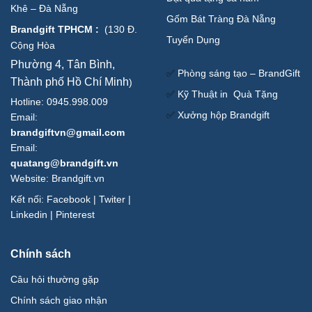
Khê – Đà Nẵng
Gốm Bát Tràng Đà Nẵng
Brandgift TPHCM
:
(
130 Đ.
Tuyển Dụng
Cộng Hòa
Phường 4, Tân Bình,
✅
Phòng sáng tạo – BrandGift
Thành phố Hồ Chí Minh
)
✅
Kỹ Thuật in Quà Tặng
Hotline: 0945.998.009
✅
Xưởng hộp Brandgift
Email:
brandgiftvn@gmail.com
Email:
quatang@brandgift.vn
Website:
Brandgift.vn
Kết nối:
Facebook
|
Twiter
|
Linkedin
|
Pinterest
Chính sách
Câu hỏi thường gặp
Chính sách giao nhận