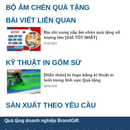
BỘ ẤM CHÉN QUÀ TẶNG
BÀI VIẾT LIÊN QUAN
Địa chỉ cung cấp ấm chén quà tặng số
lượng lớn [GIÁ TỐT NHẤT]
01/11/2023
KỸ THUẬT IN GỐM SỨ
[Kiến thức] In logo bằng kĩ thuật in
lưới trong lĩnh vực Quà tặng
28/01/2021
SẢN XUẤT THEO YÊU CẦU
Quà tặng doanh nghiệp BrandGift