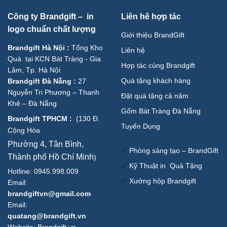
Công ty Brandgift – in
Liên hê hợp tác
logo chuẩn chất lượng
Giới thiệu BrandGift
Brandgift Hà Nội
:
Tổng Kho
Liên hệ
Quà tại KCN Bát Tràng - Gia
Hợp tác cùng Brandgift
Lâm, Tp. Hà Nội
Quà tặng khách hàng
Brandgift Đà Nẵng
:
27
Nguyễn Tri Phương – Thanh
Đặt quà tặng cả năm
Khê – Đà Nẵng
Gốm Bát Tràng Đà Nẵng
Brandgift TPHCM
:
(
130 Đ.
Tuyển Dụng
Cộng Hòa
Phường 4, Tân Bình,
✅
Phòng sáng tạo – BrandGift
Thành phố Hồ Chí Minh
)
✅
Kỹ Thuật in Quà Tặng
Hotline: 0945.998.009
✅
Xưởng hộp Brandgift
Email:
brandgiftvn@gmail.com
Email:
quatang@brandgift.vn
Website:
Brandgift.vn