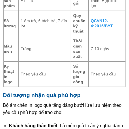
sản
AT-114
xách, Hộp xi lót
gói
phẩm
lụa
Quy
Số
1 ấm trà, 6 tách trà, 7 đĩa
chuẩn
QCVN12-
lượng
lót
kỹ
4:2015/BYT
thuật
Thời
Màu
gian
Trắng
7-10 ngày
men
sản
xuất
Kỹ
Số
thuật
lượng
Theo yêu cầu
Theo yêu cầu
in
gia
logo
công
Đối tượng nhận quà phù hợp
Bộ ấm chén in logo quà tặng dáng bưởi lửa lưu niệm
theo
yêu cầu phù hợp để trao cho:
Khách hàng thân thiết:
Là món quà tri ân ý nghĩa dành