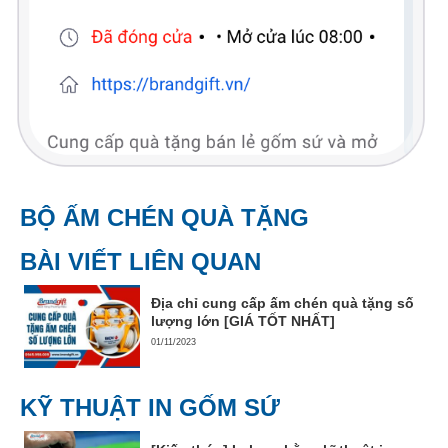
BỘ ẤM CHÉN QUÀ TẶNG
BÀI VIẾT LIÊN QUAN
Địa chỉ cung cấp ấm chén quà tặng số
lượng lớn [GIÁ TỐT NHẤT]
01/11/2023
KỸ THUẬT IN GỐM SỨ