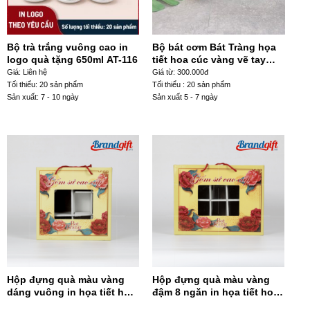
Bộ trà trắng vuông cao in
Bộ bát cơm Bát Tràng họa
logo quà tặng 650ml AT-116
tiết hoa cúc vàng vẽ tay
BC10-35
Giá: Liên hệ
Giá từ: 300.000đ
Tối thiểu: 20 sản phẩm
Tối thiểu : 20 sản phẩm
Sản xuất: 7 - 10 ngày
Sản xuất 5 - 7 ngày
Hộp đựng quà màu vàng
Hộp đựng quà màu vàng
dáng vuông in họa tiết hoa
đậm 8 ngăn in họa tiết hoa
đỏ HĐQDV-14
đỏ HĐQ8N-13