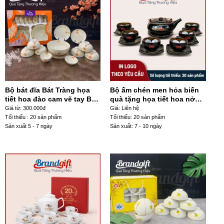
Bộ bát đĩa Bát Tràng họa
Bộ ấm chén men hỏa biến
tiết hoa đào cam vẽ tay BD-
quà tặng họa tiết hoa nở
42
trong lòng chén AT-117
Giá từ: 300.000đ
Giá: Liên hệ
Tối thiểu : 20 sản phẩm
Tối thiểu: 20 sản phẩm
Sản xuất 5 - 7 ngày
Sản xuất: 7 - 10 ngày