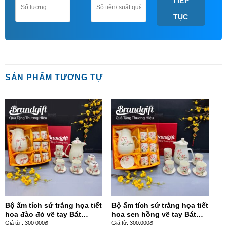
TIẾP
TỤC
SẢN PHẨM TƯƠNG TỰ
Bộ ấm tích sứ trắng họa tiết
Bộ ấm tích sứ trắng họa tiết
hoa đào đỏ vẽ tay Bát
hoa sen hồng vẽ tay Bát
Tràng AT-95
Tràng AT-96
Giá từ : 300 000đ
Giá từ: 300.000đ