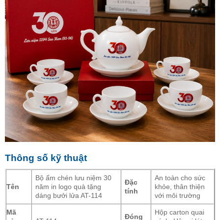
Thông số kỹ thuật
Bộ ấm chén lưu niệm 30
An toàn cho sức
Đặc
Tên
năm in logo quà tặng
khỏe, thân thiện
tính
dáng bưởi lửa AT-114
với môi trường
Mã
Hộp carton quai
Đóng