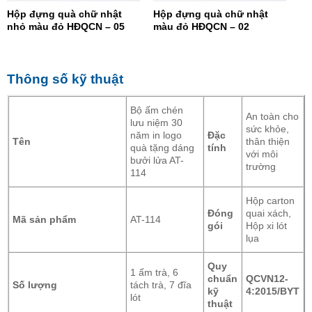
Hộp đựng quà chữ nhật
Hộp đựng quà chữ nhật
nhỏ màu đỏ HĐQCN – 05
màu đỏ HĐQCN – 02
Thông số kỹ thuật
Bộ ấm chén
An toàn cho
lưu niệm 30
sức khỏe,
năm in logo
Đặc
Tên
thân thiện
quà tặng dáng
tính
với môi
bưởi lửa AT-
trường
114
Hộp carton
Đóng
quai xách,
Mã sản phẩm
AT-114
gói
Hộp xi lót
lụa
Quy
1 ấm trà, 6
chuẩn
QCVN12-
Số lượng
tách trà, 7 đĩa
kỹ
4:2015/BYT
lót
thuật