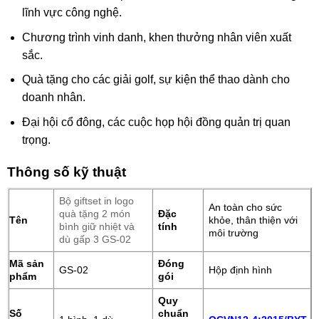
lĩnh vực công nghệ.
Chương trình vinh danh, khen thưởng nhân viên xuất
sắc.
Quà tặng cho các giải golf, sự kiện thể thao dành cho
doanh nhân.
Đại hội cổ đông, các cuộc họp hội đồng quản trị quan
trọng.
Thông số kỹ thuật
Bộ giftset in logo
An toàn cho sức
quà tặng 2 món
Đặc
Tên
khỏe, thân thiện với
bình giữ nhiệt và
tính
môi trường
dù gấp 3 GS-02
Mã sản
Đóng
GS-02
Hộp định hình
phẩm
gói
Quy
Số
chuẩn