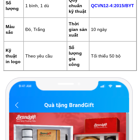
Quy
Số
1 bình, 1 dù
chuẩn
QCVN12-4:2015/BYT
lượng
kỹ thuật
Thời
Màu
Đỏ, Trắng
gian sản
10 ngày
sắc
xuất
Số
Kỹ
lượng
thuật
Theo yêu cầu
Tối thiểu 50 bộ
gia
in logo
công