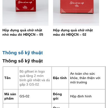
Hộp đựng quà chữ nhật
Hộp đựng quà chữ nhật
nhỏ màu đỏ HĐQCN – 05
màu đỏ HĐQCN – 02
Thông số kỹ thuật
Thông số kỹ thuật
Bộ giftset in logo
An toàn cho sức
quà tặng 2 món
Tên
Đặc tính
khỏe, thân thiện với
bình giữ nhiệt và dù
môi trường
gấp 3 GS-02
Mã sản
Đóng
GS-02
Hộp định hình
phẩm
gói