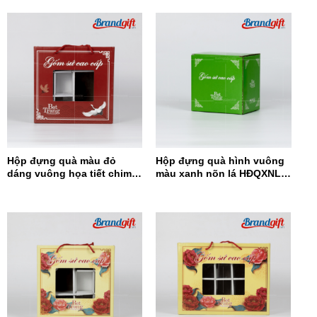
Hộp đựng quà màu đỏ
Hộp đựng quà hình vuông
dáng vuông họa tiết chim
màu xanh nõn lá HĐQXNL –
hạc HĐQDV-09
07