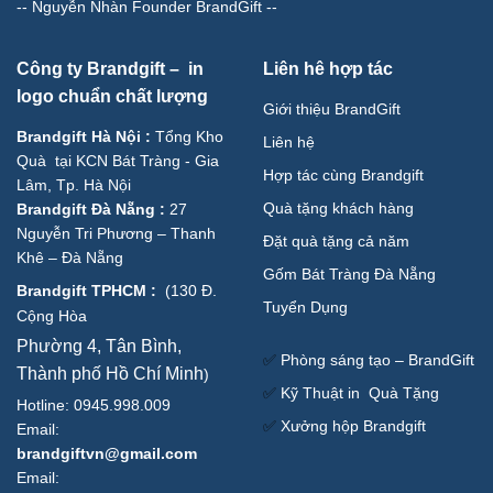
--
Nguyễn Nhàn Founder BrandGift
--
Công ty Brandgift – in
Liên hê hợp tác
logo chuẩn chất lượng
Giới thiệu BrandGift
Brandgift Hà Nội
:
Tổng Kho
Liên hệ
Quà tại KCN Bát Tràng - Gia
Hợp tác cùng Brandgift
Lâm, Tp. Hà Nội
Quà tặng khách hàng
Brandgift Đà Nẵng
:
27
Nguyễn Tri Phương – Thanh
Đặt quà tặng cả năm
Khê – Đà Nẵng
Gốm Bát Tràng Đà Nẵng
Brandgift TPHCM
:
(
130 Đ.
Tuyển Dụng
Cộng Hòa
Phường 4, Tân Bình,
✅
Phòng sáng tạo – BrandGift
Thành phố Hồ Chí Minh
)
✅
Kỹ Thuật in Quà Tặng
Hotline: 0945.998.009
✅
Xưởng hộp Brandgift
Email:
brandgiftvn@gmail.com
Email: