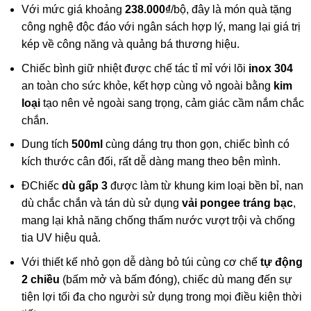
Với mức giá khoảng
238.000₫
/bộ, đây là món quà tặng
công nghệ độc đáo với ngân sách hợp lý, mang lại giá trị
kép về công năng và quảng bá thương hiệu.
Chiếc bình giữ nhiệt được chế tác tỉ mỉ với lõi
inox 304
an toàn cho sức khỏe, kết hợp cùng vỏ ngoài bằng
kim
loại
tạo nên vẻ ngoài sang trọng, cảm giác cầm nắm chắc
chắn.
Dung tích
500ml
cùng dáng trụ thon gọn, chiếc bình có
kích thước cân đối, rất dễ dàng mang theo bên mình.
ĐChiếc
dù gấp 3
được làm từ khung kim loại bền bỉ, nan
dù chắc chắn và tán dù sử dụng
vải pongee tráng bạc
,
mang lại khả năng chống thấm nước vượt trội và chống
tia UV hiệu quả.
Với thiết kế nhỏ gọn dễ dàng bỏ túi cùng cơ chế
tự động
2 chiều
(bấm mở và bấm đóng), chiếc dù mang đến sự
tiện lợi tối đa cho người sử dụng trong mọi điều kiện thời