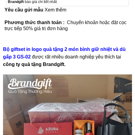
Brandgift
báo giá chi tiết nhất.
Yêu cầu gửi mẫu
Xem thêm
Phương thức thanh toán :
Chuyển khoản hoặc đặt cọc
trực tiếp 50% giá trị đơn hàng
Bộ giftset in logo quà tặng 2 món bình giữ nhiệt và dù
gấp 3 GS-02
được rất nhiều doanh nghiệp yêu thích tại
công ty quà tặng Brandgift.