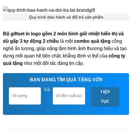
Quy trình bảo hành và đổi trả sản phẩm
Bộ giftset in logo gồm 2 món bình giữ nhiệt hiển thị và
dù gấp 3 tự động 2 chiều
là một
combo quà tặng
công
nghệ ấn tượng, giúp nâng tầm hình ảnh thương hiệu và tạo
dựng mối quan hệ bền chặt
, khẳng định vị thế của
công ty
quà tặng
như một đối tác đáng tin cậy.
BẠN ĐANG TÌM QUÀ TẶNG VỚI!
Và
TIẾP
TỤC