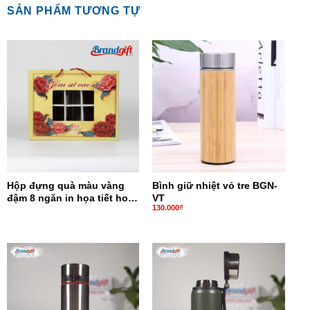
SẢN PHẨM TƯƠNG TỰ
Hộp đựng quà màu vàng
Bình giữ nhiệt vỏ tre BGN-
đậm 8 ngăn in họa tiết hoa
VT
130.000
₫
đỏ HĐQ8N-13