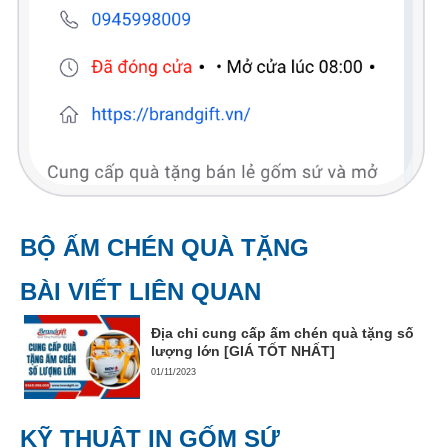
BỘ ẤM CHÉN QUÀ TẶNG
BÀI VIẾT LIÊN QUAN
Địa chỉ cung cấp ấm chén quà tặng số
lượng lớn [GIÁ TỐT NHẤT]
01/11/2023
KỸ THUẬT IN GỐM SỨ