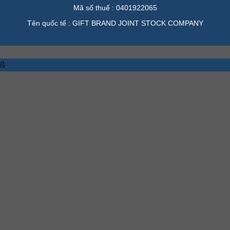
Mã số thuế : 0401922065
Tên quốc tế : GIFT BRAND JOINT STOCK COMPANY
ß