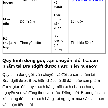
1 bình, 1 dù
QCVN12-4:2015/BYT
lượng
kỹ
thuật
Thời
Màu
gian
Đỏ, Trắng
10 ngày
sắc
sản
xuất
Số
Kỹ
lượng
thuật in
Theo yêu cầu
Tối thiểu 50 bộ
gia
logo
công
Quy trình đóng gói, vận chuyển, đổi trả sản
phẩm tại Brandgift được thực hiện ra sao?
Quy trình đóng gói, vận chuyển và đổi trả sản phẩm tại
Brandgift được thực hiện chặt chẽ để đảm bảo sản phẩm
được giao đến tay khách hàng một cách nhanh chóng,
nguyên vẹn và đúng theo yêu cầu. Đồng thời, Brandgift cam
kết mang đến cho khách hàng trải nghiệm mua sắm an toàn
và thuận tiện nhất.