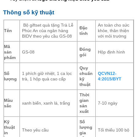
Thông số kỹ thuật
Bộ giftset quà tặng Trà Lễ
An toàn cho sức
Đặc
Tên
Phúc An của ngân hàng
khỏe, thân thiện
tính
BIDV theo yêu cầu GS-08
với môi trường
Mã
Đóng
sản
GS-08
Hộp định hình
gói
phẩm
Quy
Số
1 phích giữ nhiệt, 1 ca lọc
chuẩn
QCVN12-
lượng
trà, 1 hộp quà cao cấp
kỹ
4:2015/BYT
thuật
Thời
Màu
gian
xanh biển, xanh lá, trắng
7-10 ngày
sắc
sản
xuất
Kỹ
Số
thuật
lượng
Theo yêu cầu
Tối thiểu 100 bộ
in
gia