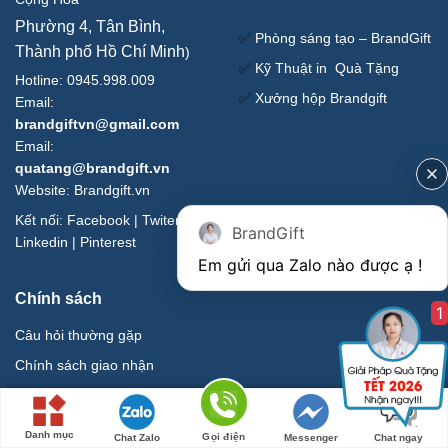
Phường 4, Tân Bình,
✅
Phòng sáng tạo – BrandGift
Thành phố Hồ Chí Minh
)
✅
Kỹ Thuật in Quà Tặng
Hotline: 0945.998.009
✅
Xưởng hộp Brandgift
Email:
brandgiftvn@gmail.com
Email:
quatang@brandgift.vn
Website:
Brandgift.vn
Kết nối:
Facebook
|
Twiter
|
BrandGift
Linkedin
|
Pinterest
Chính sách
1
Câu hỏi thường gặp
Chính sách giao nhận
Hướng dẫn mua hàng
Chính sách bảo hành ,đổi trả
Danh mục
Gọi điện
Chat Zalo
Messenger
Chat ngay