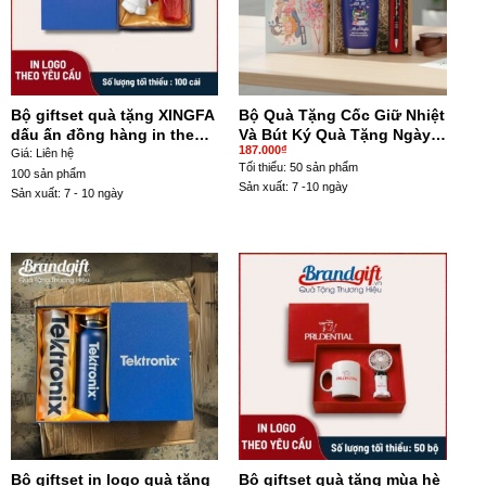
Bộ giftset quà tặng XINGFA
Bộ Quà Tặng Cốc Giữ Nhiệt
dấu ấn đồng hàng in theo
Và Bút Ký Quà Tặng Ngày
187.000
₫
yêu cầu GS-07
Nhà Giáo Việt Nam 20/11
Giá: Liên hệ
Tối thiểu: 50 sản phẩm
GS-03
100 sản phẩm
Sản xuất: 7 -10 ngày
Sản xuất: 7 - 10 ngày
Bộ giftset in logo quà tặng
Bộ giftset quà tặng mùa hè