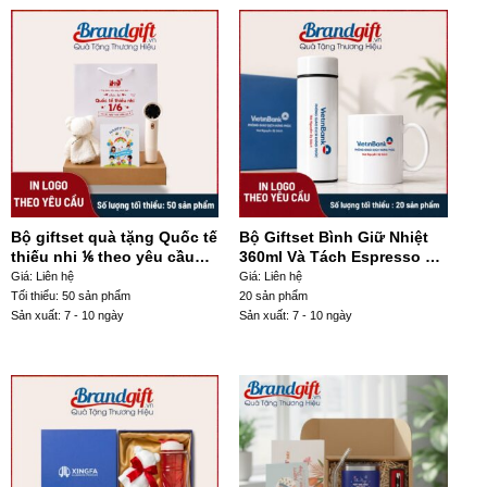
Bộ giftset quà tặng Quốc tế
Bộ Giftset Bình Giữ Nhiệt
thiếu nhi ⅙ theo yêu cầu
360ml Và Tách Espresso Sứ
GS-12
Bát Tràng In Logo GS – 13
Giá: Liên hệ
Giá: Liên hệ
Tối thiểu: 50 sản phẩm
20 sản phẩm
Sản xuất: 7 - 10 ngày
Sản xuất: 7 - 10 ngày