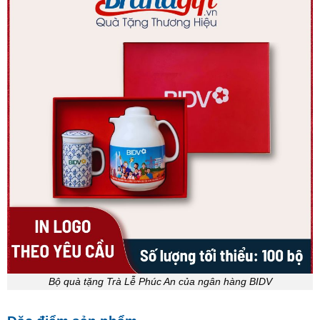
Bộ quà tặng Trà Lễ Phúc An của ngân hàng BIDV