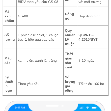
BIDV theo yêu cầu GS-08
với môi trường
Mã
Đóng
sản
GS-08
Hộp định hình
gói
phẩm
Quy
Số
1 phích giữ nhiệt, 1 ca lọc
chuẩn
QCVN12-
lượng
trà, 1 hộp quà cao cấp
kỹ
4:2015/BYT
thuật
Thời
Màu
gian
xanh biển, xanh lá, trắng
7-10 ngày
sắc
sản
xuất
Kỹ
Số
thuật
lượng
Theo yêu cầu
Tối thiểu 100 bộ
in
gia
logo
công