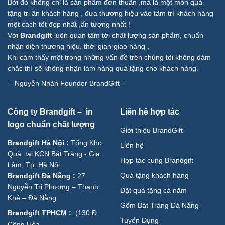
Bởi đó không chỉ là sản phẩm đơn thuần ,mà là một món quà
tặng tri ân khách hàng , đưa thương hiệu vào tâm trí khách hàng
một cách tốt đẹp nhất ,ấn tượng nhất !
Với
Brandgift
luôn quan tâm tới chất lượng sản phẩm, chuẩn
nhận diện thương hiệu, thời gian giao hàng ,
Khi cảm thấy một trong những vấn đề trên chúng tôi không dám
chắc thì sẽ không nhận làm hàng quà tặng cho khách hàng.
--
Nguyễn Nhàn Founder BrandGift
--
Công ty Brandgift – in
Liên hê hợp tác
logo chuẩn chất lượng
Giới thiệu BrandGift
Brandgift Hà Nội
:
Tổng Kho
Liên hệ
Quà tại KCN Bát Tràng - Gia
Hợp tác cùng Brandgift
Lâm, Tp. Hà Nội
Quà tặng khách hàng
Brandgift Đà Nẵng
:
27
Nguyễn Tri Phương – Thanh
Đặt quà tặng cả năm
Khê – Đà Nẵng
Gốm Bát Tràng Đà Nẵng
Brandgift TPHCM
:
(
130 Đ.
Tuyển Dụng
Cộng Hòa