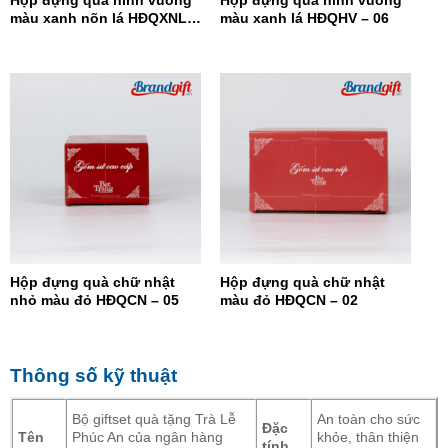
màu xanh nõn lá HĐQXNL –
màu xanh lá HĐQHV – 06
07
Hộp đựng quà chữ nhật
Hộp đựng quà chữ nhật
nhỏ màu đỏ HĐQCN – 05
màu đỏ HĐQCN – 02
Thông số kỹ thuật
Bộ giftset quà tặng Trà Lễ
An toàn cho sức
Đặc
Tên
Phúc An của ngân hàng
khỏe, thân thiện
tính