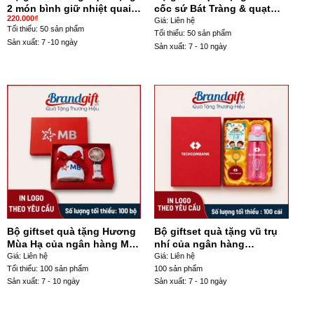
2 món bình giữ nhiệt quai
cốc sứ Bát Tràng & quạt
220.000
₫
xách 500ml và túi canvas
mini theo yêu cầu GS-10
Giá: Liên hệ
Tối thiểu: 50 sản phẩm
GS-01
Tối thiểu: 50 sản phẩm
Sản xuất: 7 -10 ngày
Sản xuất: 7 - 10 ngày
Bộ giftset quà tặng Hương
Bộ giftset quà tặng vũ trụ
Mùa Hạ của ngân hàng MB
nhí của ngân hàng
theo yêu cầu GS-09
Techcombank theo yêu cầu
Giá: Liên hệ
Giá: Liên hệ
GS-06
Tối thiểu: 100 sản phẩm
100 sản phẩm
Sản xuất: 7 - 10 ngày
Sản xuất: 7 - 10 ngày