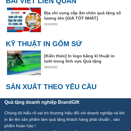
BÀI VIẾT LIÊN QUAN
Địa chỉ cung cấp ấm chén quà tặng số
lượng lớn [GIÁ TỐT NHẤT]
01/11/2023
KỸ THUẬT IN GỐM SỨ
[Kiến thức] In logo bằng kĩ thuật in
lưới trong lĩnh vực Quà tặng
28/01/2021
SẢN XUẤT THEO YÊU CẦU
Quà tặng doanh nghiệp BrandGift
Chúng tôi hiểu rõ vai trò thương hiệu đối với doanh nghiệp và khi
in ấn lên sản phẩm làm quà tặng khách hàng phải chuẩn , sản
phẩm hoàn hảo !