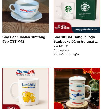
Cốc Cappuccino sứ trắng
Cốc sứ Bát Tràng in logo
đẹp CST-M42
Starbucks Dáng trụ quai C
CST-M114
Giá: Liên hệ
20 sản phẩm
Sản xuất: 7 - 10 ngày