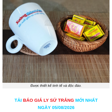
Được thiết kế tinh tế và độc đáo.
TẢI
BÁO GIÁ LY SỨ TRẮNG
MỚI NHẤT
NGÀY 05/08/2026