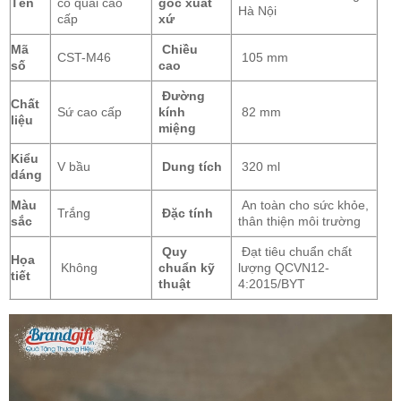
Tên
có quai cao
gốc xuất
Hà Nội
cấp
xứ
Mã
Chiều
CST-M46
105 mm
số
cao
Đường
Chất
Sứ cao cấp
kính
82 mm
liệu
miệng
Kiểu
V bầu
Dung tích
320 ml
dáng
Màu
An toàn cho sức khỏe,
Trắng
Đặc tính
sắc
thân thiện môi trường
Quy
Đạt tiêu chuẩn chất
Họa
Không
chuẩn kỹ
lượng QCVN12-
tiết
thuật
4:2015/BYT