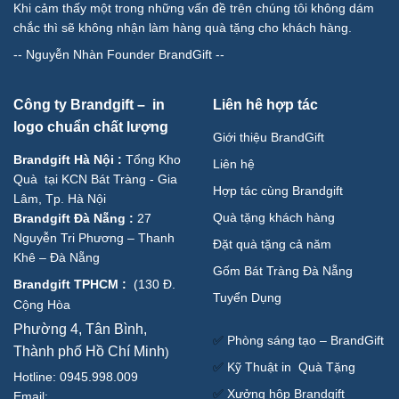
Khi cảm thấy một trong những vấn đề trên chúng tôi không dám
chắc thì sẽ không nhận làm hàng quà tặng cho khách hàng.
--
Nguyễn Nhàn Founder BrandGift
--
Công ty Brandgift – in
Liên hê hợp tác
logo chuẩn chất lượng
Giới thiệu BrandGift
Brandgift Hà Nội
:
Tổng Kho
Liên hệ
Quà tại KCN Bát Tràng - Gia
Hợp tác cùng Brandgift
Lâm, Tp. Hà Nội
Quà tặng khách hàng
Brandgift Đà Nẵng
:
27
Nguyễn Tri Phương – Thanh
Đặt quà tặng cả năm
Khê – Đà Nẵng
Gốm Bát Tràng Đà Nẵng
Brandgift TPHCM
:
(
130 Đ.
Tuyển Dụng
Cộng Hòa
Phường 4, Tân Bình,
✅
Phòng sáng tạo – BrandGift
Thành phố Hồ Chí Minh
)
✅
Kỹ Thuật in Quà Tặng
Hotline: 0945.998.009
✅
Xưởng hộp Brandgift
Email: