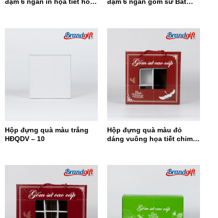
đậm 6 ngăn in họa tiết hoa
đậm 6 ngăn gốm sứ Bát
đỏ HĐQ6N-12
Tràng HĐQ6N-11
Hộp đựng quà màu trắng
Hộp đựng quà màu đỏ
HĐQDV – 10
dáng vuông họa tiết chim
hạc HĐQDV-09