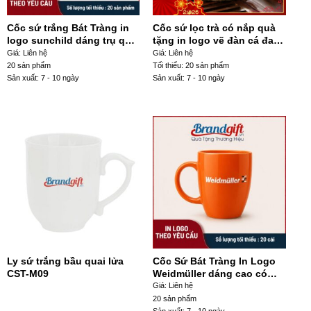
Cốc sứ trắng Bát Tràng in
Cốc sứ lọc trà có nắp quà
logo sunchild dáng trụ quai
tặng in logo vẽ đàn cá đa
C CST-M116
sắc 300ml CST-M102
Giá: Liên hệ
Giá: Liên hệ
20 sản phẩm
Tối thiểu: 20 sản phẩm
Sản xuất: 7 - 10 ngày
Sản xuất: 7 - 10 ngày
Ly sứ trắng bầu quai lửa
Cốc Sứ Bát Tràng In Logo
CST-M09
Weidmüller dáng cao có
quai In Decan CST- M111
Giá: Liên hệ
20 sản phẩm
Sản xuất: 7 - 10 ngày