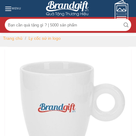
Skip
MENU
to
content
Tìm
kiếm:
Trang chủ
/
Ly cốc sứ in logo