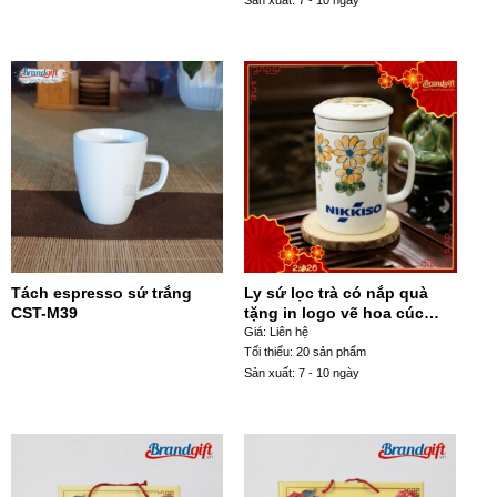
Tách espresso sứ trắng
Ly sứ lọc trà có nắp quà
CST-M39
tặng in logo vẽ hoa cúc
vàng 300ml CST-M101
Giá: Liên hệ
Tối thiểu: 20 sản phẩm
Sản xuất: 7 - 10 ngày