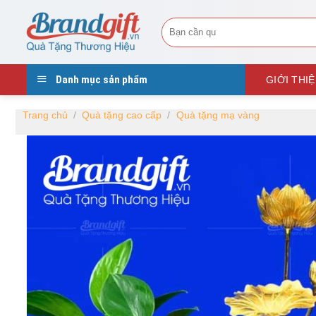
Skip
Tìm
to
kiếm:
content
Danh mục sản phẩm
GIỚI THI
Trang chủ
/
Quà tặng cao cấp
/
Quà tặng mạ vàng