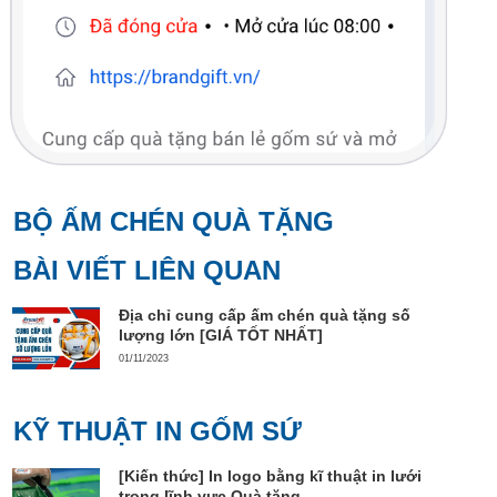
BỘ ẤM CHÉN QUÀ TẶNG
BÀI VIẾT LIÊN QUAN
Địa chỉ cung cấp ấm chén quà tặng số
lượng lớn [GIÁ TỐT NHẤT]
01/11/2023
KỸ THUẬT IN GỐM SỨ
[Kiến thức] In logo bằng kĩ thuật in lưới
trong lĩnh vực Quà tặng