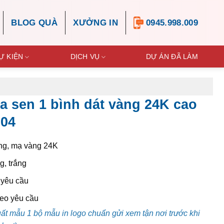
BLOG QUÀ
XƯỞNG IN
0945.998.009
Ự KIỆN
DỊCH VỤ
DỰ ÁN ĐÃ LÀM
 sen 1 bình dát vàng 24K cao
-04
g, mạ vàng 24K
, trắng
yêu cầu
eo yêu cầu
uất mẫu 1 bộ mẫu in logo chuẩn gửi xem tận nơi trước khi