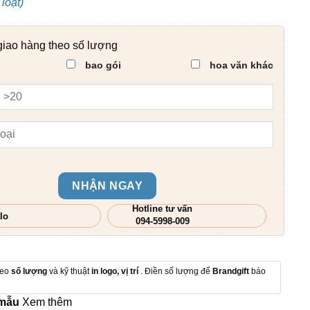
loạt)
giao hàng theo số lượng
bao gói
hoa văn khác
NHẬN NGAY
Hotline tư vấn
lo
094-5998-009
heo
số lượng
và kỹ thuật
in logo, vị trí
. Điền số lượng để
Brandgift
báo
 mẫu
Xem thêm