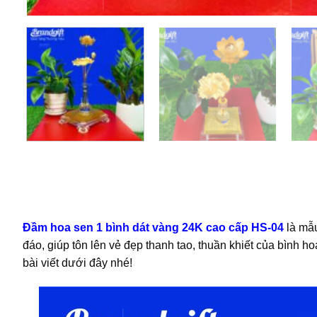
Đầm hoa sen 1 bình dát vàng 24K cao cấp HS-04
là mẫu
đáo, giúp tôn lên vẻ đẹp thanh tao, thuần khiết của bình 
bài viết dưới đây nhé!