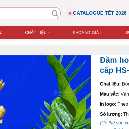
CATALOGUE TẾT 2026
ỆU
CHẤT LIỆU
KHOẢNG GIÁ
S
Đầm hoa
cấp HS
Chất liệu:
Đồn
Màu sắc:
Vàng
In logo:
Theo 
Số lượng:
Th
(Có thể sản x