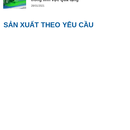
28/01/2021
SẢN XUẤT THEO YÊU CẦU