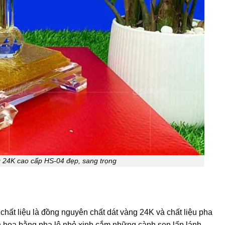
 24K cao cấp HS-04 đẹp, sang trọng
chất liệu là đồng nguyên chất dát vàng 24K và chất liệu pha
h hoa bằng pha lê nhỏ xinh cắm những cành sen lấp lánh