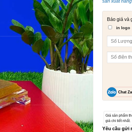
sản xuất hàng 
Báo giá và 
in logo
Chat Za
Giá sản phẩm t
giá chi tiết nhất.
Yêu cầu gửi