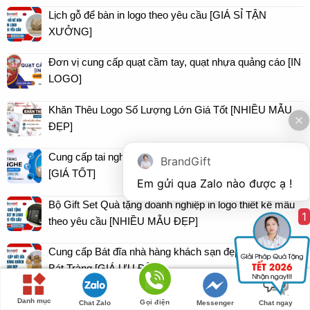
Lịch gỗ để bàn in logo theo yêu cầu [GIÁ SỈ TẬN
XƯỞNG]
Đơn vị cung cấp quạt cầm tay, quạt nhựa quảng cáo [IN
LOGO]
Khăn Thêu Logo Số Lượng Lớn Giá Tốt [NHIỀU MẪU
ĐẸP]
Cung cấp tai nghe không dây, tai nghe Bluetooth in logo
BrandGift
[GIÁ TỐT]
Bộ Gift Set Quà tặng doanh nghiệp in logo thiết kế mẫu
1
theo yêu cầu [NHIỀU MẪU ĐẸP]
Cung cấp Bát đĩa nhà hàng khách sạn đẹp sản xuất tại
Bát Tràng [GIÁ ƯU ĐÃI]
Dây Đeo Bảng Tên Thẻ Tên In Logo [SỐ LƯỢNG LỚN,
Danh mục
Gọi điện
Chat Zalo
Messenger
Chat ngay