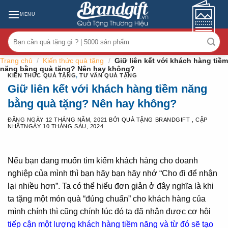
Skip
MENU
to
content
Tìm
kiếm:
Trang chủ
/
Kiến thức quà tặng
/
Giữ liên kết với khách hàng tiềm
năng bằng quà tặng? Nên hay không?
KIẾN THỨC QUÀ TẶNG
,
TƯ VẤN QUÀ TẶNG
Giữ liên kết với khách hàng tiềm năng
bằng quà tặng? Nên hay không?
ĐĂNG NGÀY
12 THÁNG NĂM, 2021
BỞI
QUÀ TẶNG BRANDGIFT
, CẬP
NHẬTNGÀY
10 THÁNG SÁU, 2024
Nếu bạn đang muốn tìm kiếm khách hàng cho doanh
nghiệp của mình thì bạn hãy bạn hãy nhớ “Cho đi để nhận
lại nhiều hơn”. Ta có thể hiểu đơn giản ở đây nghĩa là khi
ta tặng một món quà “đúng chuẩn” cho khách hàng của
mình chính thì cũng chính lúc đó ta đã nhận được cơ hội
tiếp cận một lượng khách hàng tiềm năng và từ đó sẽ tạo