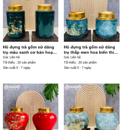
Hũ đựng trà gốm sứ dáng
Hũ đựng trà gốm sứ dáng
trụ màu xanh cơ bản hoạ
trụ thấp men hoa biển thiên
tiết mã đáo thành công
xanh dương hoạ tiết mã
Giá: Liên hệ
Giá: Liên hệ
HDT-19
đáo thành công HDT-29
Tối thiểu : 20 sản phẩm
Tối thiểu : 20 sản phẩm
Sản xuất 5 - 7 ngày
Sản xuất 5 - 7 ngày