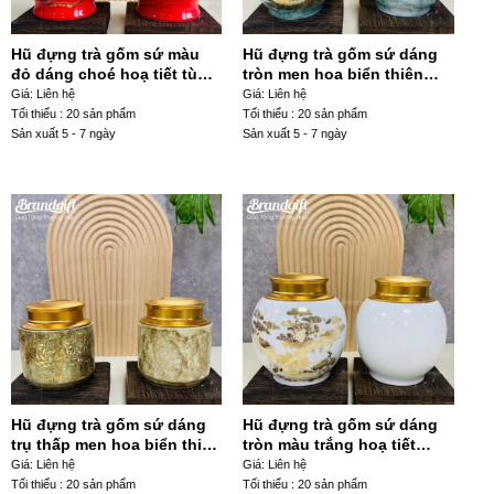
Hũ đựng trà gốm sứ màu
Hũ đựng trà gốm sứ dáng
đỏ dáng choé hoạ tiết tùng
tròn men hoa biển thiên
hạc HDT-01
xanh ngọc hoạ tiết thuận
Giá: Liên hệ
Giá: Liên hệ
buồm xuôi gió HDT-16
Tối thiểu : 20 sản phẩm
Tối thiểu : 20 sản phẩm
Sản xuất 5 - 7 ngày
Sản xuất 5 - 7 ngày
Hũ đựng trà gốm sứ dáng
Hũ đựng trà gốm sứ dáng
trụ thấp men hoa biển thiên
tròn màu trắng hoạ tiết
nâu hoạ tiết hoa sen HDT-
tùng hạc HDT-10
Giá: Liên hệ
Giá: Liên hệ
28
Tối thiểu : 20 sản phẩm
Tối thiểu : 20 sản phẩm