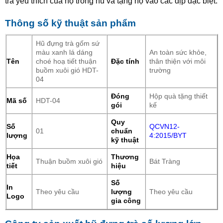
trà yêu thích của họ trong hũ và tặng họ vào các dịp đặc biệt.
Thông số kỹ thuật sản phẩm
Hũ đựng trà gốm sứ
màu xanh lá dáng
An toàn sức khỏe,
Tên
choé hoạ tiết thuận
Đặc tính
thân thiện với môi
buồm xuôi gió HDT-
trường
04
Đóng
Hộp quà tặng thiết
Mã số
HDT-04
gói
kế
Quy
Số
QCVN12-
01
chuẩn
lượng
4:2015/BYT
kỹ thuật
Họa
Thương
Thuận buồm xuôi gió
Bát Tràng
tiết
hiệu
Số
In
Theo yêu cầu
lượng
Theo yêu cầu
Logo
gia công