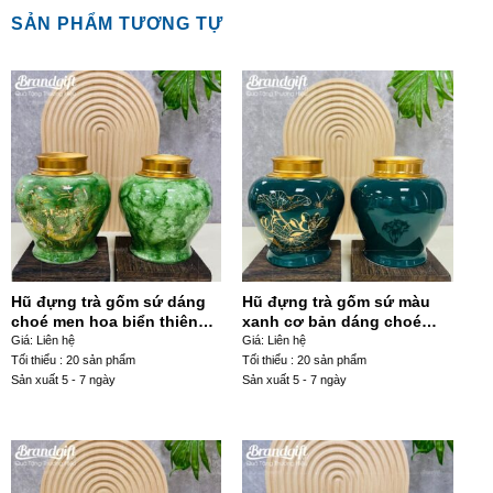
SẢN PHẨM TƯƠNG TỰ
Hũ đựng trà gốm sứ dáng
Hũ đựng trà gốm sứ màu
choé men hoa biển thiên
xanh cơ bản dáng choé
Xanh lá hoạ tiết sen hạc
hoạ tiết hoa sen chuồn
Giá: Liên hệ
Giá: Liên hệ
HDT-07
chuồn HDT-03
Tối thiểu : 20 sản phẩm
Tối thiểu : 20 sản phẩm
Sản xuất 5 - 7 ngày
Sản xuất 5 - 7 ngày