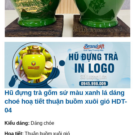
Hũ đựng trà gốm sứ màu xanh lá dáng
choé hoạ tiết thuận buồm xuôi gió HDT-
04
Kiểu dáng:
Dáng chóe
Hoạ tiết:
Thuận buồm xuôi gió