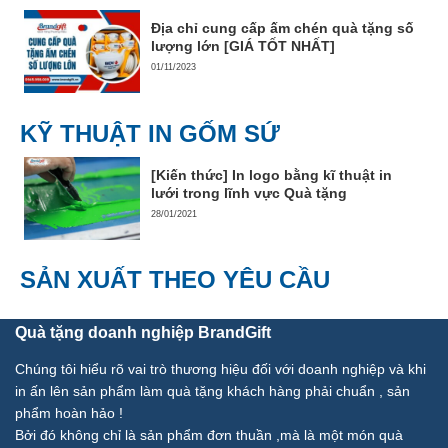
Địa chỉ cung cấp ấm chén quà tặng số
lượng lớn [GIÁ TỐT NHẤT]
01/11/2023
KỸ THUẬT IN GỐM SỨ
[Kiến thức] In logo bằng kĩ thuật in
lưới trong lĩnh vực Quà tặng
28/01/2021
SẢN XUẤT THEO YÊU CẦU
Quà tặng doanh nghiệp BrandGift
Chúng tôi hiểu rõ vai trò thương hiệu đối với doanh nghiệp và khi
in ấn lên sản phẩm làm quà tặng khách hàng phải chuẩn , sản
phẩm hoàn hảo !
Bởi đó không chỉ là sản phẩm đơn thuần ,mà là một món quà