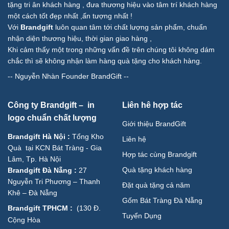
tặng tri ân khách hàng , đưa thương hiệu vào tâm trí khách hàng
một cách tốt đẹp nhất ,ấn tượng nhất !
Với
Brandgift
luôn quan tâm tới chất lượng sản phẩm, chuẩn
nhận diện thương hiệu, thời gian giao hàng ,
Khi cảm thấy một trong những vấn đề trên chúng tôi không dám
chắc thì sẽ không nhận làm hàng quà tặng cho khách hàng.
--
Nguyễn Nhàn Founder BrandGift
--
Công ty Brandgift – in
Liên hê hợp tác
logo chuẩn chất lượng
Giới thiệu BrandGift
Brandgift Hà Nội
:
Tổng Kho
Liên hệ
Quà tại KCN Bát Tràng - Gia
Hợp tác cùng Brandgift
Lâm, Tp. Hà Nội
Quà tặng khách hàng
Brandgift Đà Nẵng
:
27
Nguyễn Tri Phương – Thanh
Đặt quà tặng cả năm
Khê – Đà Nẵng
Gốm Bát Tràng Đà Nẵng
Brandgift TPHCM
:
(
130 Đ.
Tuyển Dụng
Cộng Hòa