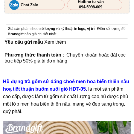
Hotline tư vấn
Chat Zalo
094-5998-009
Giá sản phẩm theo
số lượng
và kỹ thuật
in logo, vị trí
. Điền số lượng để
Brandgift
báo giá chi tiết nhất.
Yêu cầu gửi mẫu
Xem thêm
Phương thức thanh toán :
Chuyển khoản hoặc đặt cọc
trực tiếp 50% giá trị đơn hàng
Hũ đựng trà gốm sứ dáng choé men hoa biển thiên nâu
hoạ tiết thuận buồm xuôi gió HDT-05
.
là một sản phẩm
cao cấp, được làm từ gốm sứ chất lượng cao,hũ được phủ
một lớp men hoa biển thiên nâu, mang vẻ đẹp sang trọng,
quý phái.