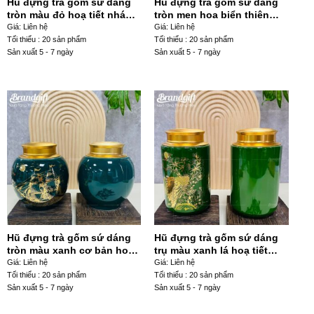
Hũ đựng trà gốm sứ dáng
Hũ đựng trà gốm sứ dáng
tròn màu đỏ hoạ tiết nhánh
tròn men hoa biển thiên
đào HDT- 09
xanh lá hoạ tiết thuận
Giá: Liên hệ
Giá: Liên hệ
buồm xuôi gió HDT-15
Tối thiểu : 20 sản phẩm
Tối thiểu : 20 sản phẩm
Sản xuất 5 - 7 ngày
Sản xuất 5 - 7 ngày
Hũ đựng trà gốm sứ dáng
Hũ đựng trà gốm sứ dáng
tròn màu xanh cơ bản hoạ
trụ màu xanh lá hoạ tiết
tiết thuận buồm xuôi gió
công đào HDT-20
Giá: Liên hệ
Giá: Liên hệ
HDT-12
Tối thiểu : 20 sản phẩm
Tối thiểu : 20 sản phẩm
Sản xuất 5 - 7 ngày
Sản xuất 5 - 7 ngày