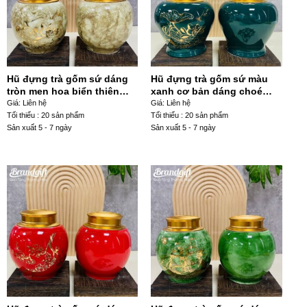
Hũ đựng trà gốm sứ dáng
Hũ đựng trà gốm sứ màu
tròn men hoa biển thiên
xanh cơ bản dáng choé
nâu hoạ tiết hoa sen chuồn
hoạ tiết hoa sen chuồn
Giá: Liên hệ
Giá: Liên hệ
chuồn HDT-14
chuồn HDT-03
Tối thiểu : 20 sản phẩm
Tối thiểu : 20 sản phẩm
Sản xuất 5 - 7 ngày
Sản xuất 5 - 7 ngày