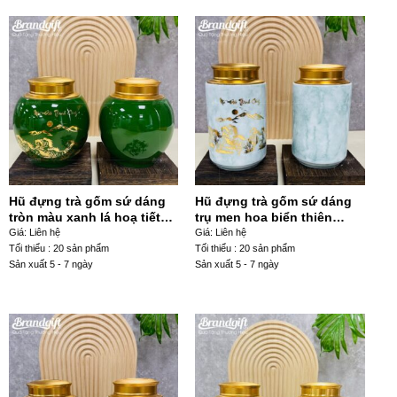
Hũ đựng trà gốm sứ dáng
Hũ đựng trà gốm sứ dáng
tròn màu xanh lá hoạ tiết
trụ men hoa biển thiên
mã đáo thành công HDT-13
xanh ngọc hoạ tiết mã đáo
Giá: Liên hệ
Giá: Liên hệ
thành công HDT-24
Tối thiểu : 20 sản phẩm
Tối thiểu : 20 sản phẩm
Sản xuất 5 - 7 ngày
Sản xuất 5 - 7 ngày