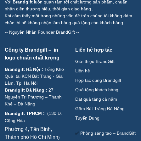
Với
Brandgift
luôn quan tâm tới chất lượng sản phẩm, chuẩn
nhận diện thương hiệu, thời gian giao hàng ,
Khi cảm thấy một trong những vấn đề trên chúng tôi không dám
chắc thì sẽ không nhận làm hàng quà tặng cho khách hàng.
--
Nguyễn Nhàn Founder BrandGift
--
Công ty Brandgift – in
Liên hê hợp tác
logo chuẩn chất lượng
Giới thiệu BrandGift
Brandgift Hà Nội
:
Tổng Kho
Liên hệ
Quà tại KCN Bát Tràng - Gia
Hợp tác cùng Brandgift
Lâm, Tp. Hà Nội
Quà tặng khách hàng
Brandgift Đà Nẵng
:
27
Nguyễn Tri Phương – Thanh
Đặt quà tặng cả năm
Khê – Đà Nẵng
Gốm Bát Tràng Đà Nẵng
Brandgift TPHCM
:
(
130 Đ.
Tuyển Dụng
Cộng Hòa
Phường 4, Tân Bình,
✅
Phòng sáng tạo – BrandGift
Thành phố Hồ Chí Minh
)