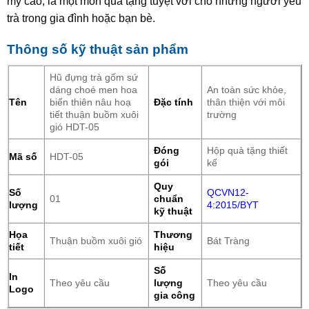
mỹ cao, là một món quà tặng tuyệt vời cho những người yêu
trà trong gia đình hoặc bạn bè.
Thông số kỹ thuật sản phẩm
Hũ đựng trà gốm sứ
dáng choé men hoa
An toàn sức khỏe,
Tên
biển thiên nâu hoạ
Đặc tính
thân thiện với môi
tiết thuận buồm xuôi
trường
gió HDT-05
Đóng
Hộp quà tặng thiết
Mã số
HDT-05
gói
kế
Quy
Số
QCVN12-
01
chuẩn
lượng
4:2015/BYT
kỹ thuật
Họa
Thương
Thuận buồm xuôi gió
Bát Tràng
tiết
hiệu
Số
In
Theo yêu cầu
lượng
Theo yêu cầu
Logo
gia công