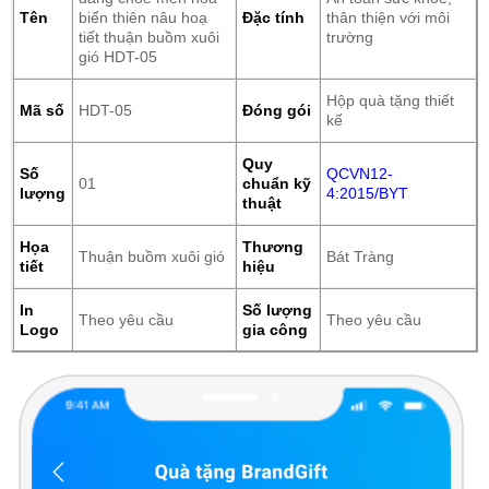
Tên
biển thiên nâu hoạ
Đặc tính
thân thiện với môi
tiết thuận buồm xuôi
trường
gió HDT-05
Hộp quà tặng thiết
Mã số
HDT-05
Đóng gói
kế
Quy
Số
QCVN12-
01
chuẩn kỹ
lượng
4:2015/BYT
thuật
Họa
Thương
Thuận buồm xuôi gió
Bát Tràng
tiết
hiệu
In
Số lượng
Theo yêu cầu
Theo yêu cầu
Logo
gia công