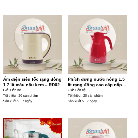
Ấm điện siêu tốc rạng đông
Phích đựng nước nóng 1.5
1.7 lít màu nâu kem – RD02
lít rạng đông cao cấp nắp
màu đỏ nắp hiển thị – RD05
Giá: Liên hệ
Giá: Liên hệ
Tối thiểu : 20 sản phẩm
Tối thiểu : 20 sản phẩm
Sản xuất 5 - 7 ngày
Sản xuất 5 - 7 ngày