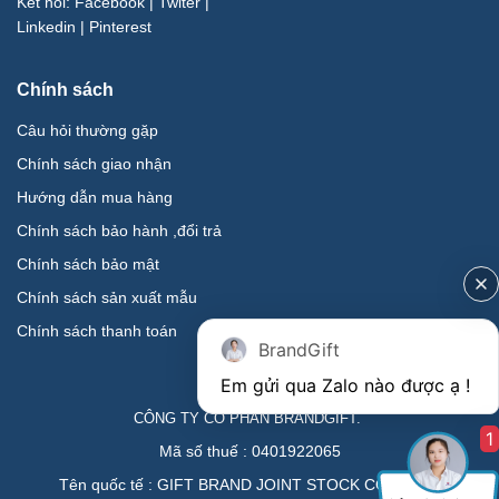
Kết nối:
Facebook
|
Twiter
|
Linkedin
|
Pinterest
Chính sách
Câu hỏi thường gặp
Chính sách giao nhận
Hướng dẫn mua hàng
Chính sách bảo hành ,đổi trả
Chính sách bảo mật
Chính sách sản xuất mẫu
Chính sách thanh toán
BrandGift
CÔNG TY CỔ PHẦN BRANDGIFT.
1
Mã số thuế : 0401922065
Tên quốc tế : GIFT BRAND JOINT STOCK COMPANY