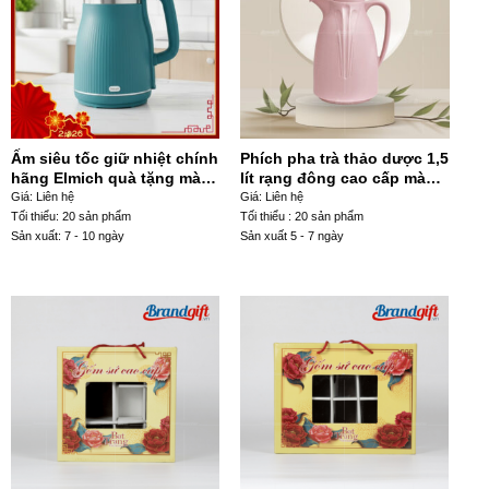
Ấm siêu tốc giữ nhiệt chính
Phích pha trà thảo dược 1,5
hãng Elmich quà tặng màu
lít rạng đông cao cấp màu
xanh ngọc 1800ml AST-03
hồng – RD19
Giá: Liên hệ
Giá: Liên hệ
Tối thiểu: 20 sản phẩm
Tối thiểu : 20 sản phẩm
Sản xuất: 7 - 10 ngày
Sản xuất 5 - 7 ngày