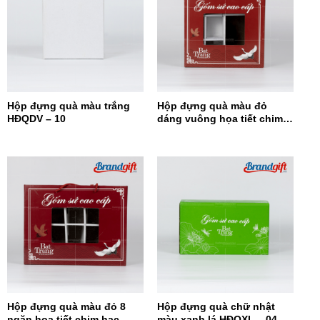
Hộp đựng quà màu trắng
Hộp đựng quà màu đỏ
HĐQDV – 10
dáng vuông họa tiết chim
hạc HĐQDV-09
Hộp đựng quà màu đỏ 8
Hộp đựng quà chữ nhật
ngăn họa tiết chim hạc
màu xanh lá HĐQXL – 04