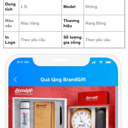
Dung
1.5l
Model
Không
tích
Màu
Thương
Màu Vàng
Rạng Đông
sắc
hiệu
In
Số lượng
Theo yêu cầu
Theo yêu cầu
Logo
gia công