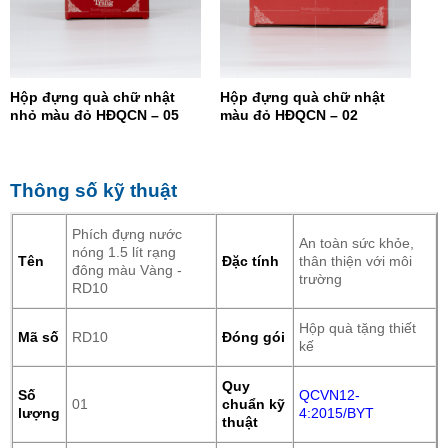
Hộp đựng quà chữ nhật
Hộp đựng quà chữ nhật
nhỏ màu đỏ HĐQCN – 05
màu đỏ HĐQCN – 02
Thông số kỹ thuật
Phích đựng nước
An toàn sức khỏe,
nóng 1.5 lít rạng
Tên
Đặc tính
thân thiện với môi
đông màu Vàng -
trường
RD10
Hộp quà tặng thiết
Mã số
RD10
Đóng gói
kế
Quy
Số
QCVN12-
01
chuẩn kỹ
lượng
4:2015/BYT
thuật