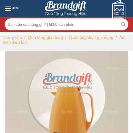
Skip
MENU
to
content
Tìm
kiếm:
Trang chủ
/
Quà tặng gia dụng
/
Quà tặng điện gia dụng
/
Ấm
điện siêu tốc