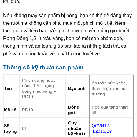
khi đun.
Nếu không may sản phẩm bị hỏng, bạn có thể dễ dàng thay
thế ruột mà không cần phải mua một phích mới, tiết kiệm
thời gian và tiền bạc. Với phích đựng nước nóng giữ nhiệt
Rạng Đông 1,5 lít màu vàng, bạn có một sản phẩm đẹp,
thông minh và an toàn, giúp bạn tạo ra những tách trà, cà
phê và đồ uống khác với chất lượng tuyệt vời.
Thông số kỹ thuật sản phẩm
Phích đựng nước
An toàn sức khỏe,
nóng 1.5 lít rạng
Tên
Đặc tính
thân thiện với môi
đông màu vàng –
trường
RD10
Đóng
Hộp quà tặng thiết
Mã số
RD10
gói
kế
Quy
Số
QCVN12-
01
chuẩn
lượng
4:2015/BYT
kỹ thuật