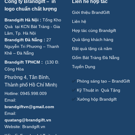
Công ty Brandgift – in
Liên hê hợp tác
logo chuẩn chất lượng
Giới thiệu BrandGift
Brandgift Hà Nội
:
Tổng Kho
Liên hệ
Quà tại KCN Bát Tràng - Gia
Hợp tác cùng Brandgift
Lâm, Tp. Hà Nội
Quà tặng khách hàng
Brandgift Đà Nẵng
:
27
Nguyễn Tri Phương – Thanh
Đặt quà tặng cả năm
Khê – Đà Nẵng
Gốm Bát Tràng Đà Nẵng
Brandgift TPHCM
:
(
130 Đ.
Tuyển Dụng
Cộng Hòa
Phường 4, Tân Bình,
✅
Phòng sáng tạo – BrandGift
Thành phố Hồ Chí Minh
)
✅
Kỹ Thuật in Quà Tặng
Hotline: 0945.998.009
✅
Xưởng hộp Brandgift
Email:
brandgiftvn@gmail.com
Email:
quatang@brandgift.vn
Website:
Brandgift.vn