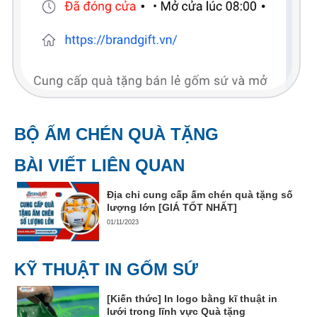
BỘ ẤM CHÉN QUÀ TẶNG
BÀI VIẾT LIÊN QUAN
Địa chỉ cung cấp ấm chén quà tặng số
lượng lớn [GIÁ TỐT NHẤT]
01/11/2023
KỸ THUẬT IN GỐM SỨ
[Kiến thức] In logo bằng kĩ thuật in
lưới trong lĩnh vực Quà tặng