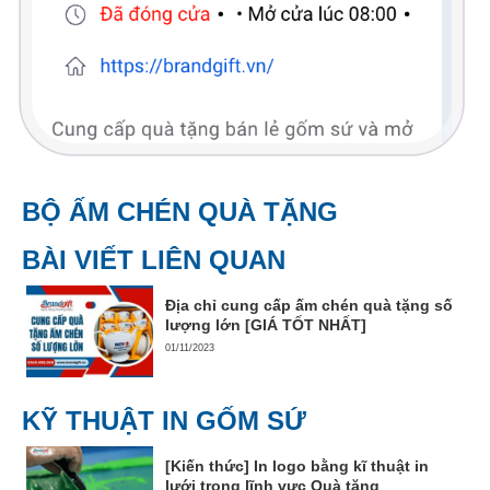
BỘ ẤM CHÉN QUÀ TẶNG
BÀI VIẾT LIÊN QUAN
Địa chỉ cung cấp ấm chén quà tặng số
lượng lớn [GIÁ TỐT NHẤT]
01/11/2023
KỸ THUẬT IN GỐM SỨ
[Kiến thức] In logo bằng kĩ thuật in
lưới trong lĩnh vực Quà tặng