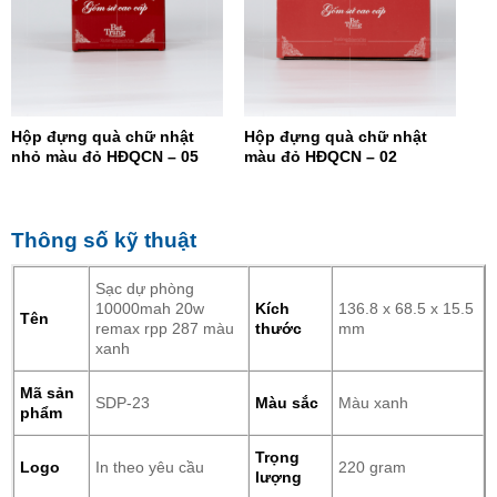
Hộp đựng quà chữ nhật
Hộp đựng quà chữ nhật
nhỏ màu đỏ HĐQCN – 05
màu đỏ HĐQCN – 02
Thông số kỹ thuật
Sạc dự phòng
10000mah 20w
Kích
136.8 x 68.5 x 15.5
Tên
remax rpp 287 màu
thước
mm
xanh
Mã sản
SDP-23
Màu sắc
Màu xanh
phẩm
Trọng
Logo
In theo yêu cầu
220 gram
lượng