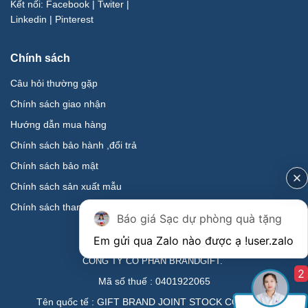
Kết nối:
Facebook
|
Twiter
|
Linkedin
|
Pinterest
Chính sách
Câu hỏi thường gặp
Chính sách giao nhận
Hướng dẫn mua hàng
Chính sách bảo hành ,đổi trả
Chính sách bảo mật
Chính sách sản xuất mẫu
Chính sách thanh toán
Báo giá Sạc dự phòng quà tặng
Em gửi qua Zalo nào được ạ !
user.zalo
CÔNG TY CỔ PHẦN BRANDGIFT.
2
Mã số thuế : 0401922065
Tên quốc tế : GIFT BRAND JOINT STOCK COMPANY