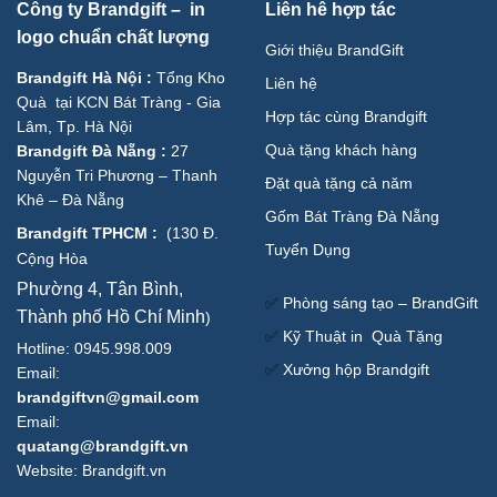
Công ty Brandgift – in
Liên hê hợp tác
logo chuẩn chất lượng
Giới thiệu BrandGift
Brandgift Hà Nội
:
Tổng Kho
Liên hệ
Quà tại KCN Bát Tràng - Gia
Hợp tác cùng Brandgift
Lâm, Tp. Hà Nội
Quà tặng khách hàng
Brandgift Đà Nẵng
:
27
Nguyễn Tri Phương – Thanh
Đặt quà tặng cả năm
Khê – Đà Nẵng
Gốm Bát Tràng Đà Nẵng
Brandgift TPHCM
:
(
130 Đ.
Tuyển Dụng
Cộng Hòa
Phường 4, Tân Bình,
✅
Phòng sáng tạo – BrandGift
Thành phố Hồ Chí Minh
)
✅
Kỹ Thuật in Quà Tặng
Hotline: 0945.998.009
✅
Xưởng hộp Brandgift
Email:
brandgiftvn@gmail.com
Email:
quatang@brandgift.vn
Website:
Brandgift.vn