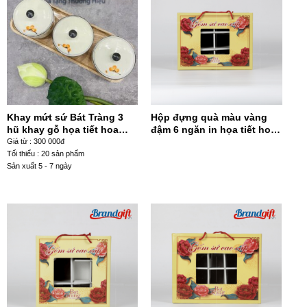
Khay mứt sứ Bát Tràng 3
Hộp đựng quà màu vàng
hũ khay gỗ họa tiết hoa
đậm 6 ngăn in họa tiết hoa
đào cam KM-02
đỏ HĐQ6N-12
Giá từ : 300 000đ
Tối thiểu : 20 sản phẩm
Sản xuất 5 - 7 ngày