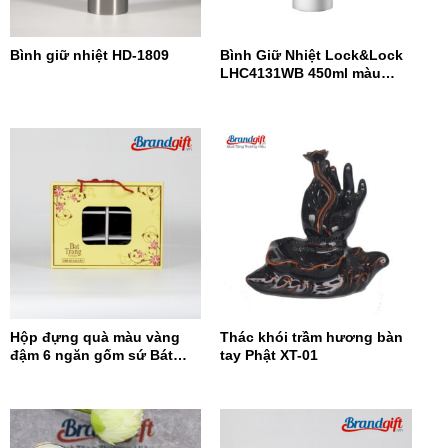
Bình giữ nhiệt HD-1809
Bình Giữ Nhiệt Lock&Lock
LHC4131WB 450ml màu
trắng xanh
Hộp đựng quà màu vàng
Thác khói trầm hương bàn
đậm 6 ngăn gốm sứ Bát
tay Phật XT-01
Tràng HĐQ6N-11