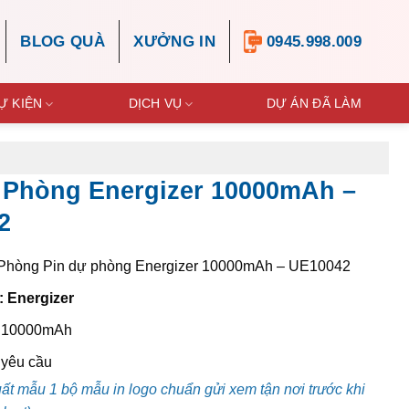
BLOG QUÀ
XƯỞNG IN
0945.998.009
Ự KIỆN
DỊCH VỤ
DỰ ÁN ĐÃ LÀM
 Phòng Energizer 10000mAh –
2
Phòng Pin dự phòng Energizer 10000mAh – UE10042
 Energizer
:
10000mAh
yêu cầu
uất mẫu 1 bộ mẫu in logo chuẩn gửi xem tận nơi trước khi