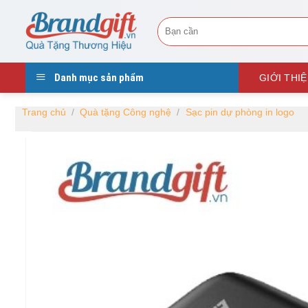
Skip
Tìm
to
kiếm:
content
Danh mục sản phẩm
GIỚI THI
Trang chủ
/
Quà tặng Công nghệ
/
Sạc pin dự phòng in logo