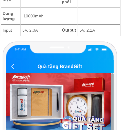
phối
Dung
10000mAh
lượng
Input
5V, 2.0A
Output
5V, 2.1A