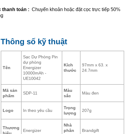
 thanh toán :
Chuyển khoản hoặc đặt cọc trực tiếp 50%
ng
Thông số kỹ thuật
Sạc Dự Phòng Pin
dự phòng
Kích
97mm x 63. x
Tên
Energizer
thước
24.7mm
10000mAh -
UE10042
Mã sản
Màu
SDP-11
Màu đen
phẩm
sắc
Trọng
Logo
In theo yêu cầu
207g
lượng
Nhà
Thương
Energizer
phân
Brandgift
hiệu