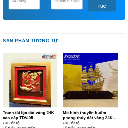
TỤC
SẢN PHẨM TƯƠNG TỰ
Tranh tài lộc dát vàng 24K
Mô hình thuyền buồm
cao cấp TDV-05
phong thủy dát vàng 24K
cao cấp TB-01
Giá: Liên hệ
Giá: Liên hệ
Tối thiểu : 20 sản phẩm
Tối thiểu : 20 sản phẩm