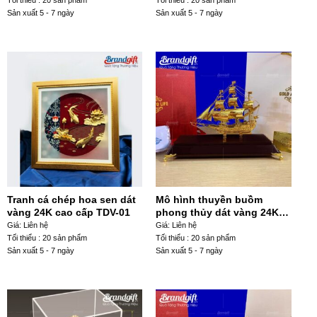
Sản xuất 5 - 7 ngày
Sản xuất 5 - 7 ngày
Tranh cá chép hoa sen dát
Mô hình thuyền buồm
vàng 24K cao cấp TDV-01
phong thủy dát vàng 24K
cao cấp TB-05
Giá: Liên hệ
Giá: Liên hệ
Tối thiểu : 20 sản phẩm
Tối thiểu : 20 sản phẩm
Sản xuất 5 - 7 ngày
Sản xuất 5 - 7 ngày