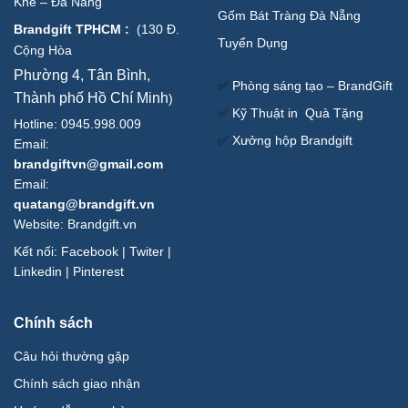
Khê – Đà Nẵng
Gốm Bát Tràng Đà Nẵng
Brandgift TPHCM
:
(
130 Đ.
Tuyển Dụng
Cộng Hòa
Phường 4, Tân Bình,
✅
Phòng sáng tạo – BrandGift
Thành phố Hồ Chí Minh
)
✅
Kỹ Thuật in Quà Tặng
Hotline: 0945.998.009
✅
Xưởng hộp Brandgift
Email:
brandgiftvn@gmail.com
Email:
quatang@brandgift.vn
Website:
Brandgift.vn
Kết nối:
Facebook
|
Twiter
|
Linkedin
|
Pinterest
Chính sách
Câu hỏi thường gặp
Chính sách giao nhận