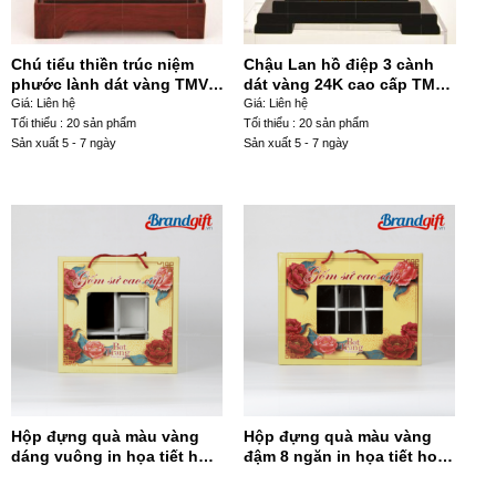
Chú tiểu thiền trúc niệm
Chậu Lan hồ điệp 3 cành
phước lành dát vàng TMV-
dát vàng 24K cao cấp TMV-
11
09
Giá: Liên hệ
Giá: Liên hệ
Tối thiểu : 20 sản phẩm
Tối thiểu : 20 sản phẩm
Sản xuất 5 - 7 ngày
Sản xuất 5 - 7 ngày
Hộp đựng quà màu vàng
Hộp đựng quà màu vàng
dáng vuông in họa tiết hoa
đậm 8 ngăn in họa tiết hoa
đỏ HĐQDV-14
đỏ HĐQ8N-13