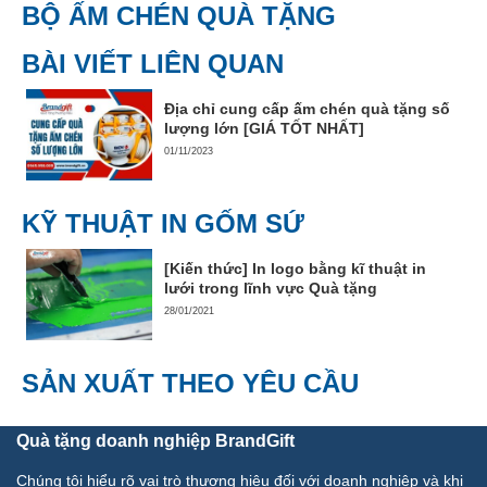
BỘ ẤM CHÉN QUÀ TẶNG
BÀI VIẾT LIÊN QUAN
Địa chỉ cung cấp ấm chén quà tặng số
lượng lớn [GIÁ TỐT NHẤT]
01/11/2023
KỸ THUẬT IN GỐM SỨ
[Kiến thức] In logo bằng kĩ thuật in
lưới trong lĩnh vực Quà tặng
28/01/2021
SẢN XUẤT THEO YÊU CẦU
Quà tặng doanh nghiệp BrandGift
Chúng tôi hiểu rõ vai trò thương hiệu đối với doanh nghiệp và khi