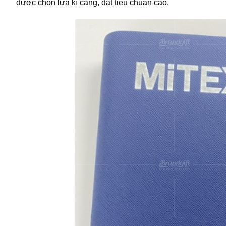
được chọn lựa kĩ càng, đạt tiêu chuẩn cao.