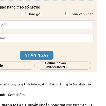
giao hàng theo số lượng
bao gói
hoa văn khác
NHẬN NGAY
Hotline tư vấn
lo
094-5998-009
heo
số lượng
và kỹ thuật
in logo, vị trí
. Điền số lượng để
Brandgift
báo
 mẫu
Xem thêm
 thanh toán :
Chuyển khoản hoặc đặt cọc trực tiếp 50%