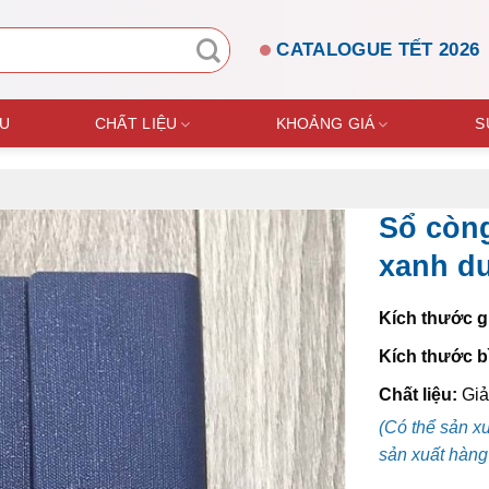
CATALOGUE TẾT 2026
ỆU
CHẤT LIỆU
KHOẢNG GIÁ
S
Sổ còn
xanh d
Kích thước g
Kích thước b
Chất liệu:
Giả
(Có thể sản x
sản xuất hàng 