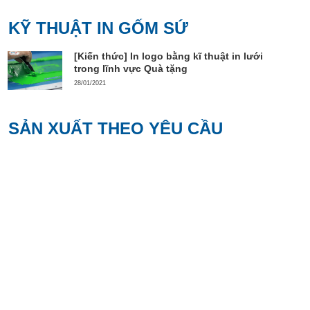
KỸ THUẬT IN GỐM SỨ
[Kiến thức] In logo bằng kĩ thuật in lưới
trong lĩnh vực Quà tặng
28/01/2021
SẢN XUẤT THEO YÊU CẦU