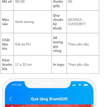
Mã số
SD-09
thước
A5
giấy
Quy
Màu
chuẩn
QCVN12-
Xanh dương
sắc
kỹ
4:2015/BYT
thuật
Số
Chất
lượng
liệu
Giả da PU
Theo yêu cầu
gia
bìa
công
Kích
thước
17 x 23 cm
In logo
Theo yêu cầu
bìa