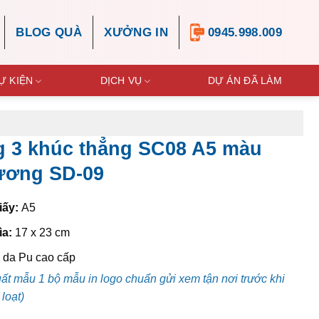
BLOG QUÀ
XƯỞNG IN
0945.998.009
Ự KIỆN
DỊCH VỤ
DỰ ÁN ĐÃ LÀM
g 3 khúc thẳng SC08 A5 màu
ương SD-09
iấy:
A5
ìa:
17 x 23 cm
 da Pu cao cấp
uất mẫu 1 bộ mẫu in logo chuẩn gửi xem tận nơi trước khi
loạt)