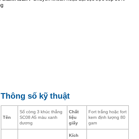
ng
Thông số kỹ thuật
Sổ còng 3 khúc thẳng
Chất
Fort trắng hoặc fort
Tên
SC08 A5 màu xanh
liệu
kem định lượng 80
dương
giấy
gam
Kích