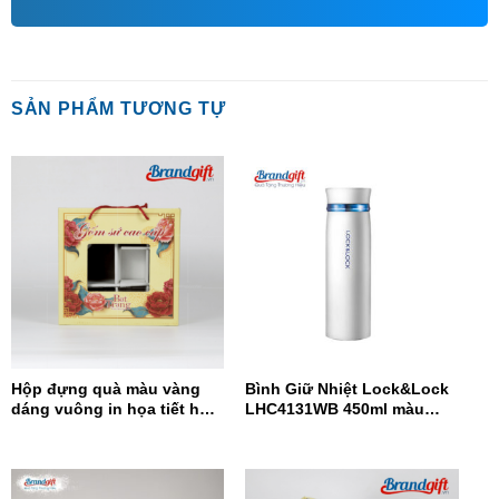
SẢN PHẨM TƯƠNG TỰ
Hộp đựng quà màu vàng
Bình Giữ Nhiệt Lock&Lock
dáng vuông in họa tiết hoa
LHC4131WB 450ml màu
đỏ HĐQDV-14
trắng xanh