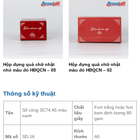
Hộp đựng quà chữ nhật
Hộp đựng quà chữ nhật
nhỏ màu đỏ HĐQCN – 05
màu đỏ HĐQCN – 02
Thông số kỹ thuật
Chất
Fort trắng hoặc fort
Sổ còng SC74 A5 màu
Tên
liệu
kem định lượng 80
xanh
giấy
gam
Kích
Mã số
SD-16
thước
A5