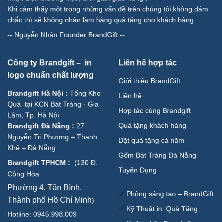
Khi cảm thấy một trong những vấn đề trên chúng tôi không dám
chắc thì sẽ không nhận làm hàng quà tặng cho khách hàng.
--
Nguyễn Nhàn Founder BrandGift
--
Công ty Brandgift – in
Liên hê hợp tác
logo chuẩn chất lượng
Giới thiệu BrandGift
Brandgift Hà Nội
:
Tổng Kho
Liên hệ
Quà tại KCN Bát Tràng - Gia
Hợp tác cùng Brandgift
Lâm, Tp. Hà Nội
Quà tặng khách hàng
Brandgift Đà Nẵng
:
27
Nguyễn Tri Phương – Thanh
Đặt quà tặng cả năm
Khê – Đà Nẵng
Gốm Bát Tràng Đà Nẵng
Brandgift TPHCM
:
(
130 Đ.
Tuyển Dụng
Cộng Hòa
Phường 4, Tân Bình,
✅
Phòng sáng tạo – BrandGift
Thành phố Hồ Chí Minh
)
✅
Kỹ Thuật in Quà Tặng
Hotline: 0945.998.009