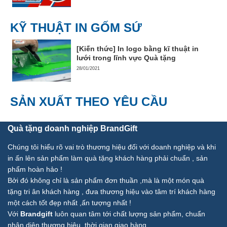
KỸ THUẬT IN GỐM SỨ
[Kiến thức] In logo bằng kĩ thuật in
lưới trong lĩnh vực Quà tặng
28/01/2021
SẢN XUẤT THEO YÊU CẦU
Quà tặng doanh nghiệp BrandGift
Chúng tôi hiểu rõ vai trò thương hiệu đối với doanh nghiệp và khi
in ấn lên sản phẩm làm quà tặng khách hàng phải chuẩn , sản
phẩm hoàn hảo !
Bởi đó không chỉ là sản phẩm đơn thuần ,mà là một món quà
tặng tri ân khách hàng , đưa thương hiệu vào tâm trí khách hàng
một cách tốt đẹp nhất ,ấn tượng nhất !
Với
Brandgift
luôn quan tâm tới chất lượng sản phẩm, chuẩn
nhận diện thương hiệu, thời gian giao hàng ,