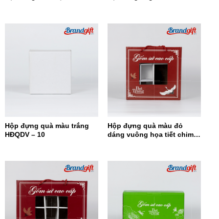
đỏ HĐQ6N-12
Tràng HĐQ6N-11
Hộp đựng quà màu trắng
Hộp đựng quà màu đỏ
HĐQDV – 10
dáng vuông họa tiết chim
hạc HĐQDV-09