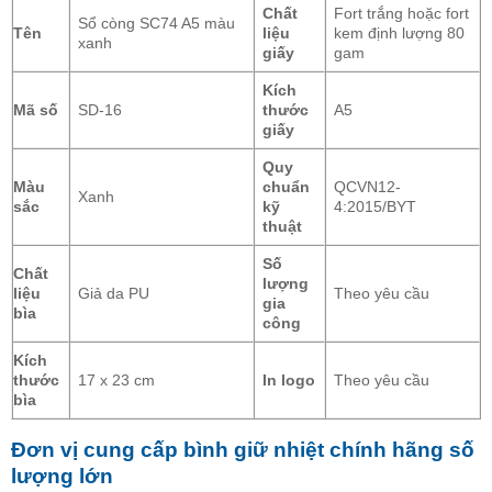
Chất
Fort trắng hoặc fort
Sổ còng SC74 A5 màu
Tên
liệu
kem định lượng 80
xanh
giấy
gam
Kích
Mã số
SD-16
thước
A5
giấy
Quy
Màu
chuẩn
QCVN12-
Xanh
sắc
kỹ
4:2015/BYT
thuật
Số
Chất
lượng
liệu
Giả da PU
Theo yêu cầu
gia
bìa
công
Kích
thước
17 x 23 cm
In logo
Theo yêu cầu
bìa
Đơn vị cung cấp bình giữ nhiệt chính hãng số
lượng lớn