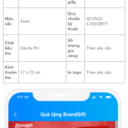
giấy
Quy
Màu
chuẩn
QCVN12-
Xanh
sắc
kỹ
4:2015/BYT
thuật
Số
Chất
lượng
liệu
Giả da PU
Theo yêu cầu
gia
bìa
công
Kích
thước
17 x 23 cm
In logo
Theo yêu cầu
bìa