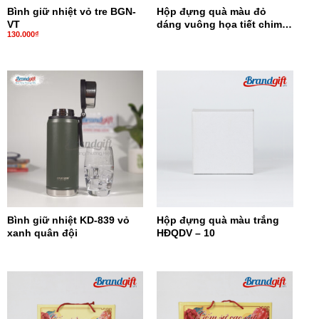
Bình giữ nhiệt vỏ tre BGN-
Hộp đựng quà màu đỏ
VT
dáng vuông họa tiết chim
130.000
₫
hạc HĐQDV-09
Bình giữ nhiệt KD-839 vỏ
Hộp đựng quà màu trắng
xanh quân đội
HĐQDV – 10