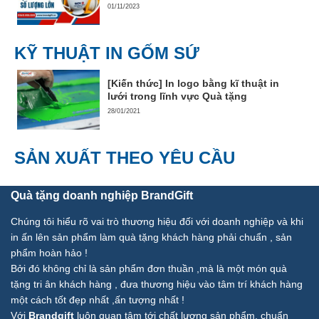
01/11/2023
KỸ THUẬT IN GỐM SỨ
[Kiến thức] In logo bằng kĩ thuật in
lưới trong lĩnh vực Quà tặng
28/01/2021
SẢN XUẤT THEO YÊU CẦU
Quà tặng doanh nghiệp BrandGift
Chúng tôi hiểu rõ vai trò thương hiệu đối với doanh nghiệp và khi
in ấn lên sản phẩm làm quà tặng khách hàng phải chuẩn , sản
phẩm hoàn hảo !
Bởi đó không chỉ là sản phẩm đơn thuần ,mà là một món quà
tặng tri ân khách hàng , đưa thương hiệu vào tâm trí khách hàng
một cách tốt đẹp nhất ,ấn tượng nhất !
Với
Brandgift
luôn quan tâm tới chất lượng sản phẩm, chuẩn