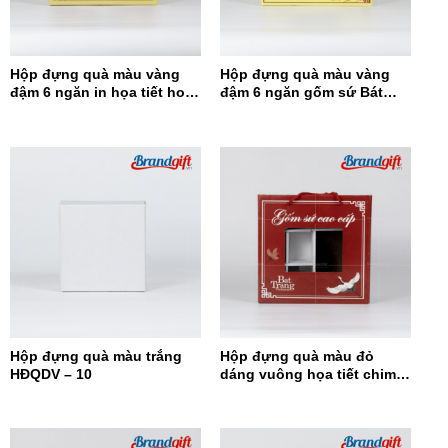
Hộp đựng quà màu vàng
Hộp đựng quà màu vàng
đậm 6 ngăn in họa tiết hoa
đậm 6 ngăn gốm sứ Bát
đỏ HĐQ6N-12
Tràng HĐQ6N-11
Hộp đựng quà màu trắng
Hộp đựng quà màu đỏ
HĐQDV – 10
dáng vuông họa tiết chim
hạc HĐQDV-09