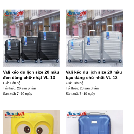
Vali kéo du lịch size 20 màu
Vali kéo du lịch size 20 màu
đen dáng chữ nhật VL-13
bạc dáng chữ nhật VL-12
Giá: Liên hệ
Giá: Liên hệ
Tối thiểu: 20 sản phẩm
Tối thiểu: 20 sản phẩm
Sản xuất 7 -10 ngày
Sản xuất 7 -10 ngày