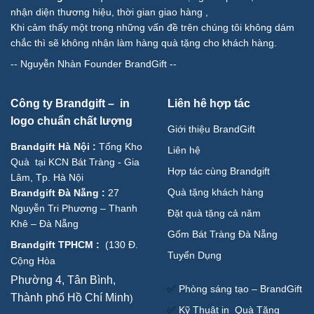
nhận diện thương hiệu, thời gian giao hàng ,
Khi cảm thấy một trong những vấn đề trên chúng tôi không dám
chắc thì sẽ không nhận làm hàng quà tặng cho khách hàng.
--
Nguyễn Nhàn Founder BrandGift
--
Công ty Brandgift – in
Liên hê hợp tác
logo chuẩn chất lượng
Giới thiệu BrandGift
Brandgift Hà Nội
:
Tổng Kho
Liên hệ
Quà tại KCN Bát Tràng - Gia
Hợp tác cùng Brandgift
Lâm, Tp. Hà Nội
Quà tặng khách hàng
Brandgift Đà Nẵng
:
27
Nguyễn Tri Phương – Thanh
Đặt quà tặng cả năm
Khê – Đà Nẵng
Gốm Bát Tràng Đà Nẵng
Brandgift TPHCM
:
(
130 Đ.
Tuyển Dụng
Cộng Hòa
Phường 4, Tân Bình,
✅
Phòng sáng tạo – BrandGift
Thành phố Hồ Chí Minh
)
✅
Kỹ Thuật in Quà Tặng