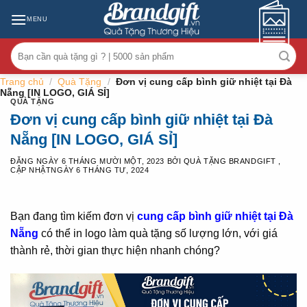
Skip
MENU
to
content
Tìm
kiếm:
Trang chủ
/
Quà Tặng
/
Đơn vị cung cấp bình giữ nhiệt tại Đà
Nẵng [IN LOGO, GIÁ SỈ]
QUÀ TẶNG
Đơn vị cung cấp bình giữ nhiệt tại Đà
Nẵng [IN LOGO, GIÁ SỈ]
ĐĂNG NGÀY
6 THÁNG MƯỜI MỘT, 2023
BỞI
QUÀ TẶNG BRANDGIFT
,
CẬP NHẬTNGÀY
6 THÁNG TƯ, 2024
Bạn đang tìm kiếm đơn vị
cung cấp bình giữ nhiệt tại Đà
Nẵng
có thể in logo làm quà tặng số lượng lớn, với giá
thành rẻ, thời gian thực hiện nhanh chóng?