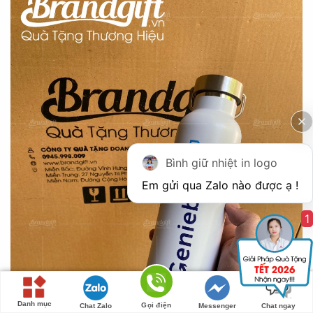
Bình giữ nhiệt in logo
1
Danh mục
Gọi điện
Chat Zalo
Messenger
Chat ngay