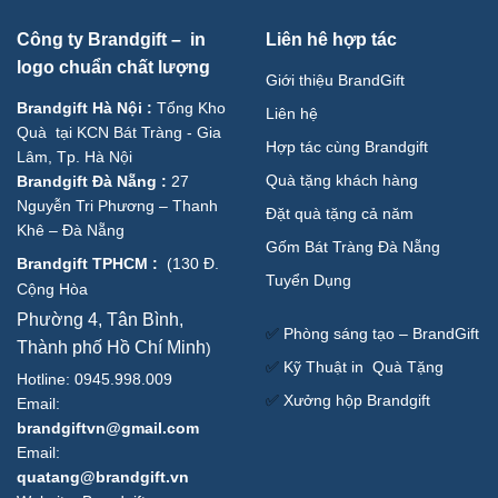
Công ty Brandgift – in
Liên hê hợp tác
logo chuẩn chất lượng
Giới thiệu BrandGift
Brandgift Hà Nội
:
Tổng Kho
Liên hệ
Quà tại KCN Bát Tràng - Gia
Hợp tác cùng Brandgift
Lâm, Tp. Hà Nội
Quà tặng khách hàng
Brandgift Đà Nẵng
:
27
Nguyễn Tri Phương – Thanh
Đặt quà tặng cả năm
Khê – Đà Nẵng
Gốm Bát Tràng Đà Nẵng
Brandgift TPHCM
:
(
130 Đ.
Tuyển Dụng
Cộng Hòa
Phường 4, Tân Bình,
✅
Phòng sáng tạo – BrandGift
Thành phố Hồ Chí Minh
)
✅
Kỹ Thuật in Quà Tặng
Hotline: 0945.998.009
✅
Xưởng hộp Brandgift
Email:
brandgiftvn@gmail.com
Email:
quatang@brandgift.vn