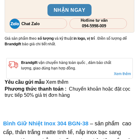
NHẬN NGAY
Hotline tư vấn
Chat Zalo
094-5998-009
Giá sản phẩm theo
số lượng
và kỹ thuật
in logo, vị trí
. Điền số lượng để
Brandgift
báo giá chi tiết nhất.
Brandgift
vận chuyển hàng toàn quốc , đảm bảo chất
lượng, giao đúng hạn hợp đồng.
Xem thêm
Yêu cầu gửi mẫu
Xem thêm
Phương thức thanh toán :
Chuyển khoản hoặc đặt cọc
trực tiếp 50% giá trị đơn hàng
Bình Giữ Nhiệt Inox 304 BGN-38
– sản phẩm cao
cấp, thân trắng matte tinh tế, nắp inox bạc sang