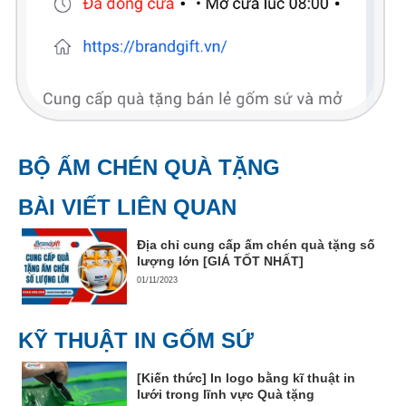
BỘ ẤM CHÉN QUÀ TẶNG
BÀI VIẾT LIÊN QUAN
Địa chỉ cung cấp ấm chén quà tặng số
lượng lớn [GIÁ TỐT NHẤT]
01/11/2023
KỸ THUẬT IN GỐM SỨ
[Kiến thức] In logo bằng kĩ thuật in
lưới trong lĩnh vực Quà tặng