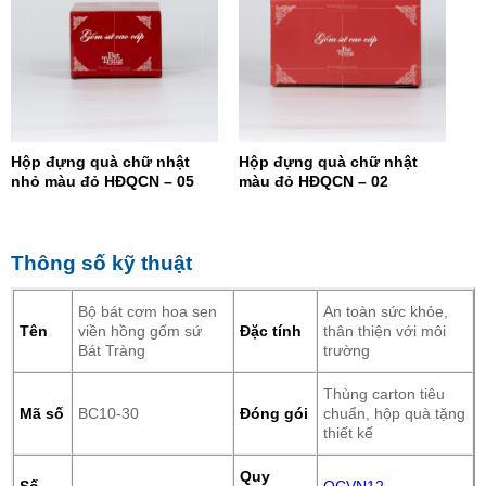
Hộp đựng quà chữ nhật
Hộp đựng quà chữ nhật
nhỏ màu đỏ HĐQCN – 05
màu đỏ HĐQCN – 02
Thông số kỹ thuật
Bộ bát cơm hoa sen
An toàn sức khỏe,
Tên
viền hồng gốm sứ
Đặc tính
thân thiện với môi
Bát Tràng
trường
Thùng carton tiêu
Mã số
BC10-30
Đóng gói
chuẩn, hộp quà tặng
thiết kế
Quy
Số
QCVN12-