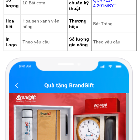
10 Bát cơm
chuẩn kỹ
lượng
4:2015/BYT
thuật
Họa
Hoa sen xanh viền
Thương
Bát Tràng
tiết
hồng
hiệu
In
Số lượng
Theo yêu cầu
Theo yêu cầu
Logo
gia công