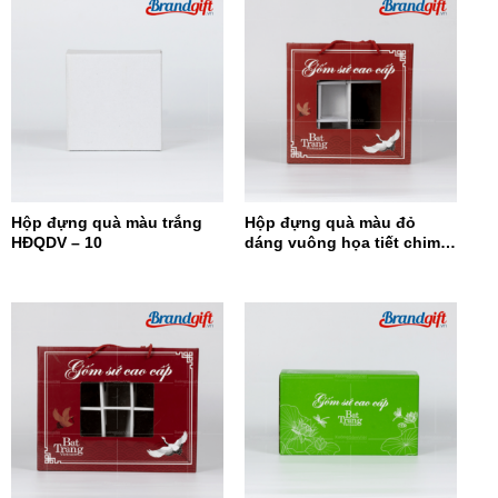
Hộp đựng quà màu trắng
Hộp đựng quà màu đỏ
HĐQDV – 10
dáng vuông họa tiết chim
hạc HĐQDV-09