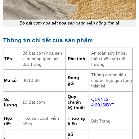
Bộ bát cơm họa tiết hoa sen xanh viền hồng tinh tế
Thông tin chi tiết của sản phẩm
Bộ bát cơm hoa sen
An toàn sức khỏe,
Tên
viền hồng gốm sứ
Đặc tính
thân thiện với môi
Bát Tràng
trường
Thùng carton tiêu
Đóng
Mã số
BC10-30
chuẩn, hộp quà tặng
gói
thiết kế
Quy
Số
QCVN12-
10 Bát cơm
chuẩn
lượng
4:2015/BYT
kỹ thuật
Họa
Hoa sen xanh viền
Thương
Bát Tràng
tiết
hồng
hiệu
Số