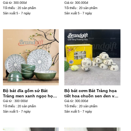
BD-45
trắng vẽ tay BC10-40
Giá từ: 300.000đ
Giá từ: 300.000đ
Tối thiểu : 20 sản phẩm
Tối thiểu : 20 sản phẩm
Sản xuất 5 - 7 ngày
Sản xuất 5 - 7 ngày
Bộ bát đĩa gốm sứ Bát
Bộ bát cơm Bát Tràng họa
Tràng men xanh ngọc họa
tiết hoa chuồn sen đen vẽ
tiết vẽ bèo BĐ-37
tay BC10-34
Giá từ : 300 000đ
Giá từ: 300.000đ
Tối thiểu : 20 sản phẩm
Tối thiểu : 20 sản phẩm
Sản xuất 5 - 7 ngày
Sản xuất 5 - 7 ngày