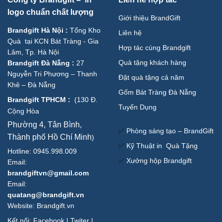
logo chuẩn chất lượng
Giới thiệu BrandGift
Brandgift Hà Nội
:
Tổng Kho
Liên hệ
Quà tại KCN Bát Tràng - Gia
Hợp tác cùng Brandgift
Lâm, Tp. Hà Nội
Quà tặng khách hàng
Brandgift Đà Nẵng
:
27
Nguyễn Tri Phương – Thanh
Đặt quà tặng cả năm
Khê – Đà Nẵng
Gốm Bát Tràng Đà Nẵng
Brandgift TPHCM
:
(
130 Đ.
Tuyển Dụng
Cộng Hòa
Phường 4, Tân Bình,
✅
Phòng sáng tạo – BrandGift
Thành phố Hồ Chí Minh
)
✅
Kỹ Thuật in Quà Tặng
Hotline: 0945.998.009
✅
Xưởng hộp Brandgift
Email:
brandgiftvn@gmail.com
Email:
quatang@brandgift.vn
Website:
Brandgift.vn
Kết nối:
Facebook
|
Twiter
|