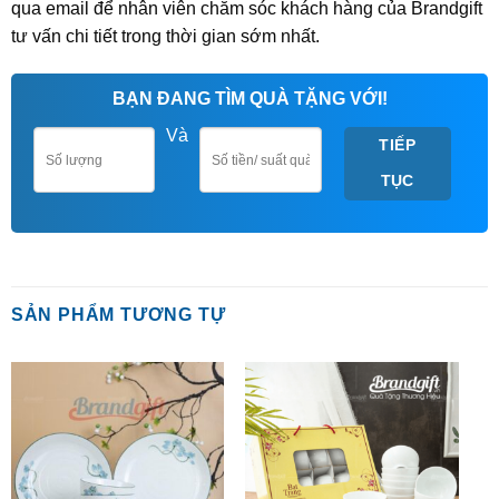
qua email để nhân viên chăm sóc khách hàng của Brandgift
tư vấn chi tiết trong thời gian sớm nhất.
BẠN ĐANG TÌM QUÀ TẶNG VỚI!
Và
TIẾP
TỤC
SẢN PHẨM TƯƠNG TỰ